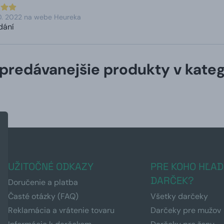
0. 2022 na webe Heureka
dání
predávanejšie produkty v kateg
UŽITOČNÉ ODKAZY
PRE KOHO HĽAD
DARČEK?
Doručenie a platba
Časté otázky (FAQ)
Všetky darčeky
Reklamácia a vrátenie tovaru
Darčeky pre mužov