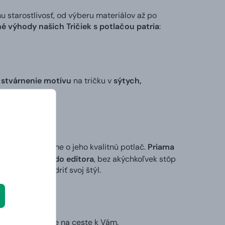
tarostlivosť, od výberu materiálov až po
é výhody našich Tričiek s potlačou patria
:
 stvárnenie motívu
na tričku v
sýtych,
 my sa postaráme o jeho kvalitnú potlač.
Priama
ktorý vložíte do editora
, bez akýchkoľvek stôp
ek alebo vyjadriť svoj štýl.
ruhý deň už bude na ceste k Vám.