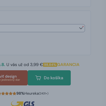
*
.8.
U vás už od 3,99 €
GARANCIA
98,84%
viť design
Do košíka
e jedinečný dar
98%
Heureka
(2431×)