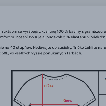
m rukávom sa vyrábajú z kvalitnej
100 % bavlny s gramážou a
omfort pri nosení zvyšuje aj
prídavok 5 % elastanu v priekrč
ie na 40 stupňov. Nedávajte do sušičky. Tričko žehlite naru
ž 5XL
, vo všetkých
vyššie ponúkaných farbách
.