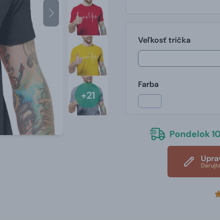
Veľkosť trička
Farba
+21
Pondelok 10
Upra
Darujt