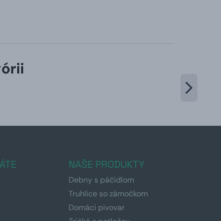
órii
ÁTE
NAŠE PRODUKTY
Debny s páčidlom
Truhlice so zámočkom
Domáci pivovar