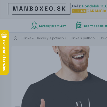
U vás:
Pondelok 10.8
GARANCIA
98,84%
Darčeky pre mužov
Debny s páčidl
|
Tričká & Darčeky s potlačou
|
Tričká s potlačou
|
Piv