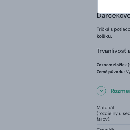
Darčekové 
Tričká s potlač
košíku.
Trvanlivosť 
Zoznam zložiek (
Země původu:
Vy
Rozmer
Materiál
(rozdielny u še
farby):
Gramáž: