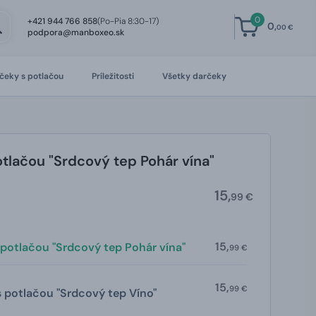
0
+421 944 766 858
(Po-Pia 8:30-17)
0,
00 €
podpora@manboxeo.sk
čeky s potlačou
Príležitosti
Všetky darčeky
otlačou "Srdcový tep Pohár vína"
15,
99 €
15,
 potlačou "Srdcový tep Pohár vína"
99 €
15,
99 €
 potlačou "Srdcový tep Víno"