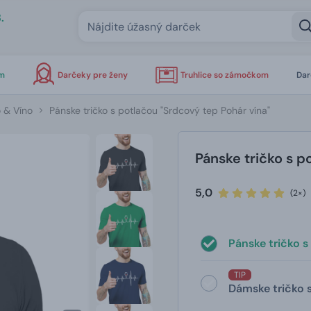
.
om
Darčeky pre ženy
Truhlice so zámočkom
Dar
o & Víno
Pánske tričko s potlačou "Srdcový tep Pohár vína"
Pánske tričko s p
5,0
(2×)
Pánske tričko s
TIP
Dámske tričko s