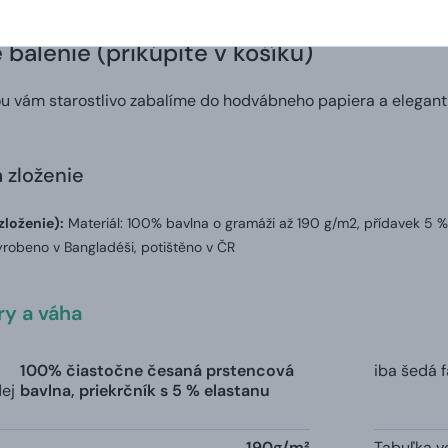
balenie (prikúpite v košíku)
ou vám starostlivo zabalíme do hodvábneho papiera a elegant
a zloženie
zloženie):
Materiál: 100% bavlna o gramáži až 190 g/m2, přídavek 5 %
robeno v Bangladéši, potištěno v ČR
y a váha
100% čiastočne česaná prstencová
iba šedá 
dej
bavlna, priekrčník s 5 % elastanu
190g/m²
Tabuľka ve