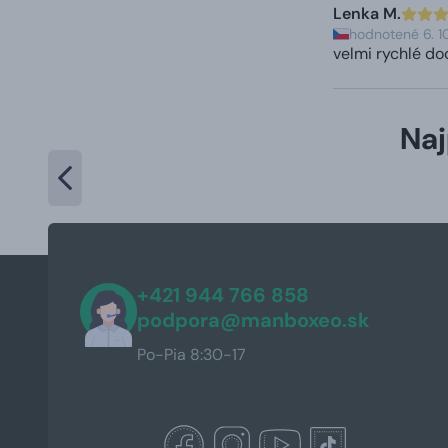
Lenka M.
hodnotené 6. 1
velmi rychlé do
Naj
+421 944 766 858
podpora@manboxeo.sk
Po-Pia 8:30-17