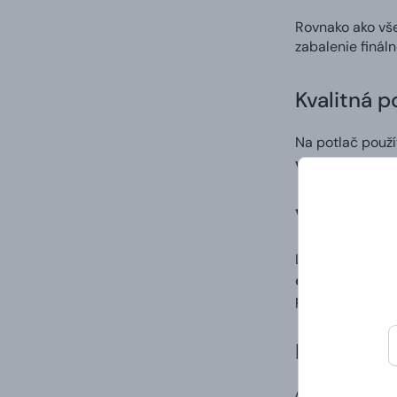
Rovnako ako vš
zabalenie finál
Kvalitná p
Na potlač použ
výrazných a st
Vlastný di
Ľahko a rýchlo 
digitálna potla
po procese tlač
Doručenie
A to vrátane va