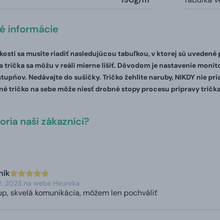
té informácie
ľkosti sa musíte riadiť nasledujúcou tabuľkou, v ktorej sú uvedené
 trička sa môžu v reáli mierne líšiť. Dôvodom je nastavenie monito
stupňov. Nedávajte do sušičky. Tričko žehlite naruby, NIKDY nie pr
é tričko na sebe môže niesť drobné stopy procesu prípravy trička
ria naši zákazníci?
ník
2. 2023 na webe Heureka
up, skvelá komunikácia, môžem len pochváliť