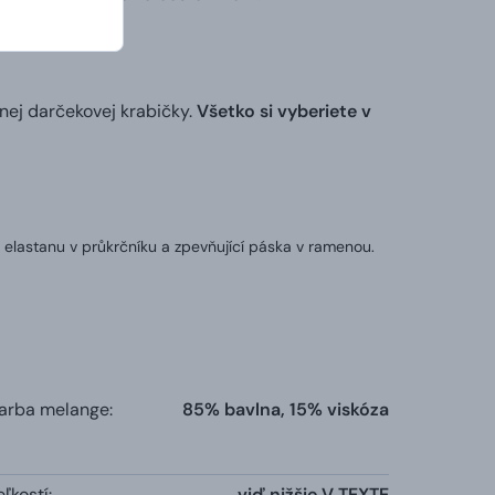
nej darčekovej krabičky.
Všetko si vyberiete v
 elastanu v průkrčníku a zpevňující páska v ramenou.
farba melange:
85% bavlna, 15% viskóza
ľkostí:
viď nižšie V TEXTE