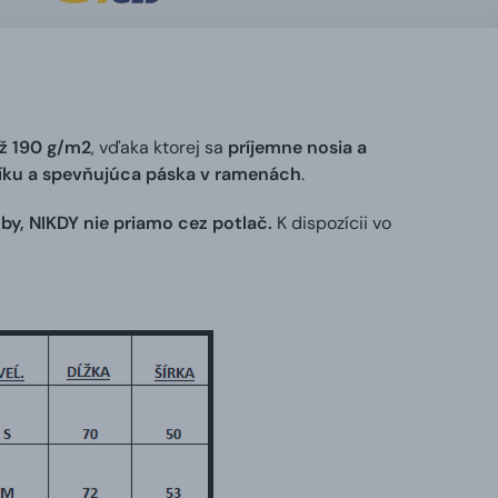
ž 190 g/m2
, vďaka ktorej sa
príjemne nosia a
níku a spevňujúca páska v ramenách
.
by, NIKDY nie priamo cez potlač.
K dispozícii vo