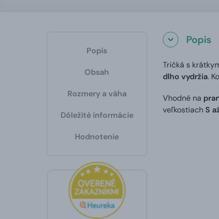
Popis
Popis
Tričká s krátky
Obsah
dlho vydržia
. K
Rozmery a váha
Vhodné na
pran
veľkostiach
S a
Dôležité informácie
Hodnotenie