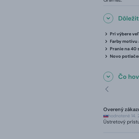
Dôleži
Pri výbere ve
Farby motívu a
Pranie na 40 
Novo potlačen
Čo hovo
Overený zákaz
hodnotené 14. 
Ústretový príst