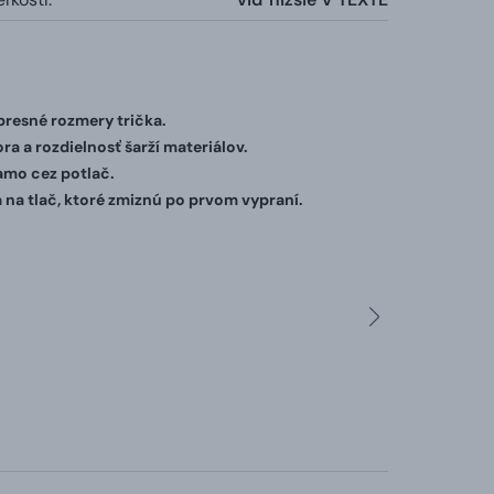
 presné rozmery trička.
ra a rozdielnosť šarží materiálov.
iamo cez potlač.
 na tlač, ktoré zmiznú po prvom vypraní.