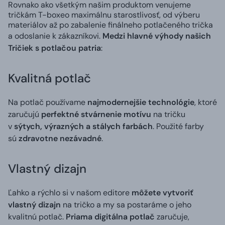
Rovnako ako všetkým našim produktom venujeme
tričkám T-boxeo maximálnu starostlivosť, od výberu
materiálov až po zabalenie finálneho potlačeného trička
a odoslanie k zákazníkovi.
Medzi hlavné výhody našich
Tričiek s potlačou patria
:
Kvalitná potlač
Na potlač používame
najmodernejšie technológie
, ktoré
zaručujú
perfektné stvárnenie motívu
na tričku
v
sýtych, výrazných a stálych farbách
. Použité farby
sú
zdravotne nezávadné
.
Vlastný dizajn
Ľahko a rýchlo si v našom editore
môžete vytvoriť
vlastný dizajn
na tričko a my sa postaráme o jeho
kvalitnú potlač.
Priama digitálna potlač
zaručuje,