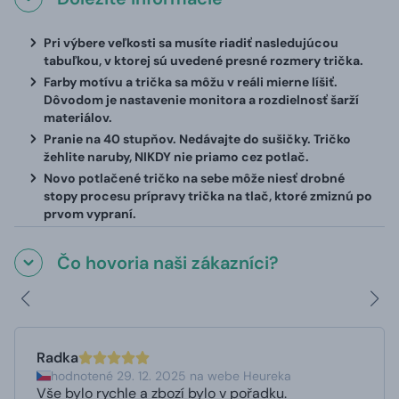
Pri výbere veľkosti sa musíte riadiť nasledujúcou
tabuľkou, v ktorej sú uvedené presné rozmery trička.
Farby motívu a trička sa môžu v reáli mierne líšiť.
Dôvodom je nastavenie monitora a rozdielnosť šarží
materiálov.
Pranie na 40 stupňov. Nedávajte do sušičky. Tričko
žehlite naruby, NIKDY nie priamo cez potlač.
Novo potlačené tričko na sebe môže niesť drobné
stopy procesu prípravy trička na tlač, ktoré zmiznú po
prvom vypraní.
Čo hovoria naši zákazníci?
Radka
hodnotené 29. 12. 2025 na webe Heureka
Vše bylo rychle a zbozí bylo v pořadku.