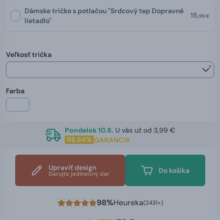
Dámske tričko s potlačou "Srdcový tep Dopravné
15,
99 €
lietadlo"
Veľkosť trička
*
Farba
Pondelok 10.8.
U vás už od 3,99 €
98,84%
GARANCIA
Upraviť design
Do košíka
Darujte jedinečný dar
98%
Heureka
(2431×)