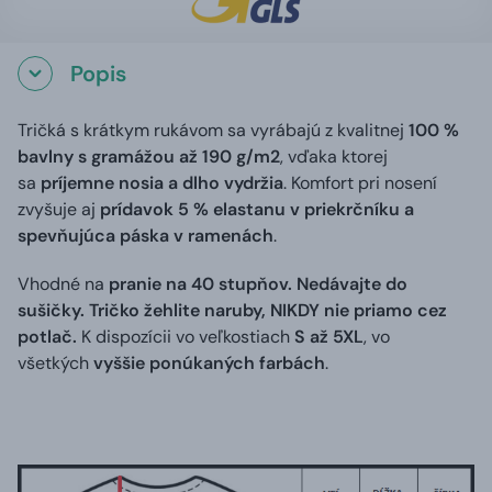
Popis
Tričká s krátkym rukávom sa vyrábajú z kvalitnej
100 %
bavlny s gramážou až 190 g/m2
, vďaka ktorej
sa
príjemne nosia a dlho vydržia
. Komfort pri nosení
zvyšuje aj
prídavok 5 % elastanu v priekrčníku a
spevňujúca páska v ramenách
.
Vhodné na
pranie na 40 stupňov. Nedávajte do
sušičky. Tričko žehlite naruby, NIKDY nie priamo cez
potlač.
K dispozícii vo veľkostiach
S až 5XL
, vo
všetkých
vyššie ponúkaných farbách
.