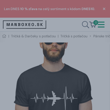
Len DNES
10 % zľava
na celý sortiment s kódom
DNES10
.
0
|
Tričká & Darčeky s potlačou
|
Tričká s potlačou
Pánske tri