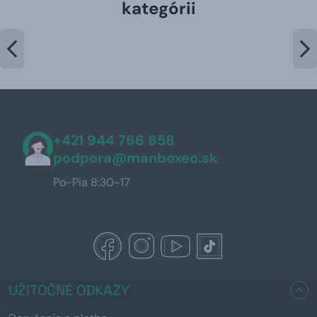
kategórii
+421 944 766 858
podpora@manboxeo.sk
Po-Pia 8:30-17
UŽITOČNÉ ODKAZY