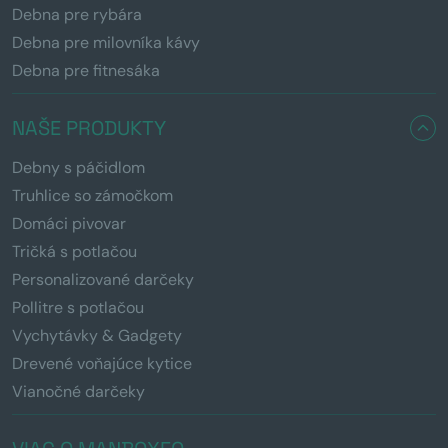
Debna pre rybára
Debna pre milovníka kávy
Debna pre fitnesáka
NAŠE PRODUKTY
Debny s páčidlom
Truhlice so zámočkom
Domáci pivovar
Tričká s potlačou
Personalizované darčeky
Pollitre s potlačou
Vychytávky & Gadgety
Drevené voňajúce kytice
Vianočné darčeky