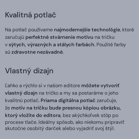
Kvalitná potlač
Na potlač používame
najmodernejšie technológie
, ktoré
zaručujú
perfektné stvárnenie motívu
na tričku
v
sýtych, výrazných a stálych farbách
. Použité farby
sú
zdravotne nezávadné
.
Vlastný dizajn
Ľahko a rýchlo si v našom editore
môžete vytvoriť
vlastný dizajn
na tričko a my sa postaráme o jeho
kvalitnú potlač.
Priama digitálna potlač
zaručuje,
že
motív na tričku bude presnou kópiou obrázku,
ktorý vložíte do editora
, bez akýchkoľvek stôp po
procese tlače. Ideálny spôsob, ako niekomu pripraviť
skutočne osobitý darček alebo vyjadriť svoj štýl.