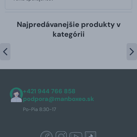
Najpredávanejšie produkty v
kategórii
+421 944 766 858
podpora@manboxeo.sk
Po-Pia 8:30-17