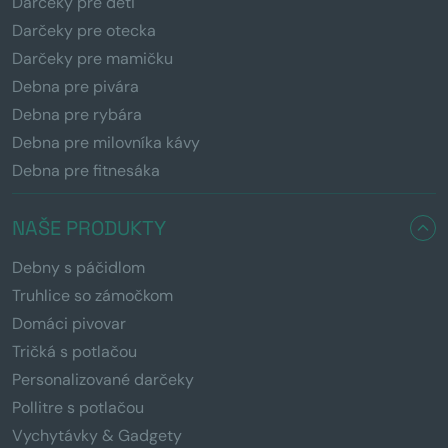
Darčeky pre deti
Darčeky pre otecka
Darčeky pre mamičku
Debna pre pivára
Debna pre rybára
Debna pre milovníka kávy
Debna pre fitnesáka
NAŠE PRODUKTY
Debny s páčidlom
Truhlice so zámočkom
Domáci pivovar
Tričká s potlačou
Personalizované darčeky
Pollitre s potlačou
Vychytávky & Gadgety