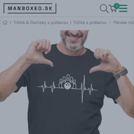
0
|
Tričká & Darčeky s potlačou
|
Tričká s potlačou
Pánske tri