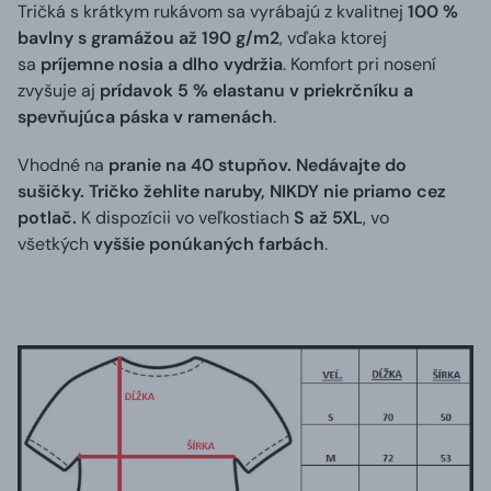
Tričká s krátkym rukávom sa vyrábajú z kvalitnej
100 %
bavlny s gramážou až 190 g/m2
, vďaka ktorej
sa
príjemne nosia a dlho vydržia
. Komfort pri nosení
zvyšuje aj
prídavok 5 % elastanu v priekrčníku a
spevňujúca páska v ramenách
.
Vhodné na
pranie na 40 stupňov. Nedávajte do
sušičky. Tričko žehlite naruby, NIKDY nie priamo cez
potlač.
K dispozícii vo veľkostiach
S až 5XL
, vo
všetkých
vyššie ponúkaných farbách
.