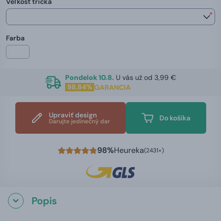
Veľkosť trička
*
Farba
Pondelok 10.8.
U vás už od 3,99 €
98,84%
GARANCIA
Upraviť design
Do košíka
Darujte jedinečný dar
98%
Heureka
(2431×)
Popis