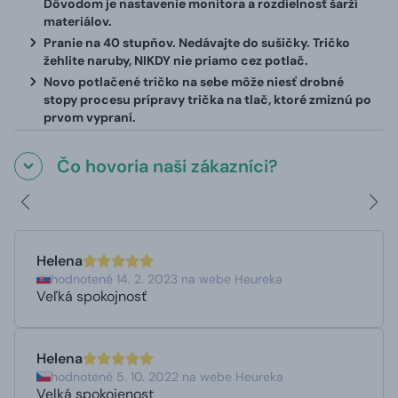
Dôvodom je nastavenie monitora a rozdielnosť šarží
materiálov.
Pranie na 40 stupňov. Nedávajte do sušičky. Tričko
žehlite naruby, NIKDY nie priamo cez potlač.
Novo potlačené tričko na sebe môže niesť drobné
stopy procesu prípravy trička na tlač, ktoré zmiznú po
prvom vypraní.
Čo hovoria naši zákazníci?
Helena
hodnotené 14. 2. 2023 na webe Heureka
Veľká spokojnosť
Helena
hodnotené 5. 10. 2022 na webe Heureka
Velká spokojenost