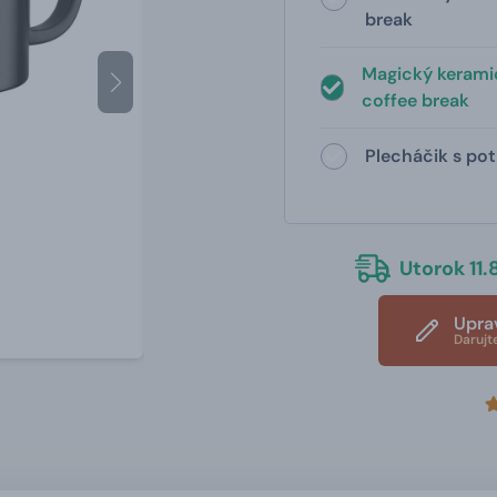
break
Magický keramic
coffee break
Plecháčik s pot
Utorok 11.8
Upra
Darujt