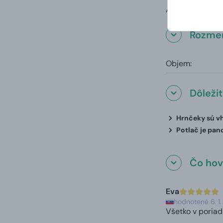
A to vrátane va
Rozmer
Objem:
Dôleži
Hrnčeky sú vh
Potlač je pan
Čo hovo
Eva
hodnotené 6. 1
Všetko v poriad