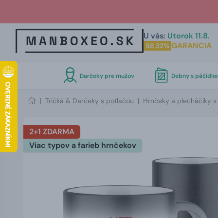
U vás:
Utorok 11.8.
GARANCIA
98,32%
Darčeky pre mužov
Debny s páčidl
|
Tričká & Darčeky s potlačou
|
Hrnčeky a plecháčiky s
2+1 ZDARMA
Viac typov a farieb hrnčekov