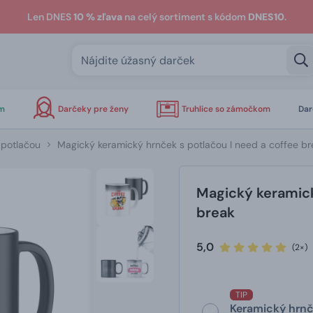
Len DNES
10 % zľava
na celý sortiment s kódom
DNES10
.
om
Darčeky pre ženy
Truhlice so zámočkom
Dar
 potlačou
Magický keramický hrnček s potlačou I need a coffee br
Magický keramick
break
5,0
(2×)
TIP
Keramický hrnče