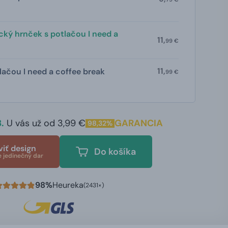
ký hrnček s potlačou I need a
11,
99 €
11,
lačou I need a coffee break
99 €
.
U vás už od 3,99 €
GARANCIA
98,32%
viť design
Do košíka
e jedinečný dar
98%
Heureka
(2431×)