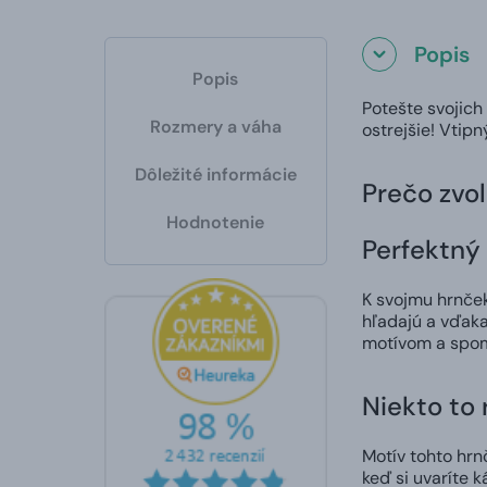
Popis
Popis
Potešte svojich
Rozmery a váha
ostrejšie! Vtip
Dôležité informácie
Prečo zvol
Hodnotenie
Perfektný 
K svojmu hrnčeku
hľadajú a vďaka
motívom a spom
Niekto to
Motív tohto hrn
keď si uvaríte k