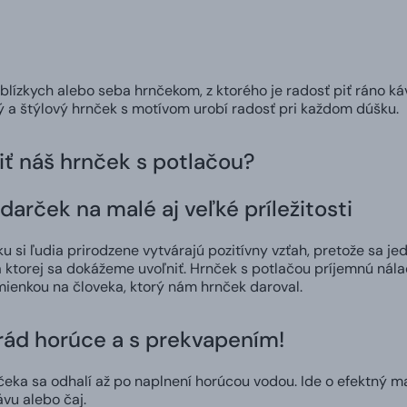
 blízkych alebo seba hrnčekom, z ktorého je radosť piť ráno ká
ný a štýlový hrnček s motívom urobí radosť pri každom dúšku.
iť náš hrnček s potlačou?
darček na malé aj veľké príležitosti
 si ľudia prirodzene vytvárajú pozitívny vzťah, pretože sa jed
 ktorej sa dokážeme uvoľniť. Hrnček s potlačou príjemnú nál
ienkou na človeka, ktorý nám hrnček daroval.
 rád horúce a s prekvapením!
čeka sa odhalí až po naplnení horúcou vodou. Ide o efektný m
ávu alebo čaj.