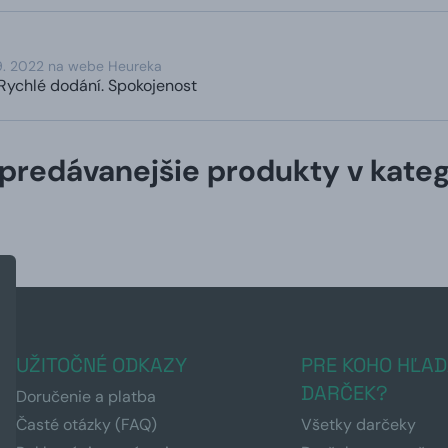
9. 2022 na webe Heureka
Rychlé dodání. Spokojenost
predávanejšie produkty v kateg
UŽITOČNÉ ODKAZY
PRE KOHO HĽAD
DARČEK?
Doručenie a platba
Časté otázky (FAQ)
Všetky darčeky