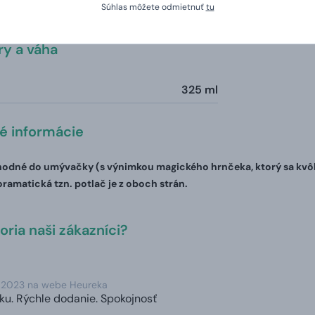
Súhlas môžete odmietnuť
tu
šej vlastnej potlače. Vy nám zadáte tričko vašich snov a na d
y a váha
325 ml
té informácie
odné do umývačky (s výnimkou magického hrnčeka, ktorý sa kvôli 
oramatická tzn. potlač je z oboch strán.
ria naši zákazníci?
. 2023 na webe Heureka
ku. Rýchle dodanie. Spokojnosť