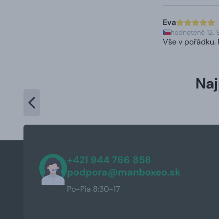
Eva
hodnotené 12. 
Vše v pořádku. 
Naj
+421 944 766 858
podpora@manboxeo.sk
Po-Pia 8:30-17