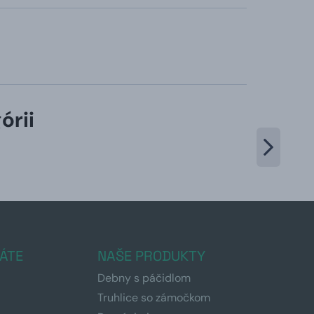
órii
ÁTE
NAŠE PRODUKTY
Debny s páčidlom
Truhlice so zámočkom