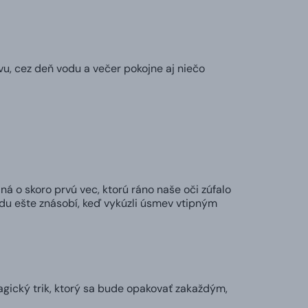
vu, cez deň vodu a večer pokojne aj niečo
ná o skoro prvú vec, ktorú ráno naše oči zúfalo
adu ešte znásobí, keď vykúzli úsmev vtipným
agický trik, ktorý sa bude opakovať zakaždým,