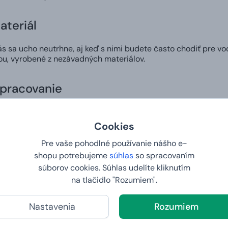
ateriál
 sa ucho neutrhne, aj keď s nimi budete často chodiť pre vod
ou, vyrobené z nezávadných materiálov.
spracovanie
motívu riešime pomocou najmodernejšej digitálnej technológ
e ani nevybledne.
Cookies
Pre vaše pohodlné používanie nášho e-
zajn
shopu potrebujeme
súhlas
so spracovaním
súborov cookies. Súhlas udelíte kliknutím
si v našom editore môžete vytvoriť vlastný dizajn na hrnček a 
na tlačidlo "Rozumiem".
komu pripraviť skutočne osobitý darček alebo vyjadriť svoj štý
Nastavenia
Rozumiem
 do 2. dňa