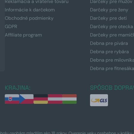
Reklamácia a vrátenie tovaru
Darčeky pre mužov
Informácie k darčekom
Darčeky pre ženy
Obchodné podmienky
Darčeky pre deti
GDPR
Darčeky pre otecka
Affiliate program
Darčeky pre mamič
Debna pre pivára
Debna pre rybára
Debna pre milovník
Debna pre fitnesák
KRAJINA:
SPÔSOB DOPRA
oholu osobám mladším ako 18 rokov. Overenie veku prebehne v košíku a 