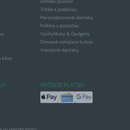
Domáci pivovar
Tričká s potlačou
Personalizované darčeky
Pollitre s potlačou
ku
Vychytávky & Gadgety
Drevené voňajúce kytice
Vianočné darčeky
a kávy
a
VY:
SPÔSOB PLATBY:
pri prevzatí tovaru.