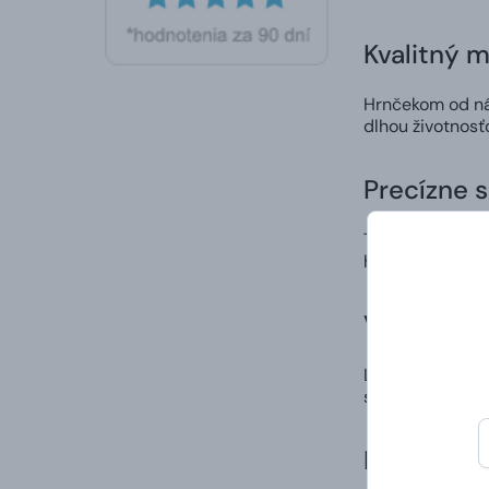
Kvalitný m
Hrnčekom od nás
dlhou životnosť
Precízne 
Tlač samotného 
hrnčeka neošúp
Vlastný di
Ľahko a rýchlo 
spôsob, ako nie
Doručenie