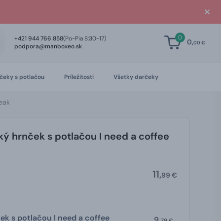
0
+421 944 766 858
(Po-Pia 8:30-17)
0,
00 €
podpora@manboxeo.sk
čeky s potlačou
Príležitosti
Všetky darčeky
eak
ý hrnček s potlačou I need a coffee
11,
99 €
k s potlačou I need a coffee
9,
79 €