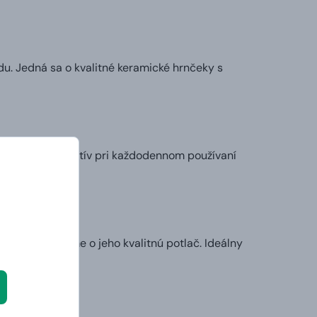
u. Jedná sa o kvalitné keramické hrnčeky s
ie. Preto sa motív pri každodennom používaní
my sa postaráme o jeho kvalitnú potlač. Ideálny
l.