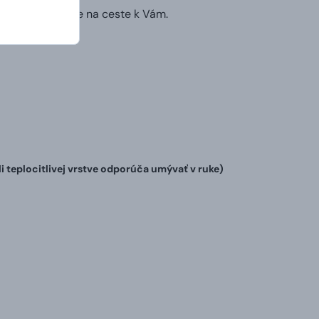
ruhý deň už bude na ceste k Vám.
teplocitlivej vrstve odporúča umývať v ruke)