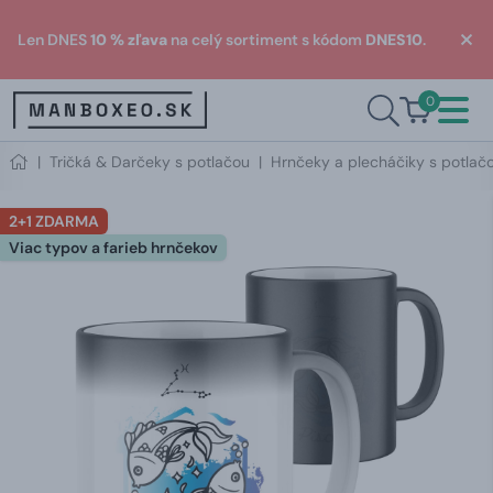
Len DNES
10 % zľava
na celý sortiment s kódom
DNES10
.
0
|
Tričká & Darčeky s potlačou
|
Hrnčeky a plecháčiky s potlač
2+1 ZDARMA
Viac typov a farieb hrnčekov