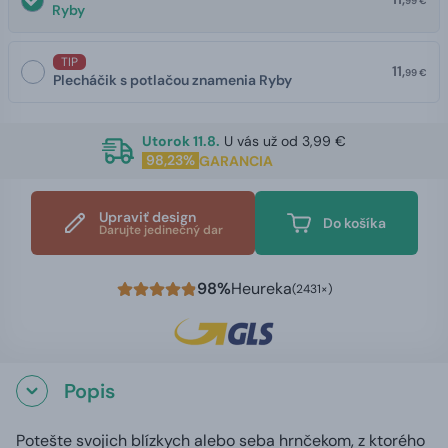
99 €
Ryby
TIP
11,
99 €
Plecháčik s potlačou znamenia Ryby
Utorok 11.8.
U vás už od 3,99 €
98,23%
GARANCIA
Upraviť design
Do košíka
Darujte jedinečný dar
98%
Heureka
(2431×)
Popis
Potešte svojich blízkych alebo seba hrnčekom, z ktorého