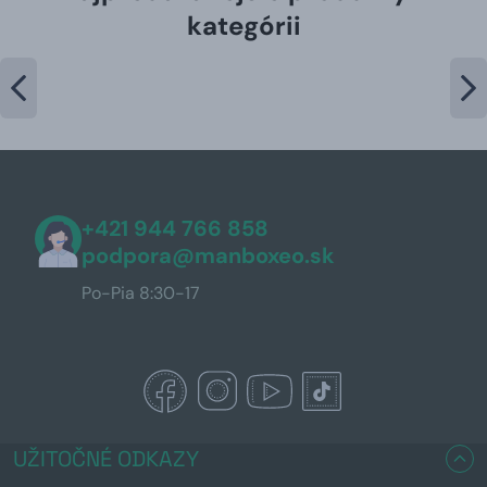
kategórii
+421 944 766 858
podpora@manboxeo.sk
Po-Pia 8:30-17
UŽITOČNÉ ODKAZY