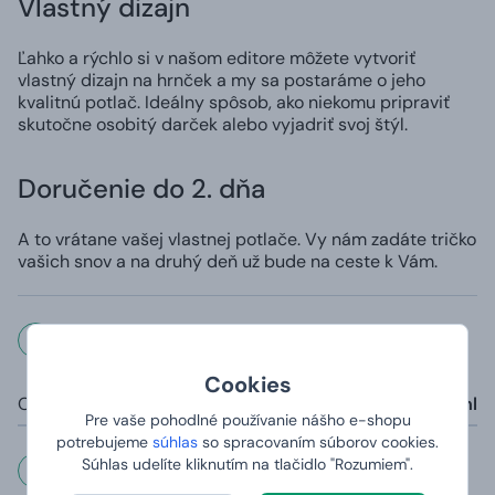
Vlastný dizajn
Ľahko a rýchlo si v našom editore môžete vytvoriť
vlastný dizajn na hrnček a my sa postaráme o jeho
kvalitnú potlač. Ideálny spôsob, ako niekomu pripraviť
skutočne osobitý darček alebo vyjadriť svoj štýl.
Doručenie do 2. dňa
A to vrátane vašej vlastnej potlače. Vy nám zadáte tričko
vašich snov a na druhý deň už bude na ceste k Vám.
Rozmery a váha
Cookies
Objem:
325 ml
Pre vaše pohodlné používanie nášho e-shopu
potrebujeme
súhlas
so spracovaním súborov cookies.
Súhlas udelíte kliknutím na tlačidlo "Rozumiem".
Dôležité informácie