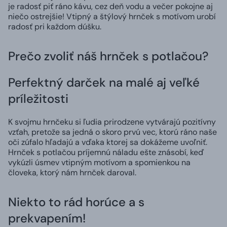
je radosť piť ráno kávu, cez deň vodu a večer pokojne aj
niečo ostrejšie! Vtipný a štýlový hrnček s motívom urobí
radosť pri každom dúšku.
Prečo zvoliť náš hrnček s potlačou?
Perfektný darček na malé aj veľké
príležitosti
K svojmu hrnčeku si ľudia prirodzene vytvárajú pozitívny
vzťah, pretože sa jedná o skoro prvú vec, ktorú ráno naše
oči zúfalo hľadajú a vďaka ktorej sa dokážeme uvoľniť.
Hrnček s potlačou príjemnú náladu ešte znásobí, keď
vykúzli úsmev vtipným motívom a spomienkou na
človeka, ktorý nám hrnček daroval.
Niekto to rád horúce a s
prekvapením!