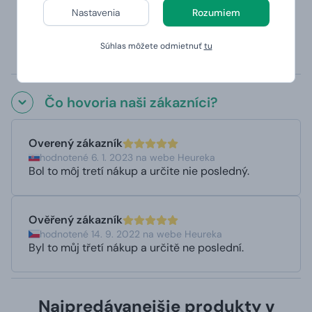
Nastavenia
Rozumiem
Hrnčeky sú vhodné do umývačky (s výnimkou
magického hrnčeka, ktorý sa kvôli teplocitlivej vrstve
Súhlas môžete odmietnuť
tu
odporúča umývať v ruke)
Potlač je panoramatická tzn. potlač je z oboch strán.
Čo hovoria naši zákazníci?
Overený zákazník
hodnotené 6. 1. 2023 na webe Heureka
Bol to môj tretí nákup a určite nie posledný.
Ověřený zákazník
hodnotené 14. 9. 2022 na webe Heureka
Byl to můj třetí nákup a určitě ne poslední.
Najpredávanejšie produkty v