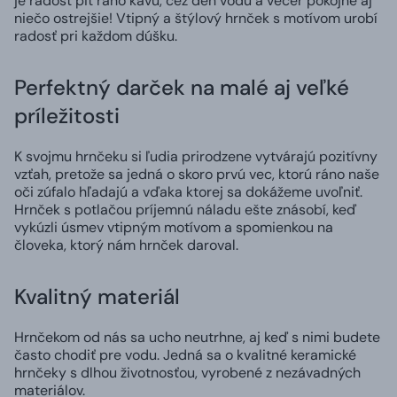
je radosť piť ráno kávu, cez deň vodu a večer pokojne aj
niečo ostrejšie! Vtipný a štýlový hrnček s motívom urobí
radosť pri každom dúšku.
Perfektný darček na malé aj veľké
príležitosti
K svojmu hrnčeku si ľudia prirodzene vytvárajú pozitívny
vzťah, pretože sa jedná o skoro prvú vec, ktorú ráno naše
oči zúfalo hľadajú a vďaka ktorej sa dokážeme uvoľniť.
Hrnček s potlačou príjemnú náladu ešte znásobí, keď
vykúzli úsmev vtipným motívom a spomienkou na
človeka, ktorý nám hrnček daroval.
Kvalitný materiál
Hrnčekom od nás sa ucho neutrhne, aj keď s nimi budete
často chodiť pre vodu. Jedná sa o kvalitné keramické
hrnčeky s dlhou životnosťou, vyrobené z nezávadných
materiálov.