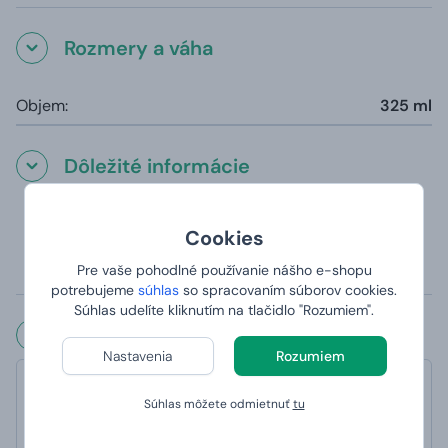
Rozmery a váha
Objem:
325 ml
Dôležité informácie
Hrnčeky sú vhodné do umývačky (s výnimkou
Cookies
magického hrnčeka, ktorý sa kvôli teplocitlivej vrstve
odporúča umývať v ruke)
Pre vaše pohodlné používanie nášho e-shopu
Potlač je panoramatická tzn. potlač je z oboch strán.
potrebujeme
súhlas
so spracovaním súborov cookies.
Súhlas udelíte kliknutím na tlačidlo "Rozumiem".
Čo hovoria naši zákazníci?
Nastavenia
Rozumiem
Overený zákazník
Súhlas môžete odmietnuť
tu
hodnotené 6. 1. 2023 na webe Heureka
Rýchle objednanie, vybavenie objednávky aj