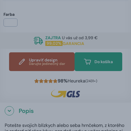
Farba
ZAJTRA
U vás už od 3,99 €
99,02%
GARANCIA
Upraviť design
Do košíka
Darujte jedinečný dar
98%
Heureka
(2431×)
Popis
Potešte svojich blízkych alebo seba hrnčekom, z ktorého