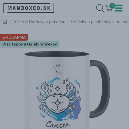
0
|
Tričká & Darčeky s potlačou
|
Hrnčeky a plecháčiky s potlač
2+1 ZDARMA
Viac typov a farieb hrnčekov