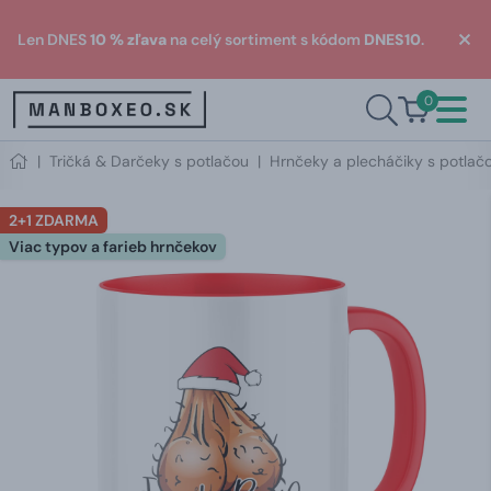
Len DNES
10 % zľava
na celý sortiment s kódom
DNES10
.
0
|
Tričká & Darčeky s potlačou
|
Hrnčeky a plecháčiky s potlač
2+1 ZDARMA
Viac typov a farieb hrnčekov