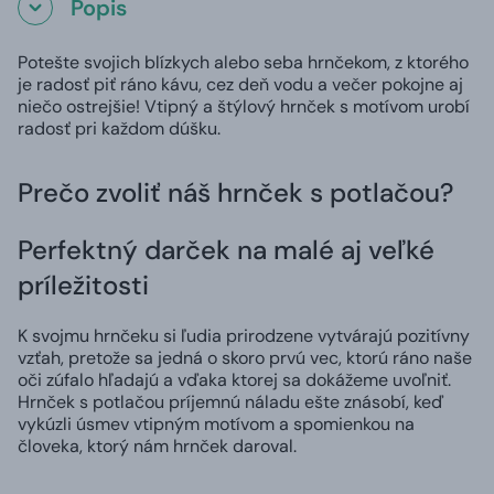
Popis
Potešte svojich blízkych alebo seba hrnčekom, z ktorého
je radosť piť ráno kávu, cez deň vodu a večer pokojne aj
niečo ostrejšie! Vtipný a štýlový hrnček s motívom urobí
radosť pri každom dúšku.
Prečo zvoliť náš hrnček s potlačou?
Perfektný darček na malé aj veľké
príležitosti
K svojmu hrnčeku si ľudia prirodzene vytvárajú pozitívny
vzťah, pretože sa jedná o skoro prvú vec, ktorú ráno naše
oči zúfalo hľadajú a vďaka ktorej sa dokážeme uvoľniť.
Hrnček s potlačou príjemnú náladu ešte znásobí, keď
vykúzli úsmev vtipným motívom a spomienkou na
človeka, ktorý nám hrnček daroval.