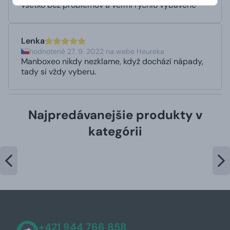
všetko bez problémov a veľmi rýchlo vybavené
Lenka
hodnotené 27. 9. 2022 na webe Heureka
Manboxeo nikdy nezklame, když dochází nápady,
tady si vždy vyberu.
Najpredávanejšie produkty v
kategórii
+421 944 766 858