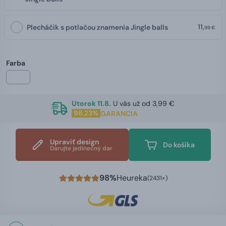
11,
Plecháčik s potlačou znamenia Jingle balls
99 €
Farba
Utorok 11.8.
U vás už od 3,99 €
98,23%
GARANCIA
Upraviť design
Do košíka
Darujte jedinečný dar
98%
Heureka
(2431×)