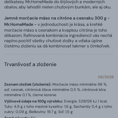
delikatesy Mr.HomeMade do štýlových a moderných
obalov, aby lahodili nielen chuťovým bunkám, ale aj oku.
Jemné morčacie mäso na citróne a cesnaku 300 g -
Mr.HomeMade -
v jednoduchosti je krása, a krehké
morčacie mäso s cesnakom a kvapkou citróna je toho
dôkazom. Rafinovaná kombinácia ingrediencií vás nechá
naplno pocítiť všetky chuťové zložky a vďaka úplne
čistému zloženiu sa dá kombinovať takmer s čímkoľvek.
Trvanlivosť a zloženie
06/2028
Zoznam zložiek (zloženie):
Morčacie mäso minimálne 96 %,
soľ, cesnak, citrónová šťava minimálne 0,5 %, citrónová kôra
minimálne 0,1 %, čierne korenie
Výživové údaje na 100g výrobku:
Energia: 529/128 kJ / kcal,
Tuky: 4,9 g z toho mastné kyseliny: 1,6 g, Sacharidy 0,4 g z toho
cukry: 0,09 g, Bielkoviny: 19,7 g, Soľ: 1,5 g
Země původu:
EU