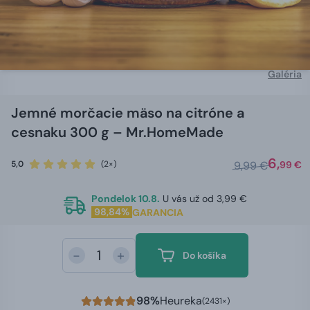
Galéria
Jemné morčacie mäso na citróne a
cesnaku 300 g – Mr.HomeMade
6,
5,0
(2×)
9,99 €
99 €
Pondelok 10.8.
U vás už od 3,99 €
98,84%
GARANCIA
-
+
Do košíka
98%
Heureka
(2431×)