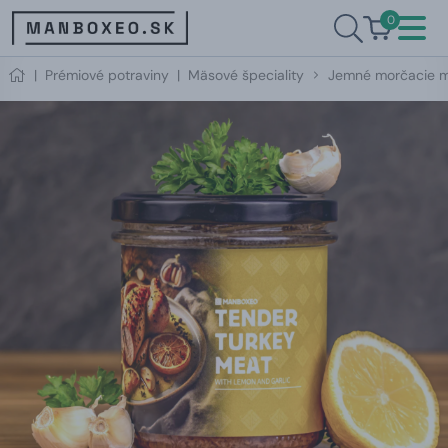
0
|
Prémiové potraviny
|
Mäsové špeciality
Jemné morčacie m