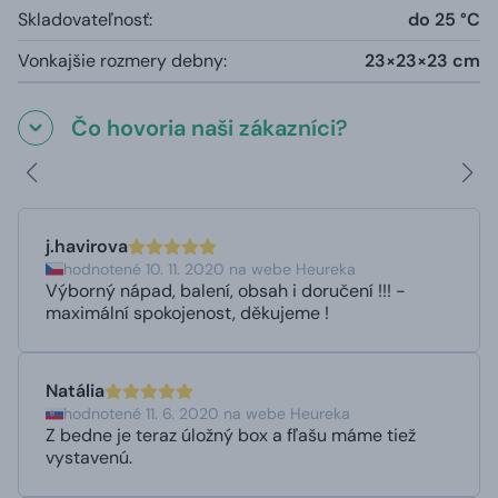
Skladovateľnosť:
do 25 °C
Vonkajšie rozmery debny:
23×23×23 cm
Čo hovoria naši zákazníci?
j.havirova
hodnotené 10. 11. 2020 na webe Heureka
Výborný nápad, balení, obsah i doručení !!! -
maximální spokojenost, děkujeme !
Natália
hodnotené 11. 6. 2020 na webe Heureka
Z bedne je teraz úložný box a fľašu máme tiež
vystavenú.