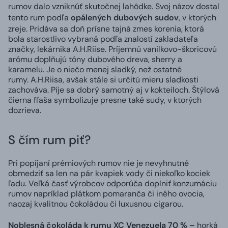
rumov dalo vzniknúť skutočnej lahôdke. Svoj názov dostal
tento rum podľa
opálených dubových sudov
, v ktorých
zreje. Pridáva sa doň prísne tajná zmes korenia, ktorá
bola starostlivo vybraná podľa znalostí zakladateľa
značky, lekárnika
A.H.Riise
. Príjemnú vanilkovo-škoricovú
arómu doplňujú tóny dubového dreva, sherry a
karamelu. Je o niečo menej sladký, než ostatné
rumy.
A.H.Riisa
, avšak stále si určitú mieru sladkosti
zachováva. Pije sa dobrý samotný aj v kokteiloch. Štýlová
čierna fľaša symbolizuje presne také sudy, v ktorých
dozrieva.
S čím rum piť?
Pri popíjaní prémiových rumov nie je nevyhnutné
obmedziť sa len na pár kvapiek vody či niekoľko kociek
ľadu. Veľká časť výrobcov odporúča doplniť konzumáciu
rumov napríklad plátkom pomaranča či iného ovocia,
naozaj kvalitnou čokoládou či luxusnou cigarou.
Noblesná čokoláda k rumu XC Venezuela 70 % –
horká