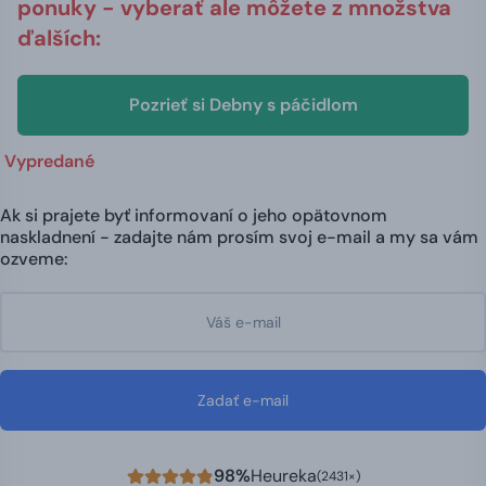
ponuky - vyberať ale môžete z množstva
ďalších:
Pozrieť si Debny s páčidlom
Vypredané
Ak si prajete byť informovaní o jeho opätovnom
naskladnení - zadajte nám prosím svoj e-mail a my sa vám
ozveme:
Zadať e-mail
98%
Heureka
(2431×)