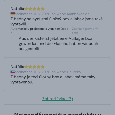
Natalia
hodnotené 11. 6. 2020 na webe Manboxeo.de
Z bedny se nyní stal úložný box a láhev jsme také
vystavili.
Automaticky preložené s využitím Deepl
Zobraziť pôvodný
Ai
text
Aus der Kiste ist jetzt eine Auflagenbox
geworden und die Flasche haben wir auch
ausgestellt.
Natálie
hodnotené 11. 6. 2020 na webe Heureka
Z bedny je teď úložný box a lahev máme taky
vystavenou.
Zobraziť viac (7)
Najpredávanejšie produkty v