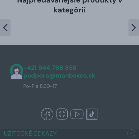
kategórii
+421 944 766 858
podpora@manboxeo.sk
Po-Pia 8:30-17
UŽITOČNÉ ODKAZY