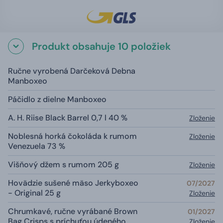
Produkt obsahuje 10 položiek
Ručne vyrobená Darčeková Debna
Manboxeo
Páčidlo z dielne Manboxeo
A. H. Riise Black Barrel 0,7 l 40 %
Zloženie
Noblesná horká čokoláda k rumom
Zloženie
Venezuela 73 %
Višňový džem s rumom 205 g
Zloženie
Hovädzie sušené mäso Jerkyboxeo
07/2027
- Original 25 g
Zloženie
Chrumkavé, ručne vyrábané Brown
01/2027
Bag Crisps s príchuťou údeného
Zloženie