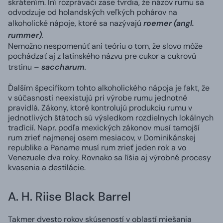
skrátením. Iní rozprávači zase tvrdia, že názov rumu sa
odvodzuje od holandských veľkých pohárov na
alkoholické nápoje, ktoré sa nazývajú
roemer (angl.
rummer)
.
Nemožno nespomenúť ani teóriu o tom, že slovo môže
pochádzať aj z latinského názvu pre cukor a cukrovú
trstinu –
saccharum
.
Ďalším špecifikom tohto alkoholického nápoja je fakt, že
v súčasnosti neexistujú pri výrobe rumu jednotné
pravidlá. Zákony, ktoré kontrolujú produkciu rumu v
jednotlivých štátoch sú výsledkom rozdielnych lokálnych
tradícií. Napr. podľa mexických zákonov musí tamojší
rum zrieť najmenej osem mesiacov, v Dominikánskej
republike a Paname musí rum zrieť jeden rok a vo
Venezuele dva roky. Rovnako sa líšia aj výrobné procesy
kvasenia a destilácie.
A. H. Riise Black Barrel
Takmer dvesto rokov skúseností v oblastí miešania