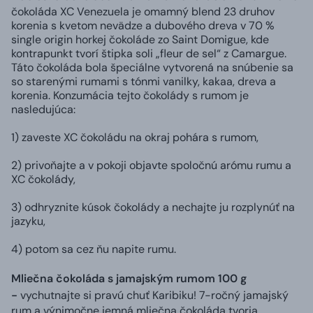
čokoláda XC Venezuela je omamný blend 23 druhov
korenia s kvetom nevädze a dubového dreva v 70 %
single origin horkej čokoláde zo Saint Domigue, kde
kontrapunkt tvorí štipka soli „fleur de sel“ z Camargue.
Táto čokoláda bola špeciálne vytvorená na snúbenie sa
so starenými rumami s tónmi vanilky, kakaa, dreva a
korenia. Konzumácia tejto čokolády s rumom je
nasledujúca:
1) zaveste XC čokoládu na okraj pohára s rumom,
2) privoňajte a v pokoji objavte spoločnú arómu rumu a
XC čokolády,
3) odhryznite kúsok čokolády a nechajte ju rozplynúť na
jazyku,
4) potom sa cez ňu napite rumu.
Mliečna čokoláda s jamajským rumom 100 g
-
vychutnajte si pravú chuť Karibiku! 7-ročný jamajský
rum a výnimočne jemná mliečna čokoláda tvoria