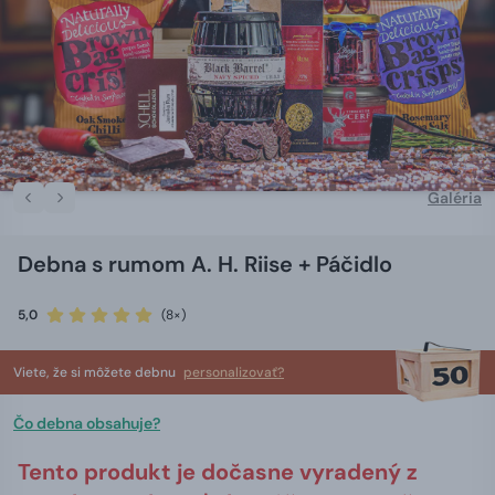
Galéria
Debna s rumom A. H. Riise + Páčidlo
5,0
(8×)
Viete, že si môžete debnu
personalizovať?
Čo debna obsahuje?
Tento produkt je dočasne vyradený z