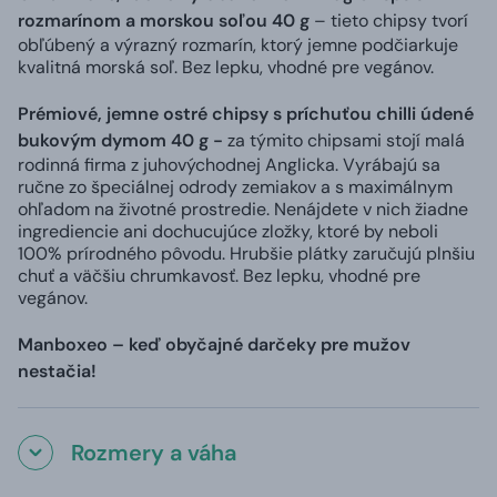
rozmarínom a morskou soľou 40 g
– tieto chipsy tvorí
obľúbený a výrazný rozmarín, ktorý jemne podčiarkuje
kvalitná morská soľ. Bez lepku, vhodné pre vegánov.
Prémiové, jemne ostré chipsy s príchuťou chilli údené
bukovým dymom 40 g -
za týmito chipsami stojí malá
rodinná firma z juhovýchodnej Anglicka. Vyrábajú sa
ručne zo špeciálnej odrody zemiakov a s maximálnym
ohľadom na životné prostredie. Nenájdete v nich žiadne
ingrediencie ani dochucujúce zložky, ktoré by neboli
100% prírodného pôvodu. Hrubšie plátky zaručujú plnšiu
chuť a väčšiu chrumkavosť. Bez lepku, vhodné pre
vegánov.
Manboxeo –
keď obyčajné darčeky pre mužov
nestačia!
Rozmery a váha