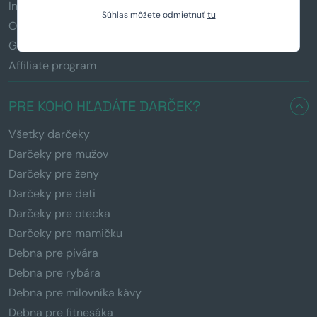
Informácie k darčekom
Súhlas môžete odmietnuť
tu
Obchodné podmienky
GDPR
Affiliate program
PRE KOHO HĽADÁTE DARČEK?
Všetky darčeky
Darčeky pre mužov
Darčeky pre ženy
Darčeky pre deti
Darčeky pre otecka
Darčeky pre mamičku
Debna pre pivára
Debna pre rybára
Debna pre milovníka kávy
Debna pre fitnesáka