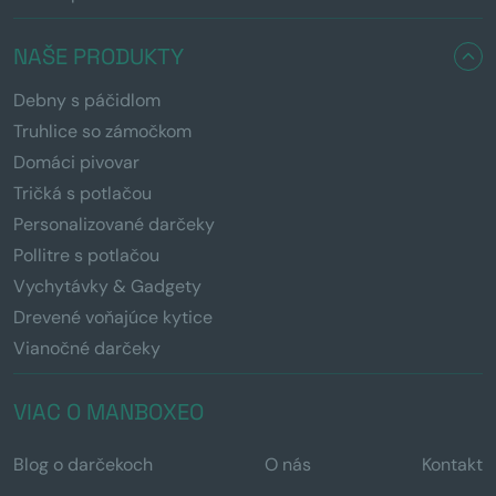
NAŠE PRODUKTY
Debny s páčidlom
Truhlice so zámočkom
Domáci pivovar
Tričká s potlačou
Personalizované darčeky
Pollitre s potlačou
Vychytávky & Gadgety
Drevené voňajúce kytice
Vianočné darčeky
VIAC O MANBOXEO
Blog o darčekoch
O nás
Kontakt