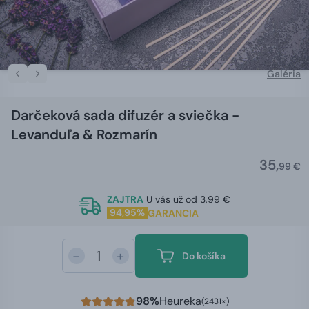
Galéria
Darčeková sada difuzér a sviečka -
Levanduľa & Rozmarín
35,
99 €
ZAJTRA
U vás už od 3,99 €
94,95%
GARANCIA
-
+
Do košíka
98%
Heureka
(2431×)