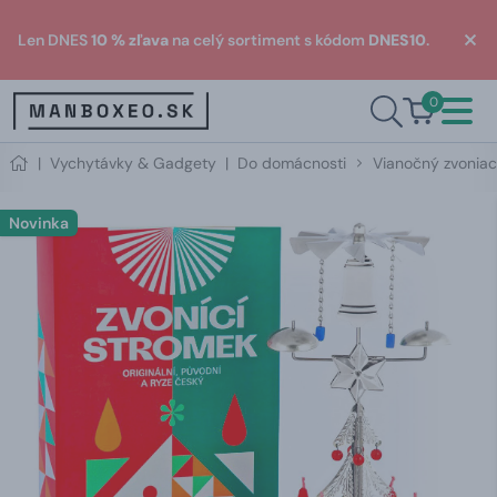
Len DNES
10 % zľava
na celý sortiment s kódom
DNES10
.
0
|
Vychytávky & Gadgety
|
Do domácnosti
Vianočný zvoniac
Novinka