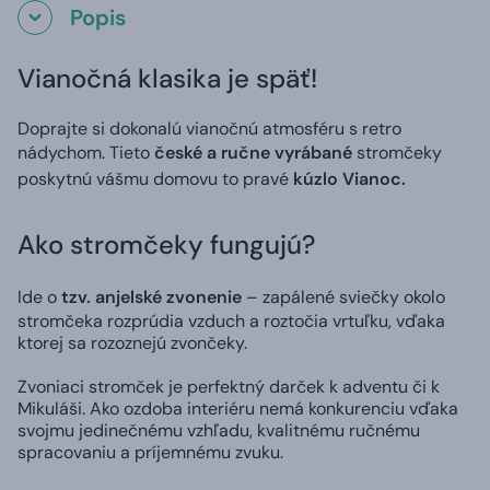
Popis
Vianočná klasika je späť!
Doprajte si dokonalú vianočnú atmosféru s retro
nádychom. Tieto
české a ručne vyrábané
stromčeky
poskytnú vášmu domovu to pravé
kúzlo Vianoc.
Ako stromčeky fungujú?
Ide o
tzv. anjelské zvonenie
– zapálené sviečky okolo
stromčeka rozprúdia vzduch a roztočia vrtuľku, vďaka
ktorej sa rozoznejú zvončeky.
Zvoniaci stromček je perfektný darček k adventu či k
Mikuláši. Ako ozdoba interiéru nemá konkurenciu vďaka
svojmu jedinečnému vzhľadu, kvalitnému ručnému
spracovaniu a príjemnému zvuku.