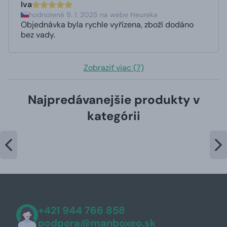
Iva
hodnotené 9. 1. 2025 na webe Heureka
Objednávka byla rychle vyřízena, zboží dodáno
bez vady.
Zobraziť viac (7)
Najpredávanejšie produkty v
kategórii
+421 944 766 858
podpora@manboxeo.sk