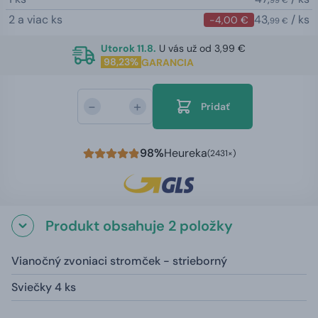
2 a viac ks
43,
/ ks
-4,00 €
99 €
Utorok 11.8.
U vás už od 3,99 €
98,23%
GARANCIA
-
+
Pridať
98%
Heureka
(2431×)
Produkt obsahuje 2 položky
Vianočný zvoniaci stromček - strieborný
Sviečky 4 ks