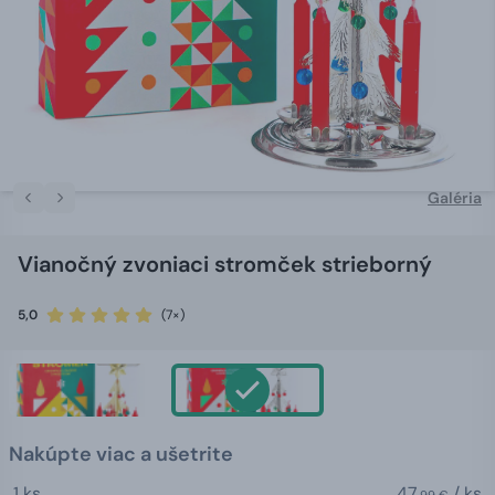
Galéria
Vianočný zvoniaci stromček strieborný
5,0
(7×)
Nakúpte viac a ušetrite
1 ks
47,
/ ks
99 €