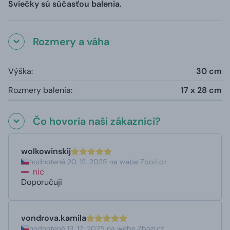
Sviečky sú súčasťou balenia.
Rozmery a váha
Výška:
30 cm
Rozmery balenia:
17 x 28 cm
Čo hovoria naši zákazníci?
wolkowinskij
hodnotené 20. 12. 2025 na webe Zbozi.cz
nic
Doporučuji
vondrova.kamila
hodnotené 13. 12. 2025 na webe Zbozi.cz