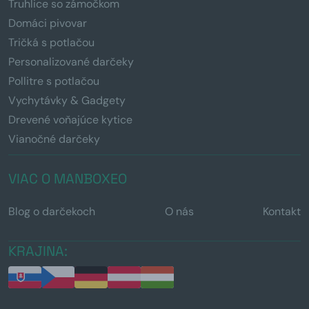
Truhlice so zámočkom
Domáci pivovar
Tričká s potlačou
Personalizované darčeky
Pollitre s potlačou
Vychytávky & Gadgety
Drevené voňajúce kytice
Vianočné darčeky
VIAC O MANBOXEO
Blog o darčekoch
O nás
Kontakt
KRAJINA: