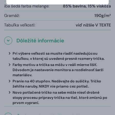
iba šedá farba melange:
85% bavlna, 15% viskóza
Gramáž:
190g/m²
Tabuľka veľkostí:
viď nižšie V TEXTE
Dôležité informácie
Pri výbere veľkosti sa musíte riadiť nasledujúcou
tabuľkou, v ktorej sú uvedené presné rozmery trička.
Farby motívu a trička sa môžu v reáli mierne líšiť.
Dôvodom je nastavenie monitora a rozdielnosť šarží
materiálov.
Pranie na 40 stupňov. Nedávajte do sušičky. Tričko
žehlite naruby, NIKDY nie priamo cez potlač.
Novo potlačené tričko na sebe môže niesť drobné
stopy procesu prípravy trička na tlač, ktoré zmiznú po
prvom vypraní.