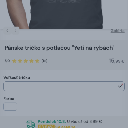
Galéria
Pánske tričko s potlačou "Yeti na rybách"
15,
5,0
(1×)
99 €
Veľkosť trička
*
Farba
Pondelok 10.8.
U vás už od 3,99 €
98,84%
GARANCIA