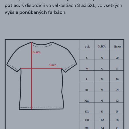
potlač.
K dispozícii vo veľkostiach
S až 5XL
, vo všetkých
vyššie ponúkaných farbách
.