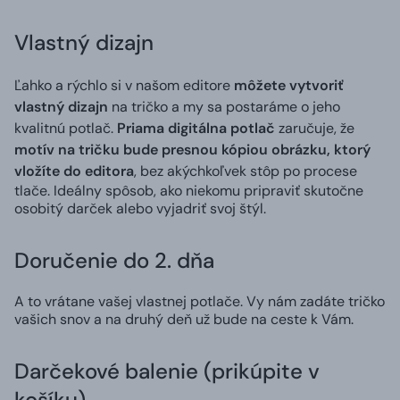
Vlastný dizajn
Ľahko a rýchlo si v našom editore
môžete vytvoriť
vlastný dizajn
na tričko a my sa postaráme o jeho
kvalitnú potlač.
Priama digitálna potlač
zaručuje, že
motív na tričku bude presnou kópiou obrázku, ktorý
vložíte do editora
, bez akýchkoľvek stôp po procese
tlače. Ideálny spôsob, ako niekomu pripraviť skutočne
osobitý darček alebo vyjadriť svoj štýl.
Doručenie do 2. dňa
A to vrátane vašej vlastnej potlače. Vy nám zadáte tričko
vašich snov a na druhý deň už bude na ceste k Vám.
Darčekové balenie (prikúpite v
košíku)