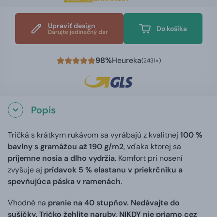
Upraviť design
Do košíka
Darujte jedinečný dar
98%
Heureka
(2431×)
Popis
Tričká s krátkym rukávom sa vyrábajú z kvalitnej
100 %
bavlny s gramážou až 190 g/m2
, vďaka ktorej sa
príjemne nosia a dlho vydržia
. Komfort pri nosení
zvyšuje aj
prídavok 5 % elastanu v priekrčníku a
spevňujúca páska v ramenách
.
Vhodné na
pranie na 40 stupňov. Nedávajte do
sušičky. Tričko žehlite naruby, NIKDY nie priamo cez