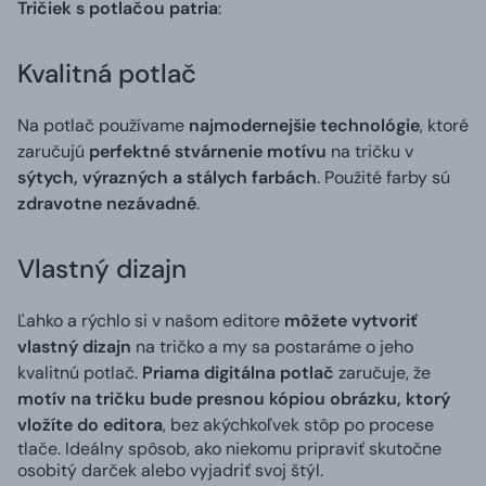
Tričiek s potlačou patria
:
Kvalitná potlač
Na potlač používame
najmodernejšie technológie
, ktoré
zaručujú
perfektné stvárnenie motívu
na tričku v
sýtych, výrazných a stálych farbách
. Použité farby sú
zdravotne nezávadné
.
Vlastný dizajn
Ľahko a rýchlo si v našom editore
môžete vytvoriť
vlastný dizajn
na tričko a my sa postaráme o jeho
kvalitnú potlač.
Priama digitálna potlač
zaručuje, že
motív na tričku bude presnou kópiou obrázku, ktorý
vložíte do editora
, bez akýchkoľvek stôp po procese
tlače. Ideálny spôsob, ako niekomu pripraviť skutočne
osobitý darček alebo vyjadriť svoj štýl.