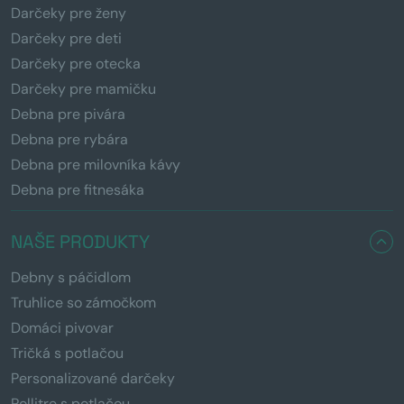
Darčeky pre ženy
Darčeky pre deti
Darčeky pre otecka
Darčeky pre mamičku
Debna pre pivára
Debna pre rybára
Debna pre milovníka kávy
Debna pre fitnesáka
NAŠE PRODUKTY
Debny s páčidlom
Truhlice so zámočkom
Domáci pivovar
Tričká s potlačou
Personalizované darčeky
Pollitre s potlačou