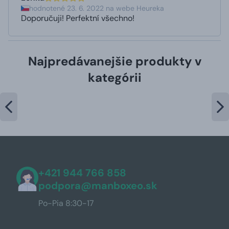
hodnotené 23. 6. 2022 na webe Heureka
Doporučuji! Perfektní všechno!
Najpredávanejšie produkty v
kategórii
+421 944 766 858
podpora@manboxeo.sk
Po-Pia 8:30-17