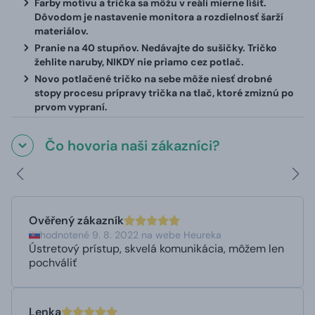
Farby motívu a trička sa môžu v reáli mierne líšiť.
Dôvodom je nastavenie monitora a rozdielnosť šarží
materiálov.
Pranie na 40 stupňov. Nedávajte do sušičky. Tričko
žehlite naruby, NIKDY nie priamo cez potlač.
Novo potlačené tričko na sebe môže niesť drobné
stopy procesu prípravy trička na tlač, ktoré zmiznú po
prvom vypraní.
Čo hovoria naši zákazníci?
Ověřený zákazník
hodnotené 9. 8. 2022 na webe Heureka
Ústretový prístup, skvelá komunikácia, môžem len
pochváliť
Lenka