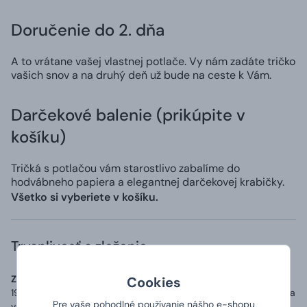
Doručenie do 2. dňa
A to vrátane vašej vlastnej potlače. Vy nám zadáte tričko
vašich snov a na druhý deň už bude na ceste k Vám.
Darčekové balenie (prikúpite v
košíku)
Tričká s potlačou vám starostlivo zabalíme do
hodvábneho papiera a elegantnej darčekovej krabičky.
Všetko si vyberiete v košíku.
Trvanlivosť a zloženie
Zoznam zložiek (zloženie):
Materiál: 100% bavlna o gramáži až
Cookies
190 g/m2, přídavek 5 % elastanu v průkrčníku a zpevňující páska
Pre vaše pohodlné používanie nášho e-shopu
v ramenou.