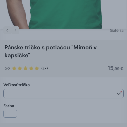
Galéria
Pánske tričko s potlačou "Mimoň v
kapsičke"
15,
5,0
(2×)
99 €
Veľkosť trička
*
Farba