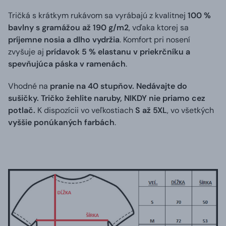
Tričká s krátkym rukávom sa vyrábajú z kvalitnej
100 %
bavlny s gramážou až 190 g/m2
, vďaka ktorej sa
príjemne nosia a dlho vydržia
. Komfort pri nosení
zvyšuje aj
prídavok 5 % elastanu v priekrčníku a
spevňujúca páska v ramenách
.
Vhodné na
pranie na 40 stupňov. Nedávajte do
sušičky. Tričko žehlite naruby, NIKDY nie priamo cez
potlač.
K dispozícii vo veľkostiach
S až 5XL
, vo všetkých
vyššie ponúkaných farbách
.