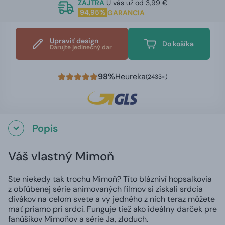
ZAJTRA
U vás už od 3,99 €
94,95%
GARANCIA
Upraviť design
Do košíka
Darujte jedinečný dar
98%
Heureka
(2433×)
Popis
Váš vlastný Mimoň
Ste niekedy tak trochu Mimoň? Títo blázniví hopsalkovia
z obľúbenej série animovaných filmov si získali srdcia
divákov na celom svete a vy jedného z nich teraz môžete
mať priamo pri srdci. Funguje tiež ako ideálny darček pre
fanúšikov Mimoňov a série Ja, zloduch.