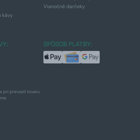
Vianočné darčeky
a kávy
a
VY:
SPÔSOB PLATBY:
pri prevzatí tovaru.
ime