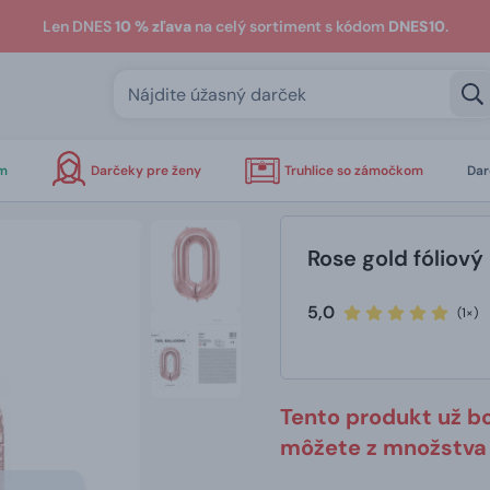
Len DNES
10 % zľava
na celý sortiment s kódom
DNES10
.
om
Darčeky pre ženy
Truhlice so zámočkom
Dar
Rose gold fóliový b
5,0
(1×)
Tento produkt už b
môžete z množstva 