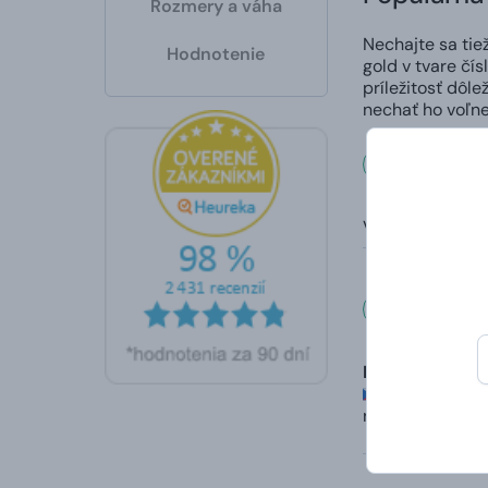
Rozmery a váha
Nechajte sa tie
Hodnotenie
gold v tvare čís
príležitosť dôl
nechať ho voľne
Rozmer
Výška pred naf
Čo hovo
Lukáš
hodnotené 19. 
rychlost vyříze