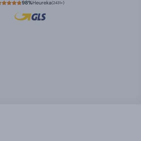
98%
Heureka
(2431×)