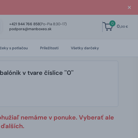
0
+421 944 766 858
(Po-Pia 8:30-17)
0,
00 €
podpora@manboxeo.sk
čeky s potlačou
Príležitosti
Všetky darčeky
alónik v tvare číslice ''0''
ohužiaľ nemáme v ponuke. Vyberať ale
ďalších.