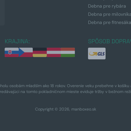
Debna pre rybára
Debna pre milovník
Debna pre fitnesák
KRAJINA:
SPÔSOB DOPRA
oholu osobám mladším ako 18 rokov. Overenie veku prebehne v košíku a 
Predávajúci na tomto pokladničnom mieste eviduje tržby v bežnom rež
Copyright © 2026, manboxeo.sk