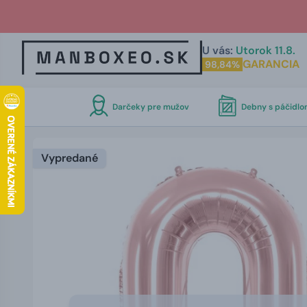
U vás:
Utorok 11.8.
GARANCIA
98,84%
Darčeky pre mužov
Debny s páčidl
Vypredané