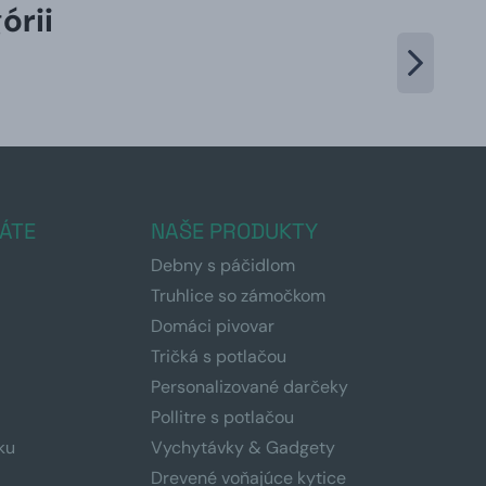
órii
ÁTE
NAŠE PRODUKTY
Debny s páčidlom
Truhlice so zámočkom
Domáci pivovar
Tričká s potlačou
Personalizované darčeky
Pollitre s potlačou
ku
Vychytávky & Gadgety
Drevené voňajúce kytice