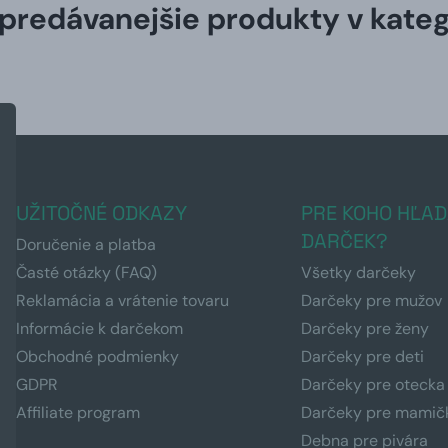
predávanejšie produkty v kateg
UŽITOČNÉ ODKAZY
PRE KOHO HĽAD
DARČEK?
Doručenie a platba
Časté otázky (FAQ)
Všetky darčeky
Reklamácia a vrátenie tovaru
Darčeky pre mužov
Informácie k darčekom
Darčeky pre ženy
Obchodné podmienky
Darčeky pre deti
GDPR
Darčeky pre otecka
Affiliate program
Darčeky pre mamič
Debna pre pivára