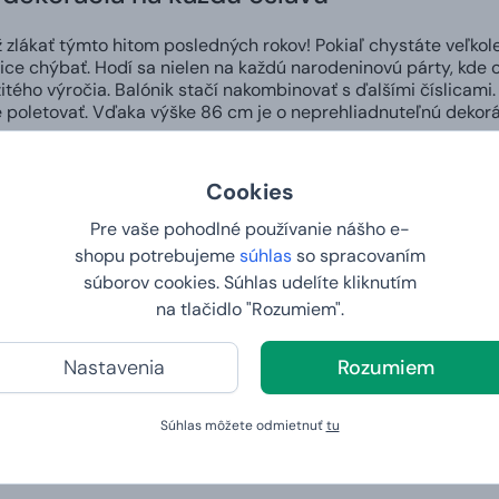
ž zlákať týmto hitom posledných rokov! Pokiaľ chystáte veľkole
lice chýbať. Hodí sa nielen na každú narodeninovú párty, kde o
ežitého výročia. Balónik stačí nakombinovať s ďalšími číslicam
 poletovať. Vďaka výške 86 cm je o neprehliadnuteľnú dekorá
y a váha
Cookies
Pre vaše pohodlné používanie nášho e-
úknutím:
cca 100 cm
Výška po 
shopu potrebujeme
súhlas
so spracovaním
súborov cookies. Súhlas udelíte kliknutím
na tlačidlo "Rozumiem".
ria naši zákazníci?
Nastavenia
Rozumiem
5. 2022 na webe Heureka
ní objednávky
Súhlas môžete odmietnuť
tu