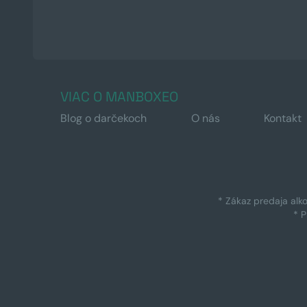
VIAC O MANBOXEO
Blog o darčekoch
O nás
Kontakt
* Zákaz predaja alk
* 