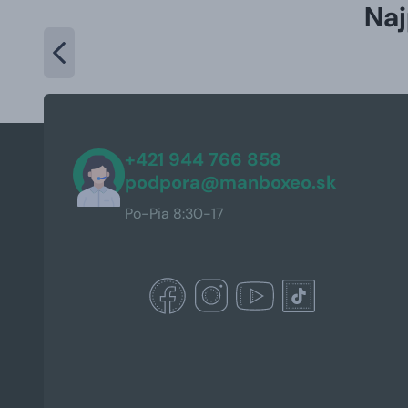
Naj
+421 944 766 858
podpora@manboxeo.sk
Po-Pia 8:30-17