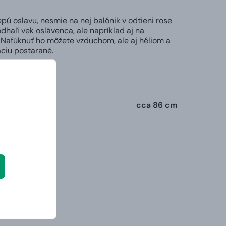
pú oslavu, nesmie na nej balónik v odtieni rose
dhalí vek oslávenca, ale napríklad aj na
i. Nafúknuť ho môžete vzduchom, ale aj héliom a
ciu postarané.
nafúknutí:
cca 86 cm