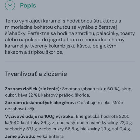
Popis
Tento vynikajúci karamel s hodvábnou štruktúrou a
mimoriadne bohatou chuťou sa vyrába z čerstvej
šľahačky. Perfektne sa hodí na zmrzlinu, palacinky, toasty
alebo napríklad do jogurtu.
Tento mimoriadne chutný
karamel je tvorený kolumbijskú kávou, belgickým
kakaom a štipkou škorice.
Trvanlivosť a zloženie
Zoznam zložiek (zloženie):
Smotana (obsah tuku: 50 %), sirup,
cukor, káva (2 %), kakaový prášok, škorica.
Zoznam obsiahnutých alergénov:
Obsahuje mlieko. Môže
obsahovať sóju.
Výživové údaje na 100g výrobku:
Energetická hodnota 2255
kJ/540 kcal, tuky 36 g, z toho nasýtené mastné kyseliny 22,4 g,
sacharidy 57,1 g, z toho cukry 56,8 g, bielkoviny 1,9 g, soľ 0,4 g.
Země původu:
Veľká Británia