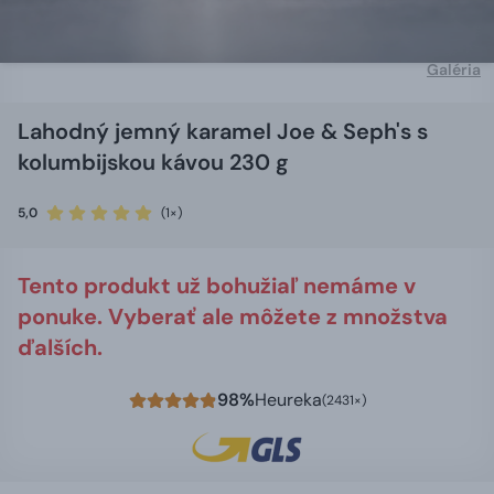
Galéria
Lahodný jemný karamel Joe & Seph's s
kolumbijskou kávou 230 g
5,0
(1×)
Tento produkt už bohužiaľ nemáme v
ponuke. Vyberať ale môžete z množstva
ďalších.
98%
Heureka
(2431×)