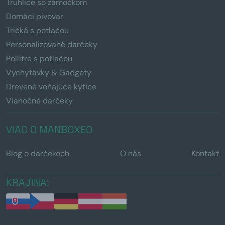
Truhlice so zámočkom
Domáci pivovar
Tričká s potlačou
Personalizované darčeky
Pollitre s potlačou
Vychytávky & Gadgety
Drevené voňajúce kytice
Vianočné darčeky
VIAC O MANBOXEO
Blog o darčekoch
O nás
Kontakt
KRAJINA: