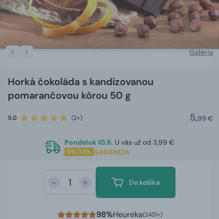
Galéria
Horká čokoláda s kandizovanou
pomarančovou kôrou 50 g
5,
5,0
(2×)
99 €
Pondelok 10.8.
U vás už od 3,99 €
99,02%
GARANCIA
-
+
Do košíka
98%
Heureka
(2431×)