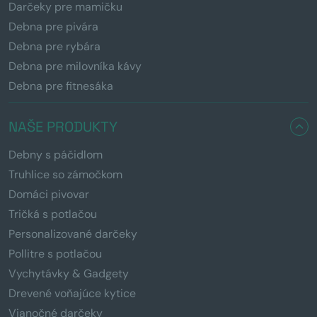
Darčeky pre mamičku
Debna pre pivára
Debna pre rybára
Debna pre milovníka kávy
Debna pre fitnesáka
NAŠE PRODUKTY
Debny s páčidlom
Truhlice so zámočkom
Domáci pivovar
Tričká s potlačou
Personalizované darčeky
Pollitre s potlačou
Vychytávky & Gadgety
Drevené voňajúce kytice
Vianočné darčeky