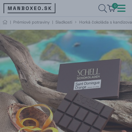
0
|
Prémiové potraviny
|
Sladkosti
Horká čokoláda s kandizov