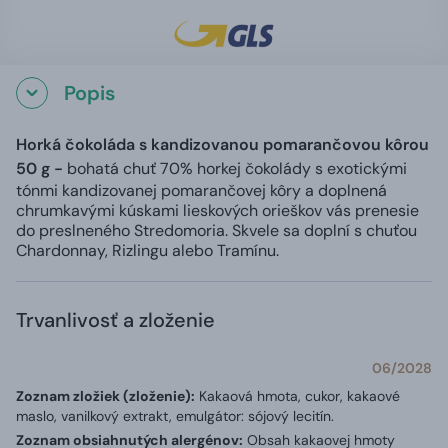
Popis
Horká čokoláda s kandizovanou pomarančovou kôrou
50 g -
bohatá chuť 70% horkej čokolády s exotickými
tónmi kandizovanej pomarančovej kôry a doplnená
chrumkavými kúskami lieskových orieškov vás prenesie
do preslneného Stredomoria. Skvele sa doplní s chuťou
Chardonnay, Rizlingu alebo Tramínu.
Trvanlivosť a zloženie
06/2028
Zoznam zložiek (zloženie):
Kakaová hmota, cukor, kakaové
maslo, vanilkový extrakt, emulgátor: sójový lecitín.
Zoznam obsiahnutých alergénov:
Obsah kakaovej hmoty