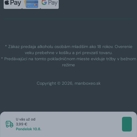
* Zákaz predaja alkoholu osobám mladším ako 18 rokov. Overenie
veku prebehne v košíku a pri prevzatí tovaru.
* Predávajúci na tomto pokladničnom mieste eviduje tržby v bežnom
režime
Copyright © 2026, manboxeo.sk
U vás už od
3,99 €
Pondelok 10.8.