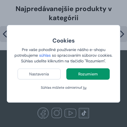
Najpredávanejšie produkty v
kategórii
Cookies
Pre vaše pohodlné používanie nášho e-shopu
potrebujeme
súhlas
so spracovaním súborov cookies.
Súhlas udelíte kliknutím na tlačidlo "Rozumiem".
+421 944 766 858
Nastavenia
Rozumiem
podpora@manboxeo.sk
Po-Pia 8:30-17
Súhlas môžete odmietnuť
tu