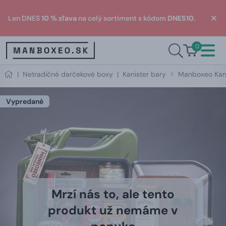
Len DNES
10 % zľava
na celý sortiment s kódom
DNES10
.
0
|
Netradičné darčekové boxy
|
Kanister bary
Manboxeo Kani
Vypredané
Mrzí nás to, ale tento
produkt už nemáme v