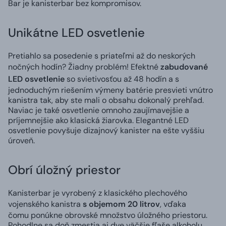
Bar je
kanisterbar
bez kompromisov.
Unikátne LED osvetlenie
Pretiahlo sa posedenie s priateľmi až do neskorých
nočných hodín? Žiadny problém! Efektné
zabudované
LED osvetlenie
so svietivosťou až 48 hodín a s
jednoduchým riešením výmeny batérie presvieti vnútro
kanistra tak, aby ste mali o obsahu dokonalý prehľad.
Naviac je také osvetlenie omnoho zaujímavejšie a
príjemnejšie ako klasická žiarovka. Elegantné LED
osvetlenie povyšuje dizajnový kanister na ešte vyššiu
úroveň.
Obrí úložný priestor
Kanisterbar je vyrobený z klasického plechového
vojenského kanistra
s objemom 20 litrov
, vďaka
čomu ponúkne obrovské množstvo úložného priestoru.
Pohodlne sa doň zmestia aj dve väčšie fľaše alkoholu