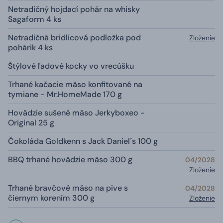
Netradičný hojdací pohár na whisky
Sagaform 4 ks
Netradičná bridlicová podložka pod
Zloženie
pohárik 4 ks
Štýlové ľadové kocky vo vrecúšku
Trhané kačacie mäso konfitované na
tymiane - Mr.HomeMade 170 g
Hovädzie sušené mäso Jerkyboxeo -
Original 25 g
Čokoláda Goldkenn s Jack Daniel´s 100 g
BBQ trhané hovädzie mäso 300 g
04/2028
Zloženie
Trhané bravčové mäso na pive s
04/2028
čiernym korením 300 g
Zloženie