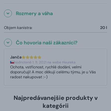
Rozmery a váha
Objem kanistra:
20 l
Čo hovoria naši zákazníci?
Janča
hodnotené 1. 11. 2021 na webe Heureka
Ochota, vstřícnost, rychlé dodání, velmi
doporučuji! A moc děkuji celému týmu, je u Vás
radost nakupovat :-)
Najpredávanejšie produkty v
kategórii