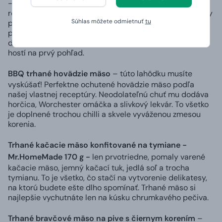
– plnia funkciu klasického ľadu bez toho, aby
rozpúšťaním menili chuť nápoja. Medzi ich ďalšie výhody
Súhlas môžete odmietnuť
tu
patrí to, že neplávajú na hladine, ale potopia sa na dno
pohára, a preto neprekážajú pri konzumácii. Originálny
dizajn pripomína kamenné kocky a zaujme tak vašich
hostí na prvý pohľad.
BBQ trhané hovädzie mäso
– túto lahôdku musíte
vyskúšať! Perfektne ochutené hovädzie mäso podľa
našej vlastnej receptúry. Neodolateľnú chuť mu dodáva
horčica, Worchester omáčka a slivkový lekvár. To všetko
je doplnené trochou chilli a skvele vyváženou zmesou
korenia.
Trhané kačacie mäso konfitované na tymiane -
Mr.HomeMade 170 g -
len prvotriedne, pomaly varené
kačacie mäso, jemný kačací tuk, jedlá soľ a trocha
tymianu. To je všetko, čo stačí na vytvorenie delikatesy,
na ktorú budete ešte dlho spomínať. Trhané mäso si
najlepšie vychutnáte len na kúsku chrumkavého pečiva.
Trhané bravčové mäso na pive s čiernym korením
–