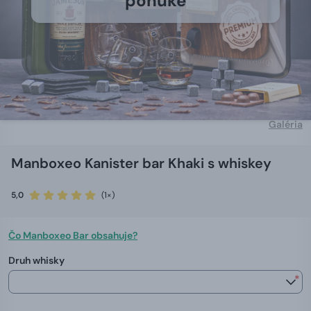
ponuke
Galéria
Manboxeo Kanister bar Khaki s whiskey
5,0
(1×)
Čo Manboxeo Bar obsahuje?
Druh whisky
*