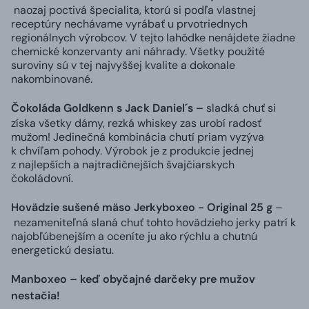
naozaj poctivá špecialita, ktorú si podľa vlastnej
receptúry nechávame vyrábať u prvotriednych
regionálnych výrobcov. V tejto lahôdke nenájdete žiadne
chemické konzervanty ani náhrady. Všetky použité
suroviny sú v tej najvyššej kvalite a dokonale
nakombinované.
Čokoláda Goldkenn s Jack Daniel´s –
sladká chuť si
získa všetky dámy, rezká whiskey zas urobí radosť
mužom! Jedinečná kombinácia chutí priam vyzýva
k chvíľam pohody. Výrobok je z produkcie jednej
z najlepších a najtradičnejších švajčiarskych
čokoládovní.
Hovädzie sušené mäso Jerkyboxeo - Original 25 g
–
nezameniteľná slaná chuť tohto hovädzieho jerky patrí k
najobľúbenejším a oceníte ju ako rýchlu a chutnú
energetickú desiatu.
Manboxeo – keď obyčajné darčeky pre mužov
nestačia!