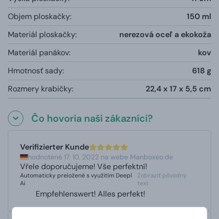
Objem ploskačky:
150 ml
Materiál ploskačky:
nerezová oceľ a ekokoža
Materiál panákov:
kov
Hmotnosť sady:
618 g
Rozmery krabičky:
22,4 x 17 x 5,5 cm
Čo hovoria naši zákazníci?
Verifizierter Kunde
hodnotené 17. 10. 2022 na webe Manboxeo.de
Vřele doporučujeme! Vše perfektní!
Automaticky preložené s využitím Deepl
Zobraziť pôvodný
Ai
text
Empfehlenswert! Alles perfekt!