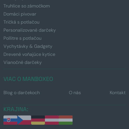
Truhlice so zámočkom
Domáci pivovar
Tričká s potlačou
Personalizované darčeky
Pollitre s potlačou
Vychytávky & Gadgety
Drevené voňajúce kytice
Vianočné darčeky
VIAC O MANBOXEO
Blog o darčekoch
O nás
Kontakt
KRAJINA: