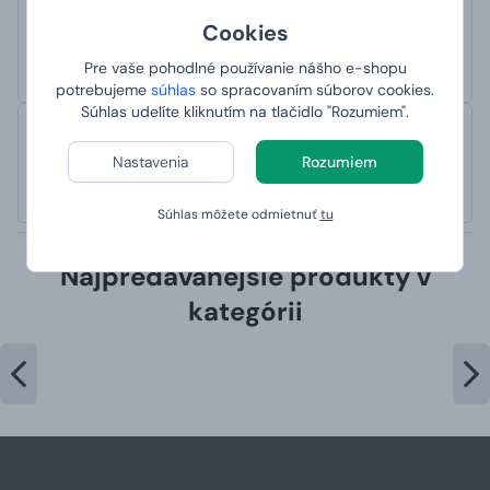
Lenka
Cookies
hodnotené 17. 10. 2022 na webe Heureka
Odporúčam! Perfektné všetko!
Pre vaše pohodlné používanie nášho e-shopu
potrebujeme
súhlas
so spracovaním súborov cookies.
Súhlas udelíte kliknutím na tlačidlo "Rozumiem".
Lenka
Nastavenia
Rozumiem
hodnotené 29. 9. 2022 na webe Heureka
Doporučuji! Perfektní všechno!
Súhlas môžete odmietnuť
tu
Najpredávanejšie produkty v
kategórii