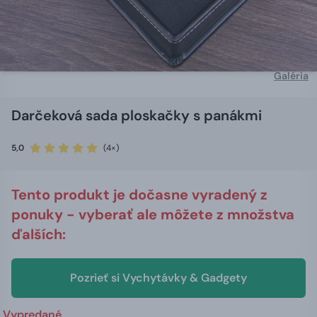
Galéria
Darčeková sada ploskačky s panákmi
5,0
(4×)
Tento produkt je dočasne vyradený z
ponuky - vyberať ale môžete z množstva
ďalších:
Pozrieť si Vychytávky & Gadgety
Vypredané