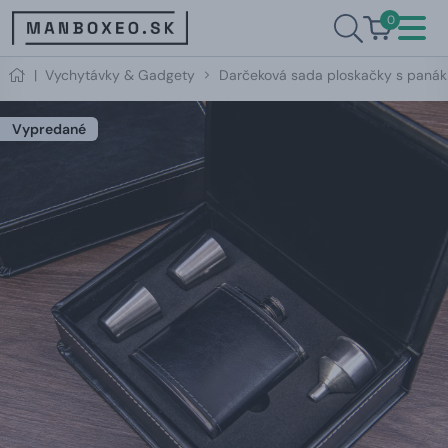
0
|
Vychytávky & Gadgety
Darčeková sada ploskačky s panák
Vypredané