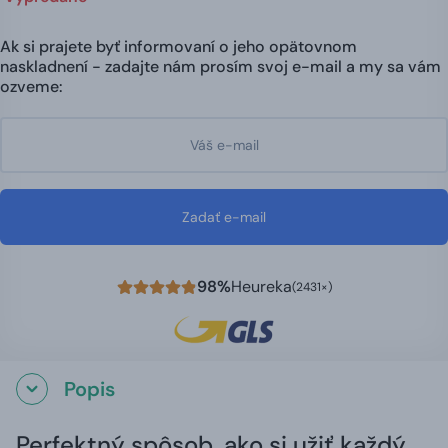
Ak si prajete byť informovaní o jeho opätovnom
naskladnení - zadajte nám prosím svoj e-mail a my sa vám
ozveme:
Zadať e-mail
98%
Heureka
(2431×)
Popis
Perfektný spôsob, ako si užiť každý