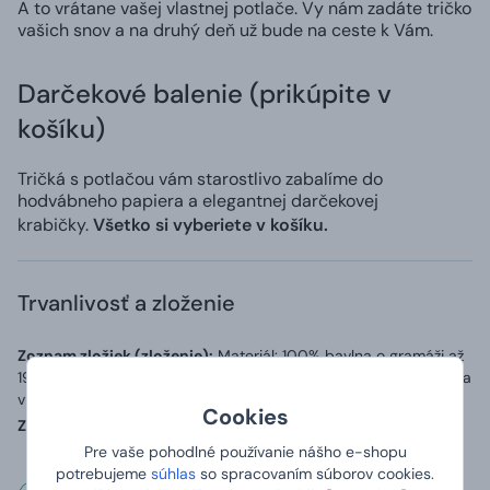
A to vrátane vašej vlastnej potlače. Vy nám zadáte tričko
vašich snov a na druhý deň už bude na ceste k Vám.
Darčekové balenie (prikúpite v
košíku)
Tričká s potlačou vám starostlivo zabalíme do
hodvábneho papiera a elegantnej darčekovej
krabičky.
Všetko si vyberiete v košíku.
Trvanlivosť a zloženie
Zoznam zložiek (zloženie):
Materiál: 100% bavlna o gramáži až
190 g/m2, přídavek 5 % elastanu v průkrčníku a zpevňující páska
v ramenou.
Cookies
Země původu:
Vyrobeno v Bangladéši, potištěno v ČR
Pre vaše pohodlné používanie nášho e-shopu
potrebujeme
súhlas
so spracovaním súborov cookies.