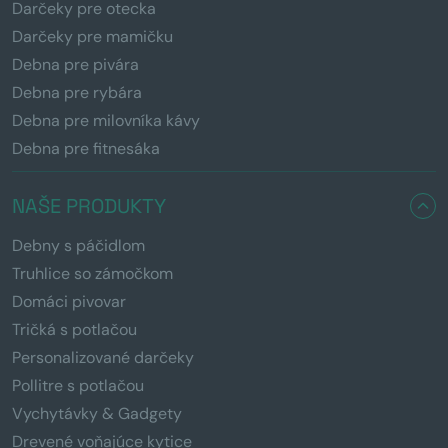
Darčeky pre otecka
Darčeky pre mamičku
Debna pre pivára
Debna pre rybára
Debna pre milovníka kávy
Debna pre fitnesáka
NAŠE PRODUKTY
Debny s páčidlom
Truhlice so zámočkom
Domáci pivovar
Tričká s potlačou
Personalizované darčeky
Pollitre s potlačou
Vychytávky & Gadgety
Drevené voňajúce kytice