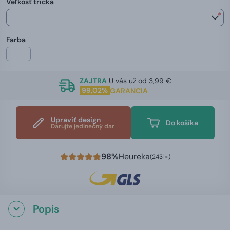
Veľkosť trička
*
Farba
ZAJTRA
U vás už od 3,99 €
99,02%
GARANCIA
Upraviť design
Do košíka
Darujte jedinečný dar
98%
Heureka
(2431×)
Popis