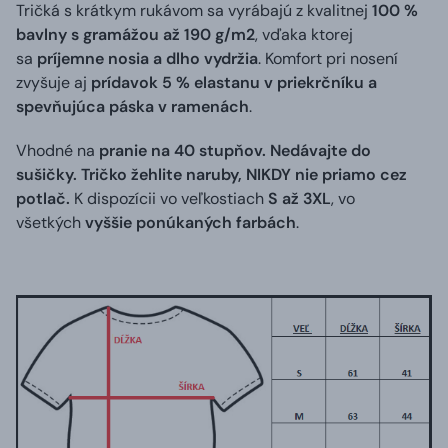
Tričká s krátkym rukávom sa vyrábajú z kvalitnej
100 %
bavlny s gramážou až 190 g/m2
, vďaka ktorej
sa
príjemne nosia a dlho vydržia
. Komfort pri nosení
zvyšuje aj
prídavok 5 % elastanu v priekrčníku a
spevňujúca páska v ramenách
.
Vhodné na
pranie na 40 stupňov. Nedávajte do
sušičky. Tričko žehlite naruby, NIKDY nie priamo cez
potlač.
K dispozícii vo veľkostiach
S až 3XL
, vo
všetkých
vyššie ponúkaných farbách
.