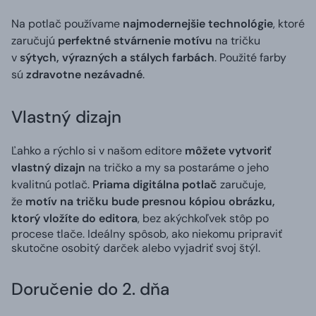
Na potlač používame
najmodernejšie technológie
, ktoré
zaručujú
perfektné stvárnenie motívu
na tričku
v
sýtych, výrazných a stálych farbách
. Použité farby
sú
zdravotne nezávadné
.
Vlastný dizajn
Ľahko a rýchlo si v našom editore
môžete vytvoriť
vlastný dizajn
na tričko a my sa postaráme o jeho
kvalitnú potlač.
Priama digitálna potlač
zaručuje,
že
motív na tričku bude presnou kópiou obrázku,
ktorý vložíte do editora
, bez akýchkoľvek stôp po
procese tlače. Ideálny spôsob, ako niekomu pripraviť
skutočne osobitý darček alebo vyjadriť svoj štýl.
Doručenie do 2. dňa