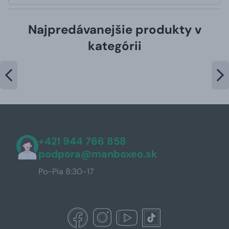
Najpredávanejšie produkty v
kategórii
+421 944 766 858
podpora@manboxeo.sk
Po-Pia 8:30-17