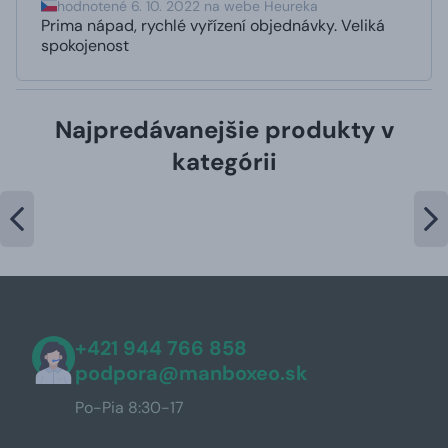
hodnotené 6. 10. 2022 na webe Heureka
Prima nápad, rychlé vyřízení objednávky. Veliká
spokojenost
Najpredávanejšie produkty v
kategórii
+421 944 766 858
podpora@manboxeo.sk
Po-Pia 8:30-17