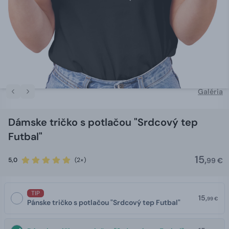
Galéria
Dámske tričko s potlačou "Srdcový tep
Futbal"
15,
5,0
(2×)
99 €
TIP
15,
99 €
Pánske tričko s potlačou "Srdcový tep Futbal"