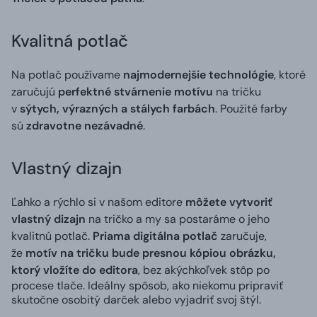
Kvalitná potlač
Na potlač používame
najmodernejšie technológie
, ktoré
zaručujú
perfektné stvárnenie motívu
na tričku
v
sýtych, výrazných a stálych farbách
. Použité farby
sú
zdravotne nezávadné
.
Vlastný dizajn
Ľahko a rýchlo si v našom editore
môžete vytvoriť
vlastný dizajn
na tričko a my sa postaráme o jeho
kvalitnú potlač.
Priama digitálna potlač
zaručuje,
že
motív na tričku bude presnou kópiou obrázku,
ktorý vložíte do editora
, bez akýchkoľvek stôp po
procese tlače. Ideálny spôsob, ako niekomu pripraviť
skutočne osobitý darček alebo vyjadriť svoj štýl.