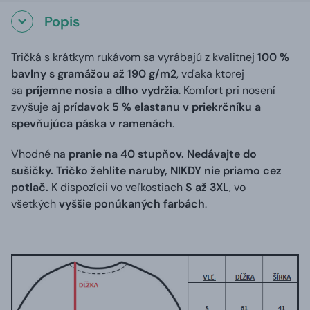
Popis
Tričká s krátkym rukávom sa vyrábajú z kvalitnej
100 %
bavlny s gramážou až 190 g/m2
, vďaka ktorej
sa
príjemne nosia a dlho vydržia
. Komfort pri nosení
zvyšuje aj
prídavok 5 % elastanu v priekrčníku a
spevňujúca páska v ramenách
.
Vhodné na
pranie na 40 stupňov. Nedávajte do
sušičky. Tričko žehlite naruby, NIKDY nie priamo cez
potlač.
K dispozícii vo veľkostiach
S až 3XL
, vo
všetkých
vyššie ponúkaných farbách
.