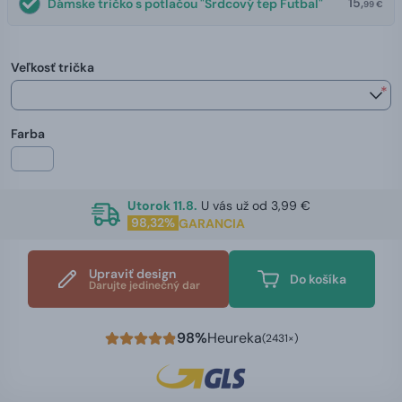
15,
Dámske tričko s potlačou "Srdcový tep Futbal"
99 €
Veľkosť trička
*
Farba
Utorok 11.8.
U vás už od 3,99 €
98,32%
GARANCIA
Upraviť design
Do košíka
Darujte jedinečný dar
98%
Heureka
(2431×)