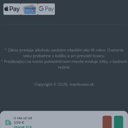
* Zákaz predaja alkoholu osobám mladším ako 18 rokov. Overenie
veku prebehne v košíku a pri prevzatí tovaru.
* Predávajúci na tomto pokladničnom mieste eviduje tržby v bežnom
režime
Copyright © 2026, manboxeo.sk
U vás už od
3,99 €
Utorok 11.8.