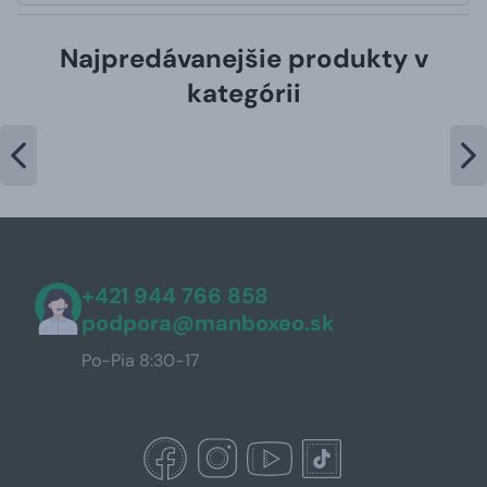
Najpredávanejšie produkty v
kategórii
+421 944 766 858
podpora@manboxeo.sk
Po-Pia 8:30-17