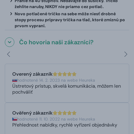
Pranie na 40 stupňov. Nedávajte do sušičky. Tričko
žehlite naruby, NIKDY nie priamo cez potlač.
Novo potlačené tričko na sebe môže niesť drobné
stopy procesu prípravy trička na tlač, ktoré zmiznú po
prvom vypraní.
Čo hovoria naši zákazníci?
Overený zákazník
hodnotené 14. 2. 2023 na webe Heureka
Ústretový prístup, skvelá komunikácia, môžem len
pochváliť
Ověřený zákazník
hodnotené 11. 10. 2022 na webe Heureka
Přehlednost nabídky, rychlé vyřízení objednávky