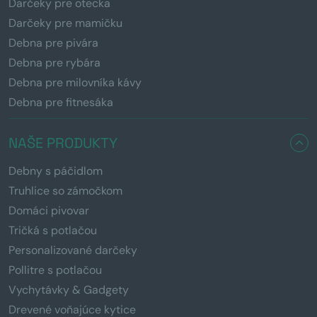
Darčeky pre otecka
Darčeky pre mamičku
Debna pre pivára
Debna pre rybára
Debna pre milovníka kávy
Debna pre fitnesáka
NAŠE PRODUKTY
Debny s páčidlom
Truhlice so zámočkom
Domáci pivovar
Tričká s potlačou
Personalizované darčeky
Pollitre s potlačou
Vychytávky & Gadgety
Drevené voňajúce kytice