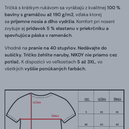
Tričká s krátkym rukávom sa vyrábajú z kvalitnej
100 %
bavlny s gramážou až 190 g/m2
, vďaka ktorej
sa
príjemne nosia a dlho vydržia
. Komfort pri nosení
zvyšuje aj
prídavok 5 % elastanu v priekrčníku a
spevňujúca páska v ramenách
.
Vhodné na
pranie na 40 stupňov. Nedávajte do
sušičky. Tričko žehlite naruby, NIKDY nie priamo cez
potlač.
K dispozícii vo veľkostiach
S až 3XL
, vo
všetkých
vyššie ponúkaných farbách
.