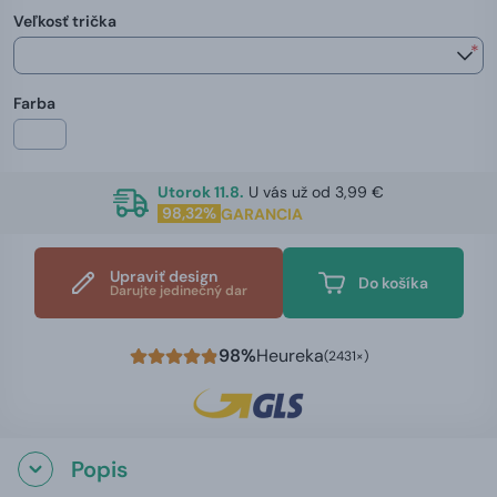
Veľkosť trička
*
Farba
Utorok 11.8.
U vás už od 3,99 €
98,32%
GARANCIA
Upraviť design
Do košíka
Darujte jedinečný dar
98%
Heureka
(2431×)
Popis