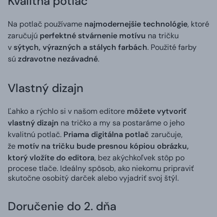
Kvalitná potlač
Na potlač používame
najmodernejšie technológie
, ktoré
zaručujú
perfektné stvárnenie motívu
na tričku
v
sýtych, výrazných a stálych farbách
. Použité farby
sú
zdravotne nezávadné
.
Vlastný dizajn
Ľahko a rýchlo si v našom editore
môžete vytvoriť
vlastný dizajn
na tričko a my sa postaráme o jeho
kvalitnú potlač.
Priama digitálna potlač
zaručuje,
že
motív na tričku bude presnou kópiou obrázku,
ktorý vložíte do editora
, bez akýchkoľvek stôp po
procese tlače. Ideálny spôsob, ako niekomu pripraviť
skutočne osobitý darček alebo vyjadriť svoj štýl.
Doručenie do 2. dňa