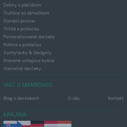
Debny s páčidlom
Truhlice so zámočkom
Domáci pivovar
Tričká s potlačou
Personalizované darčeky
Pollitre s potlačou
Vychytávky & Gadgety
Drevené voňajúce kytice
Vianočné darčeky
VIAC O MANBOXEO
Blog o darčekoch
O nás
Kontakt
KRAJINA: