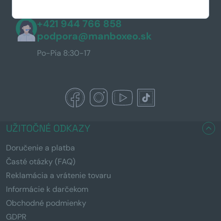
+421 944 766 858
podpora@manboxeo.sk
Po-Pia 8:30-17
UŽITOČNÉ ODKAZY
Doručenie a platba
Časté otázky (FAQ)
Reklamácia a vrátenie tovaru
Informácie k darčekom
Obchodné podmienky
GDPR