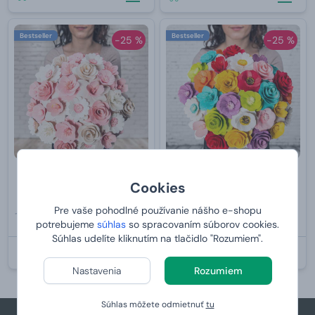
Bestseller
Bestseller
-25 %
-25 %
Drevená voňajúca kytica
Drevená voňajúca kytica mix
Cookies
ružová
farieb
Pre vaše pohodlné používanie nášho e-shopu
63,99 €
63,99 €
potrebujeme
súhlas
so spracovaním súborov cookies.
od
47,
od
47,
99 €
99 €
Súhlas udelíte kliknutím na tlačidlo "Rozumiem".
U VÁS:
11.8.2026
U VÁS:
11.8.2026
Nastavenia
Rozumiem
Súhlas môžete odmietnuť
tu