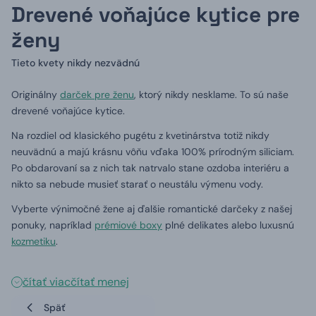
Drevené voňajúce kytice pre
ženy
Tieto kvety nikdy nezvädnú
Originálny
darček pre ženu
, ktorý nikdy nesklame. To sú naše
drevené voňajúce kytice.
Na rozdiel od klasického pugétu z kvetinárstva totiž nikdy
neuvädnú a majú krásnu vôňu vďaka 100% prírodným siliciam.
Po obdarovaní sa z nich tak natrvalo stane ozdoba interiéru a
nikto sa nebude musieť starať o neustálu výmenu vody.
Vyberte výnimočné žene aj ďalšie romantické darčeky z našej
ponuky, napríklad
prémiové boxy
plné delikates alebo luxusnú
kozmetiku
.
čítať viac
čítať menej
Späť