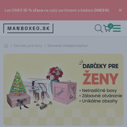
Len DNES
10 % zľava
na celý sortiment s kódom
DNES10
.
0
|
Darčeky pre ženy
|
Drevené voňajúce kytice