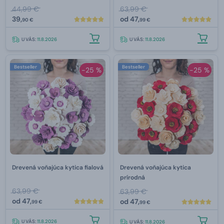
44,99 €
63,99 €
39,
od
47,
90 €
99 €
U VÁS:
11.8.2026
U VÁS:
11.8.2026
Bestseller
Bestseller
-25 %
-25 %
Drevená voňajúca kytica fialová
Drevená voňajúca kytica
prírodná
63,99 €
63,99 €
od
47,
od
47,
99 €
99 €
U VÁS:
11.8.2026
U VÁS:
11.8.2026