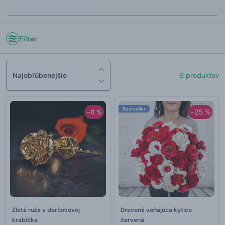
Filter
Najobľúbenejšie
6 produktov
Bestseller
-11 %
-25 %
Zlatá ruža v darčekovej
Drevená voňajúca kytica
krabičke
červená