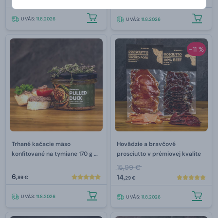
99 €
U VÁS:
11.8.2026
U VÁS:
11.8.2026
-11 %
Trhané kačacie mäso
Hovädzie a bravčové
konfitované na tymiane 170 g –
prosciutto v prémiovej kvalite
Mr.HomeMade
15,99 €
6,
14,
99 €
29 €
U VÁS:
11.8.2026
U VÁS:
11.8.2026