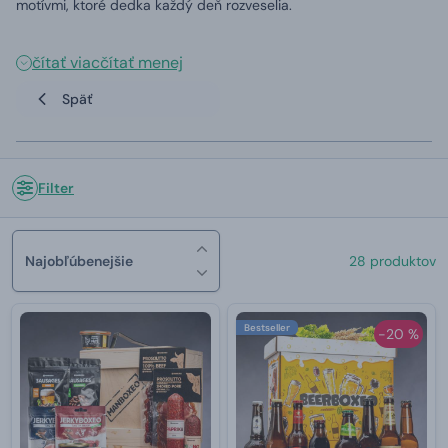
motívmi, ktoré dedka každý deň rozveselia.
čítať viac
čítať menej
Späť
Filter
Najobľúbenejšie
28 produktov
Bestseller
-20 %