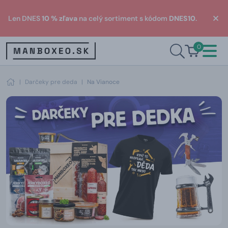
Len DNES
10 % zľava
na celý sortiment s kódom
DNES10
.
0
|
Darčeky pre deda
|
Na Vianoce