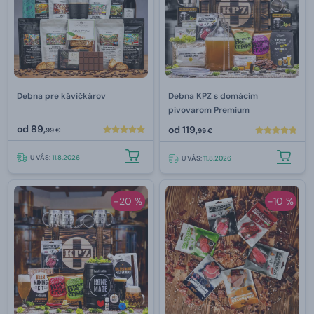
Debna pre kávičkárov
Debna KPZ s domácim
pivovarom Premium
od
89,
od
119,
99 €
99 €
U VÁS:
11.8.2026
U VÁS:
11.8.2026
-20 %
-10 %