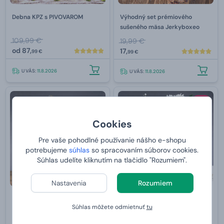
Debna KPZ s PIVOVAROM
Výhodný set prémiového
sušeného mäsa Jerkyboxeo
109,99 €
19,99 €
od
87,
17,
99 €
99 €
U VÁS:
11.8.2026
U VÁS:
11.8.2026
-8 %
Cookies
Pre vaše pohodlné používanie nášho e-shopu
potrebujeme
súhlas
so spracovaním súborov cookies.
Súhlas udelíte kliknutím na tlačidlo "Rozumiem".
Nastavenia
Rozumiem
Debna JERKYNÁTOR
Svadobná debna
Súhlas môžete odmietnuť
tu
59,99 €
od
79,
od
54,
99 €