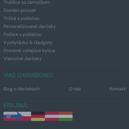
Truhlice so zámočkom
Domáci pivovar
Tričká s potlačou
Personalizované darčeky
Pollitre s potlačou
Vychytávky & Gadgety
Drevené voňajúce kytice
Vianočné darčeky
VIAC O MANBOXEO
Blog o darčekoch
O nás
Kontakt
KRAJINA: