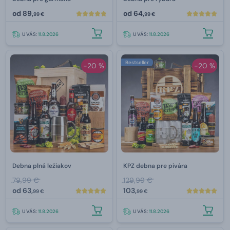
od
89,
od
64,
99 €
99 €
U VÁS:
11.8.2026
U VÁS:
11.8.2026
Bestseller
-20 %
-20 %
Debna plná ležiakov
KPZ debna pre pivára
79,99 €
129,99 €
od
63,
103,
99 €
99 €
U VÁS:
11.8.2026
U VÁS:
11.8.2026