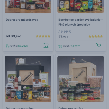
Debna pre mäsožravca
Beerboxeo darčekové balenie -
Plné pivných špeciálov
49,99 €
od
89,
39,
99 €
99 €
U VÁS:
11.8.2026
U VÁS:
11.8.2026
Debna pre gurmána
Debna pre rybára