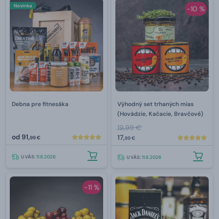
Novinka
-10 %
Debna pre fitnesáka
Výhodný set trhaných mias
(Hovädzie, Kačacie, Bravčové)
19,99 €
od
91,
17,
99 €
99 €
U VÁS:
11.8.2026
U VÁS:
11.8.2026
-11 %