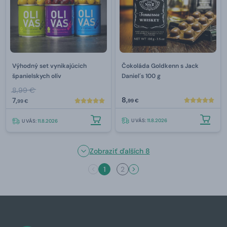
Výhodný set vynikajúcich
Čokoláda Goldkenn s Jack
španielskych olív
Daniel´s 100 g
8,99 €
8,
7,
99 €
99 €
U VÁS:
11.8.2026
U VÁS:
11.8.2026
Zobraziť ďalších 8
1
2