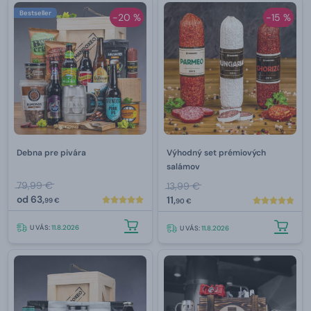
Bestseller
-20 %
-15 %
Debna pre pivára
Výhodný set prémiových
salámov
79,99 €
13,99 €
od
63,
11,
99 €
90 €
U VÁS:
11.8.2026
U VÁS:
11.8.2026