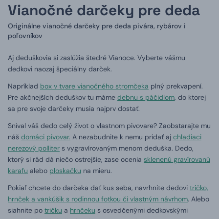
Vianočné darčeky pre deda
Originálne vianočné darčeky pre deda pivára, rybárov i
poľovníkov
Aj deduškovia si zaslúžia štedré Vianoce.
Vyberte vášmu
dedkovi naozaj špeciálny darček.
Napríklad
box v tvare vianočného stromčeka
plný prekvapení.
Pre akčnejších deduškov tu máme
debnu s páčidlom
, do ktorej
sa pre svoje darčeky musia najprv dostať.
Sníval váš dedo celý život o vlastnom pivovare?
Zaobstarajte mu
náš
domáci pivovar.
A nezabudnite k nemu pridať aj
chladiaci
nerezový polliter
s vygravírovaným menom deduška.
Dedo,
ktorý si rád dá niečo ostrejšie, zase ocenia
sklenenú gravírovanú
karafu
alebo
ploskačku
na mieru.
Pokiaľ chcete do darčeka dať kus seba, navrhnite dedovi
tričko,
hrnček a vankúšik s rodinnou fotkou či vlastným návrhom
.
Alebo
siahnite po
tričku
a
hrnčeku
s osvedčenými dedkovskými