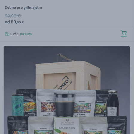
Debna pre grilmajstra
99,99 €
od
89,
90 €
U VÁS:
11.8.2026