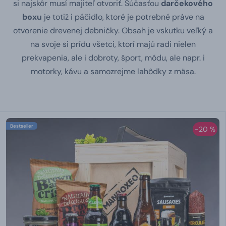
si najskôr musí majiteľ otvoriť. Súčasťou
darčekového
boxu
je totiž i páčidlo, ktoré je potrebné práve na
otvorenie drevenej debničky. Obsah je vskutku veľký a
na svoje si prídu všetci, ktorí majú radi nielen
prekvapenia, ale i dobroty, šport, módu, ale napr. i
motorky, kávu a samozrejme lahôdky z mäsa.
Bestseller
-20 %