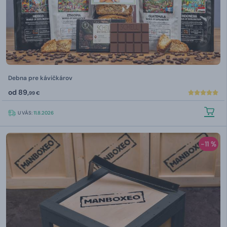
Debna pre kávičkárov
od
89,
99 €
U VÁS:
11.8.2026
-11 %