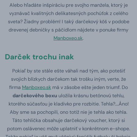
Alebo hľadáte inšpiráciu pre svojho manžela, ktorý je
vyznávač kvalitných delikatesných pochúťok z celého
sveta? Žiadny problém! I taký darčekový kôš v podobe
drevenej debničky s páčidlom nájdete v ponuke firmy
Manboxeo.sk
.
Darček trochu inak
Pokiaľ by ste stále ešte váhali nad tým, ako potešiť
svojich blízkych darčekom tak trošku iným, verte, že
firma
Manboxeo.sk
má v zásobe ešte jeden triumf. Do
darčekového boxu
uložila krásnu betónovú tehlu,
ktorého súčasťou je kladivko pre rozbitie. Tehla?....Áno!
Aby sme sa pochopili, ono totiž nie je tehla ako tehla.
Táto tehlička obsahuje darčekový voucher, ktorý si
potom oslávenec môže uplatniť v konkrétnom e-shope.
Takže pokiaľ je váš muž vášnivý fanúšik futbalu či hokeja,