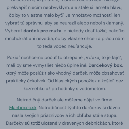
prekvapiť niečím neobvyklým, ale stále si lámete hlavu,
čo by to vlastne malo byť? Je množstvo možností, len
vybrať tú správnu, aby sa neurazil alebo nebol sklamaný.
Vyberať
darček pre muža
je niekedy dosť ťažké, nakoľko
mnohokrát ani nevedia, čo by vlastne chceli a prácu nám
to teda vôbec neuľahčuje.
Pokiaľ nechceme počuť to otrepané „Vďaka, to je fajn“,
mali by sme vymyslieť niečo úplne iné.
Darčekový box
,
ktorý môže poslúžiť ako vhodný darček, môže obsahovať
prakticky čokoľvek. Od klasických ponožiek a košieľ, cez
kozmetiku až po hodinky s vodometom.
Netradičný darček ale môžeme nájsť vo firme
Manboxeo.sk
. Netradičnosť týchto darčekov si dávno
našla svojich priaznivcov a ich obľuba stále stúpa.
Darčeky sú totiž uložené v drevených debničkách, ktoré