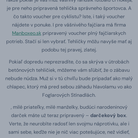
je pre neho pripravená tehlička správneho športovca. A
čo takto voucher pre cyklistu? Iste, i taký voucher
nájdete v ponuke. I pre vášnivého fajčiara má firma
Manboxeo.sk
pripravený voucher plný fajčiarskych
potrieb. Stačí si len vybrať. Tehličky môžu navyše mať aj
podobu tej pravej, zlatej.
Pokiaľ dopredu neprezradíte, čo sa skrýva v útrobách
betónových tehličiek, môžeme vám sľúbiť, že o zábavu
nebude núdza. Muž si v tú chvíľu bude pripadať ako malý
chlapec, ktorý má pred sebou záhadu hlavolamu vo ako
Foglarových Stínadlách.
, milé priateľky, milé manželky, budúci narodeninový
darček máte už teraz pripravený –
darčekový box
.
Verte, že neurobíte radosť len svojmu náprotivku, ale i
sami sebe, keďže nie je nič viac potešujúce, než vidieť,