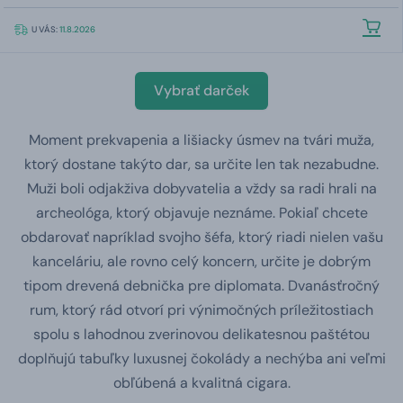
U VÁS:
11.8.2026
Vybrať darček
Moment prekvapenia a lišiacky úsmev na tvári muža,
ktorý dostane takýto dar, sa určite len tak nezabudne.
Muži boli odjakživa dobyvatelia a vždy sa radi hrali na
archeológa, ktorý objavuje neznáme. Pokiaľ chcete
obdarovať napríklad svojho šéfa, ktorý riadi nielen vašu
kanceláriu, ale rovno celý koncern, určite je dobrým
tipom drevená debnička pre diplomata. Dvanásťročný
rum, ktorý rád otvorí pri výnimočných príležitostiach
spolu s lahodnou zverinovou delikatesnou paštétou
doplňujú tabuľky luxusnej čokolády a nechýba ani veľmi
obľúbená a kvalitná cigara.