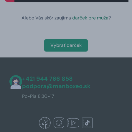
Alebo Vás skôr zaujíma
darček pre muža
?
Vybrať darček
+421 944 766 858
podpora@manboxeo.sk
Po-Pia 8:30-17