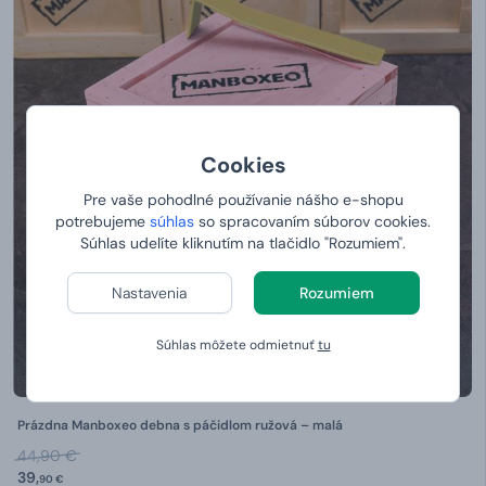
Cookies
Pre vaše pohodlné používanie nášho e-shopu
potrebujeme
súhlas
so spracovaním súborov cookies.
Súhlas udelíte kliknutím na tlačidlo "Rozumiem".
Nastavenia
Rozumiem
Súhlas môžete odmietnuť
tu
Prázdna Manboxeo debna s páčidlom ružová – malá
44,90 €
39,
90 €