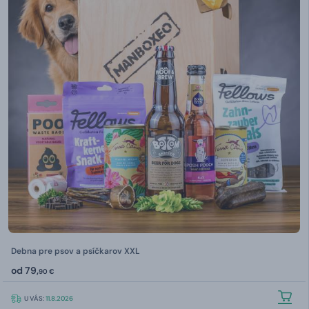
Debna pre psov a psíčkarov XXL
od
79,
90 €
U VÁS:
11.8.2026