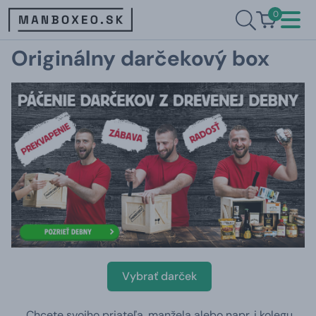
0
Originálny darčekový box
Vybrať darček
Chcete svojho priateľa, manžela alebo napr. i kolegu