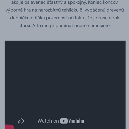
ako je oslávenec šťastný a spokojný. Koniec koncov
výborná hra na nerozbitnú tehličku či vypáčenú drevenú
debničku odláka pozornosť od faktu, že je zasa o rok
starší. A to mu pripomínať určite nemusíme.