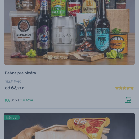
Debna pre pivára
79,99 €
od
63,
99 €
U VÁS:
11.8.2026
Náš tip!