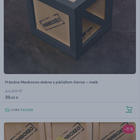
Prázdna Manboxeo debna s páčidlom čierna – malá
44,90 €
39,
90 €
U VÁS:
11.8.2026
-11 %