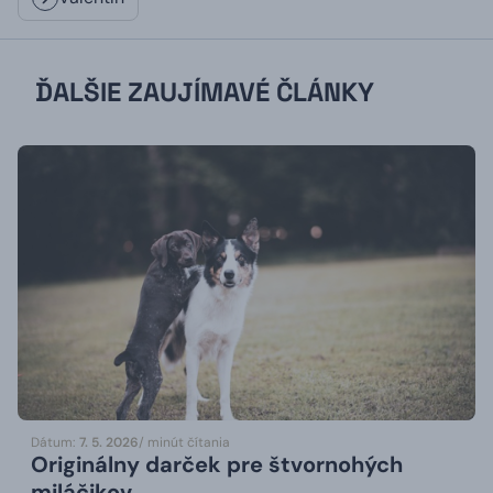
ĎALŠIE ZAUJÍMAVÉ ČLÁNKY
Dátum:
7. 5. 2026
/ minút čítania
Originálny darček pre štvornohých
miláčikov