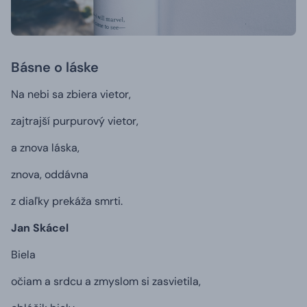
Básne o láske
Na nebi sa zbiera vietor,
zajtrajší purpurový vietor,
a znova láska,
znova, oddávna
z diaľky prekáža smrti.
Jan Skácel
Biela
očiam a srdcu a zmyslom si zasvietila,