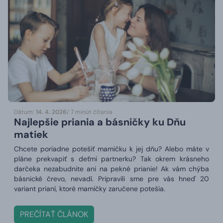
Dátum:
14. 4. 2026
/ 7 minút čítania
Najlepšie priania a básničky ku Dňu
matiek
Chcete poriadne potešiť mamičku k jej dňu? Alebo máte v
pláne prekvapiť s deťmi partnerku? Tak okrem krásneho
darčeka nezabudnite ani na pekné prianie! Ak vám chýba
básnické črevo, nevadí. Pripravili sme pre vás hneď 20
variant prianí, ktoré mamičky zaručene potešia.
PREČÍTAŤ ČLÁNOK