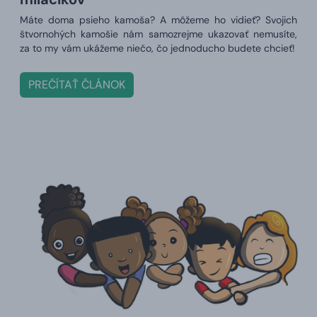
Máte doma psieho kamoša? A môžeme ho vidieť? Svojich
štvornohých kamošie nám samozrejme ukazovať nemusíte,
za to my vám ukážeme niečo, čo jednoducho budete chcieť!
PREČÍTAŤ ČLÁNOK