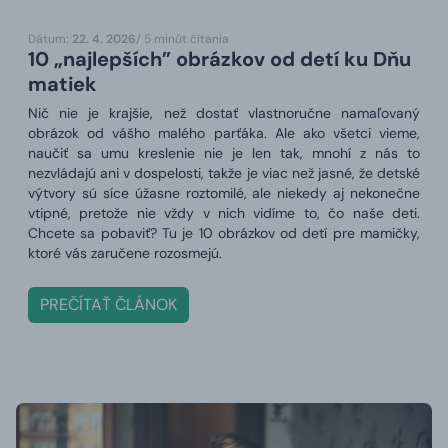
Dátum:
22. 4. 2026
/ 5 minút čítania
10 „najlepších” obrázkov od detí ku Dňu
matiek
Nič nie je krajšie, než dostať vlastnoručne namaľovaný
obrázok od vášho malého parťáka. Ale ako všetci vieme,
naučiť sa umu kreslenie nie je len tak, mnohí z nás to
nezvládajú ani v dospelosti, takže je viac než jasné, že detské
výtvory sú síce úžasne roztomilé, ale niekedy aj nekonečne
vtipné, pretože nie vždy v nich vidíme to, čo naše deti.
Chcete sa pobaviť? Tu je 10 obrázkov od detí pre mamičky,
ktoré vás zaručene rozosmejú.
PREČÍTAŤ ČLÁNOK