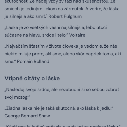
skutočnosť. Že nádej vždy zvíťazí nad skúsenosťou. Že
smiech je jediným liekom na zármutok. A verím, že láska
je silnejšia ako smrť."
Robert Fulghum
„Láska je zo všetkých vášní najsilnejšia, lebo útočí
súčasne na hlavu, srdce i telo.”
Voltaire
„Najväčším šťastím v živote človeka je vedomie, že nás
niekto miluje preto, akí sme, alebo skôr napriek tomu, akí
sme.“
Romain Rolland
Vtipné citáty o láske
„Nasleduj svoje srdce, ale nezabudni si so sebou zobrať
svoj mozog.”
„Žiadna láska nie je taká skutočná, ako láska k jedlu.“
George Bernard Shaw
„Kúpiť psa je jediný spôsob, ako získať za peniaze lásku.”