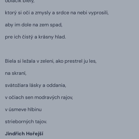
obláčik biely,
ktorý si oči a zmysly a srdce na nebi vyprosili,
aby im dole na zem spad,
pre ich čistý a krásny hlad.
Biela si ležala v zeleni, ako prestrel ju les,
na skraní,
svätožiara lásky a oddania,
v očiach sen modravých rajov,
v úsmeve hlbinu
strieborných tajov.
Jindřich Hořejší