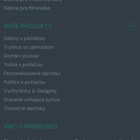
Debna pre fitnesáka
NAŠE PRODUKTY
Debny s páčidlom
Truhlice so zámočkom
Domáci pivovar
Tričká s potlačou
Personalizované darčeky
Pollitre s potlačou
Vychytávky & Gadgety
Drevené voňajúce kytice
Vianočné darčeky
VIAC O MANBOXEO