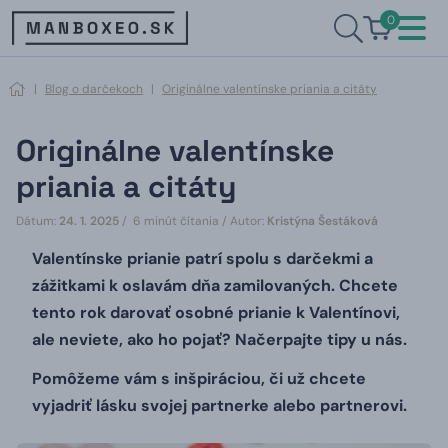
0
|
Blog o darčekoch
|
Originálne valentínske priania a citáty
Originálne valentínske
priania a citáty
Dátum:
24. 1. 2025
/ 6 minút čítania /
Autor:
Kristýna Šestáková
Valentínske prianie patrí spolu s darčekmi a
zážitkami k oslavám dňa zamilovaných.
Chcete
tento rok darovať osobné prianie k Valentínovi,
ale neviete, ako ho pojať?
Načerpajte tipy u nás.
Pomôžeme vám s inšpiráciou, či už chcete
vyjadriť lásku svojej partnerke alebo partnerovi.