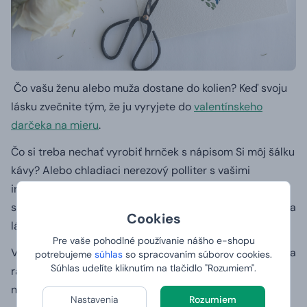
Čo vašu ženu alebo muža dostane do kolien?
Keď svoju
lásku zvečnite tým, že ju vyryjete do
valentínskeho
darčeka na mieru
.
Čo si treba nechať vyrobiť hrnček s nápisom Si môj šálku
kávy?
Alebo chladiaci nerezový polliter s vašimi
iniciálami a dátumom, kedy ste sa spoznali?
Alebo
skúste nádhernú karafu z brúseného skla s nápisom Moja
Cookies
láska k tebe je bezodná.
Pre vaše pohodlné používanie nášho e-shopu
Vašej fantázii sa medze nekladú.
Sme pre každú srandu a
potrebujeme
súhlas
so spracovaním súborov cookies.
Súhlas udelíte kliknutím na tlačidlo "Rozumiem".
radi vyrobíme
personalizovaný darček
s akýmkoľvek
nápisom budete chcieť.
Nastavenia
Rozumiem