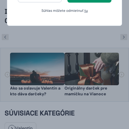
DARČEKY SO ZAMILOVANÝMI
Súhlas môžete odmietnuť
tu
ODKAZMI NA MIERU
Ako sa oslavuje Valentín a
Originálny darček pre
kto dáva darčeky?
mamičku na Vianoce
SÚVISIACE KATEGÓRIE
Valentín