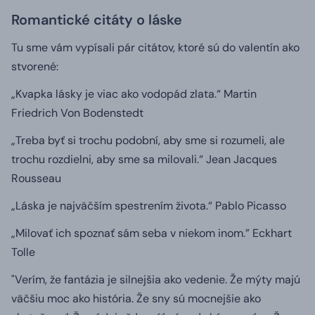
Romantické citáty o láske
Tu sme vám vypísali pár citátov, ktoré sú do valentín ako
stvorené:
„Kvapka lásky je viac ako vodopád zlata.“
Martin
Friedrich Von Bodenstedt
„Treba byť si trochu podobní, aby sme si rozumeli, ale
trochu rozdielni, aby sme sa milovali.“
Jean Jacques
Rousseau
„Láska je najväčším spestrením života.“
Pablo Picasso
„Milovať ich spoznať sám seba v niekom inom.”
Eckhart
Tolle
"Verím, že fantázia je silnejšia ako vedenie. Že mýty majú
väčšiu moc ako história. Že sny sú mocnejšie ako