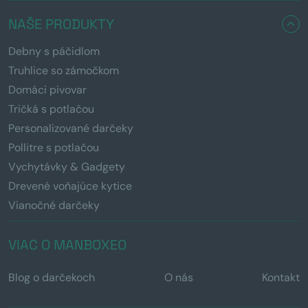
NAŠE PRODUKTY
Debny s páčidlom
Truhlice so zámočkom
Domáci pivovar
Tričká s potlačou
Personalizované darčeky
Pollitre s potlačou
Vychytávky & Gadgety
Drevené voňajúce kytice
Vianočné darčeky
VIAC O MANBOXEO
Blog o darčekoch
O nás
Kontakt