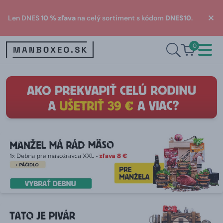
Len DNES
10 % zľava
na celý sortiment s kódom
DNES10
.
0