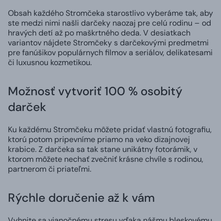
Obsah každého Stromčeka starostlivo vyberáme tak, aby
ste medzi nimi našli darčeky naozaj pre celú rodinu – od
hravých detí až po maškrtného deda. V desiatkach
variantov nájdete Stromčeky s darčekovými predmetmi
pre fanúšikov populárnych filmov a seriálov, delikatesami
či luxusnou kozmetikou.
Možnosť vytvoriť 100 % osobitý
darček
Ku každému Stromčeku môžete pridať vlastnú fotografiu,
ktorú potom pripevníme priamo na veko dizajnovej
krabice. Z darčeka sa tak stane unikátny fotorámik, v
ktorom môžete nechať zvečniť krásne chvíle s rodinou,
partnerom či priateľmi.
Rýchle doručenie až k vám
Vyhnite sa vianočnému stresu vďaka nášmu bleskovému