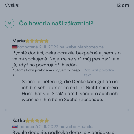
Výška:
12 cm
Čo hovoria naši zákazníci?
Maria
hodnotené 2. 11. 2022 na webe Manboxeo.de
Rychlé dodání, deka dorazila bezpečně a jsem s ní
velmi spokojená. Nejenže se s ní můj pes baví, ale i
já, když ho pozoruji při hledání.
Automaticky preložené s využitím Deepl
Zobraziť pôvodný
Ai
text
Schnelle Lieferung, die Decke kam gut an und
ich bin sehr zufrieden mit ihr. Nicht nur mein
Hund hat viel Spaß damit, sondern auch ich,
wenn ich ihm beim Suchen zuschaue.
Katka
hodnotené 2. 11. 2022 na webe Heureka
Rýchle dodanie, podložka dorazila v poriadku a