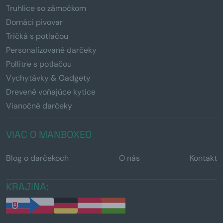
Truhlice so zámočkom
Domáci pivovar
Tričká s potlačou
Personalizované darčeky
Pollitre s potlačou
Vychytávky & Gadgety
Drevené voňajúce kytice
Vianočné darčeky
VIAC O MANBOXEO
Blog o darčekoch
O nás
Kontakt
KRAJINA: