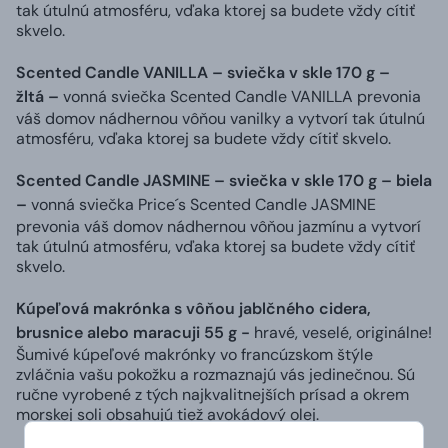
tak útulnú atmosféru, vďaka ktorej sa budete vždy cítiť
skvelo.
Scented Candle VANILLA – sviečka v skle 170 g –
žltá –
vonná sviečka Scented Candle VANILLA prevonia
váš domov nádhernou vôňou vanilky a vytvorí tak útulnú
atmosféru, vďaka ktorej sa budete vždy cítiť skvelo.
Scented Candle JASMINE – sviečka v skle 170 g – biela
–
vonná sviečka Price´s Scented Candle JASMINE
prevonia váš domov nádhernou vôňou jazmínu a vytvorí
tak útulnú atmosféru, vďaka ktorej sa budete vždy cítiť
skvelo.
Kúpeľová makrónka s vôňou jablčného cidera,
brusnice alebo maracuji 55 g -
hravé, veselé, originálne!
Šumivé kúpeľové
makrónky
vo francúzskom štýle
zvláčnia vašu pokožku a rozmaznajú vás jedinečnou. Sú
ručne vyrobené z tých najkvalitnejších prísad a okrem
morskej soli obsahujú tiež avokádový olej.