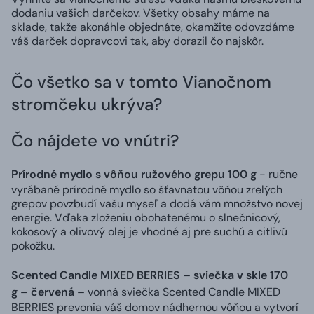
dodaniu vašich darčekov. Všetky obsahy máme na
sklade, takže akonáhle objednáte, okamžite odovzdáme
váš darček dopravcovi tak, aby dorazil čo najskôr.
Čo všetko sa v tomto Vianočnom
stromčeku ukrýva?
Čo nájdete vo vnútri?
Prírodné mydlo s vôňou ružového grepu 100 g
- ručne
vyrábané prírodné mydlo so šťavnatou vôňou zrelých
grepov povzbudí vašu myseľ a dodá vám množstvo novej
energie. Vďaka zloženiu obohatenému o slnečnicový,
kokosový a olivový olej je vhodné aj pre suchú a citlivú
pokožku.
Scented Candle MIXED BERRIES – sviečka v skle 170
g – červená –
vonná sviečka Scented Candle MIXED
BERRIES prevonia váš domov nádhernou vôňou a vytvorí