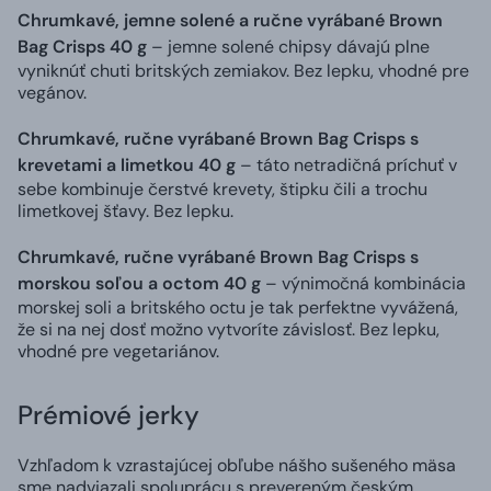
Chrumkavé, jemne solené a ručne vyrábané Brown
Bag Crisps 40 g
– jemne solené chipsy dávajú plne
vyniknúť chuti britských zemiakov. Bez lepku, vhodné pre
vegánov.
Chrumkavé, ručne vyrábané Brown Bag Crisps s
krevetami a limetkou 40 g
– táto netradičná príchuť v
sebe kombinuje čerstvé krevety, štipku čili a trochu
limetkovej šťavy. Bez lepku.
Chrumkavé, ručne vyrábané Brown Bag Crisps s
morskou soľou a octom 40 g
– výnimočná kombinácia
morskej soli a britského octu je tak perfektne vyvážená,
že si na nej dosť možno vytvoríte závislosť. Bez lepku,
vhodné pre vegetariánov.
Prémiové jerky
Vzhľadom k vzrastajúcej obľube nášho sušeného mäsa
sme nadviazali spoluprácu s prevereným českým