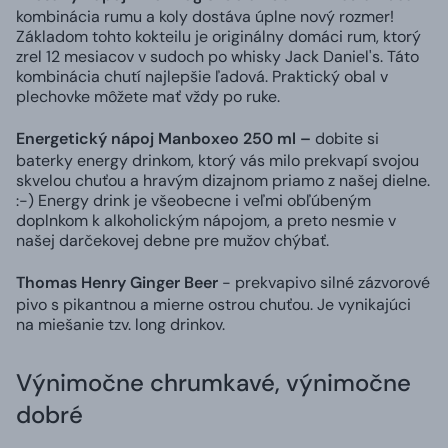
kombinácia rumu a koly dostáva úplne nový rozmer!
Základom tohto kokteilu je originálny domáci rum, ktorý
zrel 12 mesiacov v sudoch po whisky Jack Daniel's. Táto
kombinácia chutí najlepšie ľadová. Praktický obal v
plechovke môžete mať vždy po ruke.
Energetický nápoj Manboxeo 250 ml –
dobite si
baterky energy drinkom, ktorý vás milo prekvapí svojou
skvelou chuťou a hravým dizajnom priamo z našej dielne.
:-) Energy drink je všeobecne i veľmi obľúbeným
doplnkom k alkoholickým nápojom, a preto nesmie v
našej darčekovej debne pre mužov chýbať.
Thomas Henry Ginger Beer
- prekvapivo silné zázvorové
pivo s pikantnou a mierne ostrou chuťou. Je vynikajúci
na miešanie tzv. long drinkov.
Výnimočne chrumkavé, výnimočne
dobré