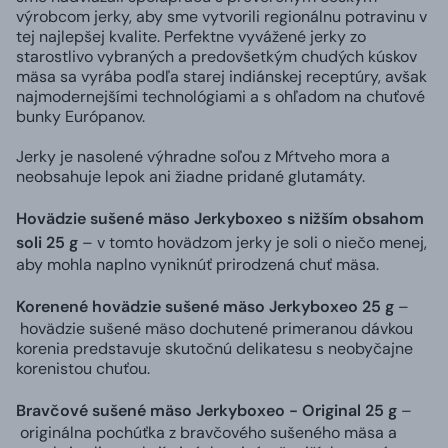
výrobcom jerky, aby sme vytvorili regionálnu potravinu v
tej najlepšej kvalite. Perfektne vyvážené jerky zo
starostlivo vybraných a predovšetkým chudých kúskov
mäsa sa vyrába podľa starej indiánskej receptúry, avšak
najmodernejšími technológiami a s ohľadom na chuťové
bunky Európanov.
Jerky je nasolené výhradne soľou z Mŕtveho mora a
neobsahuje lepok ani žiadne pridané glutamáty.
Hovädzie sušené mäso Jerkyboxeo s nižším obsahom
soli 25 g
– v tomto hovädzom jerky je soli o niečo menej,
aby mohla naplno vyniknúť prirodzená chuť mäsa.
Korenené hovädzie sušené mäso Jerkyboxeo 25 g
–
hovädzie sušené mäso dochutené primeranou dávkou
korenia predstavuje skutočnú delikatesu s neobyčajne
korenistou chuťou.
Bravčové sušené mäso Jerkyboxeo - Original 25 g
–
originálna pochúťka z bravčového sušeného mäsa a