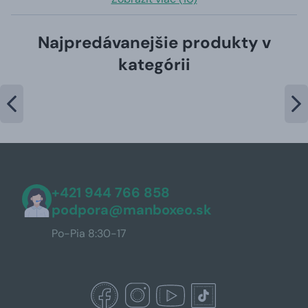
Najpredávanejšie produkty v
kategórii
+421 944 766 858
podpora@manboxeo.sk
Po-Pia 8:30-17