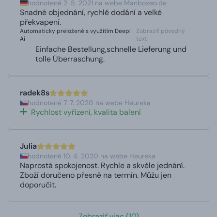
hodnotené 2. 5. 2021 na webe Manboxeo.de
Snadné objednání, rychlé dodání a velké
překvapení.
Automaticky preložené s využitím Deepl
Zobraziť pôvodný
Ai
text
Einfache Bestellung,schnelle Lieferung und
tolle Überraschung.
radek8s
hodnotené 7. 7. 2020 na webe Heureka
Rychlost vyřízení, kvalita balení
Julia
hodnotené 10. 4. 2020 na webe Heureka
Naprostá spokojenost. Rychle a skvěle jednání.
Zboží doručeno přesně na termín. Můžu jen
doporučit.
Zobraziť viac (10)