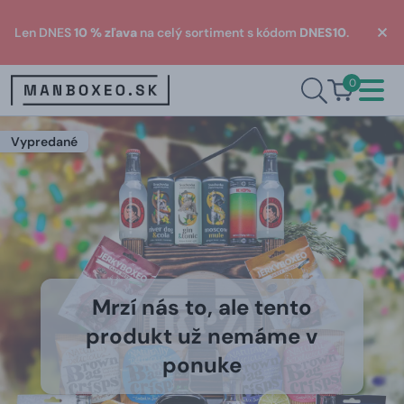
Len DNES
10 % zľava
na celý sortiment s kódom
DNES10
.
0
Vypredané
Mrzí nás to, ale tento
produkt už nemáme v
ponuke