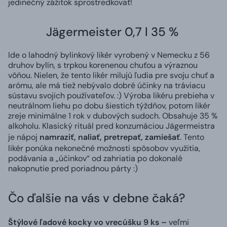
jedinečný zážitok sprostredkovať!
Jägermeister 0,7 l 35 %
Ide o lahodný bylinkový likér vyrobený v Nemecku z 56
druhov bylín, s trpkou korenenou chuťou a výraznou
vôňou. Nielen, že tento likér milujú ľudia pre svoju chuť a
arómu, ale má tiež nebývalo dobré účinky na tráviacu
sústavu svojich používateľov. :) Výroba likéru prebieha v
neutrálnom liehu po dobu šiestich týždňov, potom likér
zreje minimálne 1 rok v dubových sudoch. Obsahuje 35 %
alkoholu. Klasický rituál pred konzumáciou Jägermeistra
je nápoj
namraziť, naliať, pretrepať, zamiešať
. Tento
likér ponúka nekonečné možnosti spôsobov využitia,
podávania a „účinkov“ od zahriatia po dokonalé
nakopnutie pred poriadnou párty :)
Čo ďalšie na vás v debne čaká?
Štýlové ľadové kocky vo vrecúšku 9 ks –
veľmi