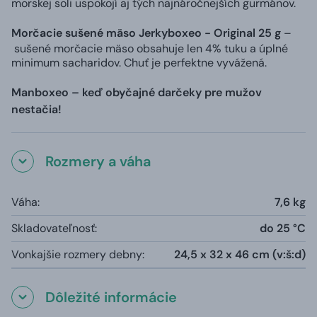
morskej soli uspokojí aj tých najnáročnejších gurmánov.
Morčacie sušené mäso Jerkyboxeo - Original 25 g
–
sušené morčacie mäso obsahuje len 4% tuku a úplné
minimum sacharidov. Chuť je perfektne vyvážená.
Man
boxeo – keď obyčajné darčeky pre mužov
nestačia!
Rozmery a váha
Váha:
7,6 kg
Skladovateľnosť:
do 25 °C
Vonkajšie rozmery debny:
24,5 x 32 x 46 cm (v:š:d)
Dôležité informácie