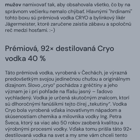
mužov
namixovať tak, aby obsahovala všetko, čo by na
správnom večierku nemalo chýbať. Hlavnými "hrdinami"
tohto boxu sú prémiová vodka CRYO a bylinkový likér
Jägermeister, ktoré zaručene zaistia zábavu a spoločnú
reč medzi hosťami. :-)
Prémiová, 92× destilovaná Cryo
vodka 40 %
Táto prémiová vodka, vyrobená v Čechách, je výrazná
predovšetkým svojou jedinečnou chuťou a originálnym
dizajnom. Slovo „cryo“ pochádza z gréčtiny a jeho
význam je i pri pohľade na fľašu jasný – ľadovo
vychladený. Vodka je určená skutočným znalcom, ktorí
sú dlhoročnými fanúšikmi tejto čírej „tekutiny“. Vodka
Cryo bola vyrobená vďaka inovatívnym nápadom a
skúsenostiam chemika a milovníka vodky Ing. Petra
Šveca, ktorý sa viac ako 50 rokov zaoberá kvalitou a
výrobnými procesmi vodky. Vďaka tomu prišla táto 92×
destilovaná vodka na svet a my sme vám chceli tento