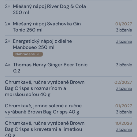
2×
Miešaný nápoj River Dog & Cola
250 ml
2×
Miešaný nápoj Svachovka Gin
01/2027
Tonic 250 ml
Zloženie
2×
Energetický nápoj z dielne
Zloženie
Manboxeo 250 ml
Nahradené
4×
Thomas Henry Ginger Beer Tonic
Zloženie
0,2 l
Chrumkavé, ručne vyrábané Brown
02/2027
Bag Crisps s rozmarínom a
Zloženie
morskou soľou 40 g
Chrumkavé, jemne solené a ručne
01/2027
vyrábané Brown Bag Crisps 40 g
Zloženie
Chrumkavé, ručne vyrábané Brown
10/2026
Bag Crisps s krevetami a limetkou
Zloženie
40 g