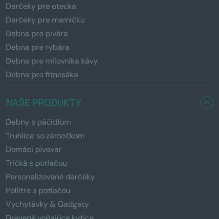
Darčeky pre otecka
Darčeky pre mamičku
Debna pre pivára
Debna pre rybára
Debna pre milovníka kávy
Debna pre fitnesáka
NAŠE PRODUKTY
Debny s páčidlom
Truhlice so zámočkom
Domáci pivovar
Tričká s potlačou
Personalizované darčeky
Pollitre s potlačou
Vychytávky & Gadgety
Drevené voňajúce kytice