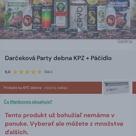
Galéria
Darčeková Party debna KPZ + Páčidlo
5,0
(14×)
Pridajte ku KPZ debne
vlastný odkaz
Čo Manboxeo obsahuje?
Tento produkt už bohužiaľ nemáme v
ponuke. Vyberať ale môžete z množstva
ďalších.