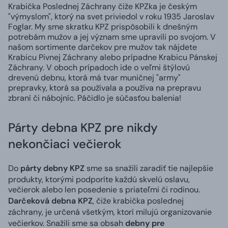
Krabička Poslednej Záchrany čiže KPZka je českým
"výmyslom", ktorý na svet priviedol v roku 1935 Jaroslav
Foglar. My sme skratku KPZ prispôsobili k dnešným
potrebám mužov a jej význam sme upravili po svojom. V
našom sortimente darčekov pre mužov tak nájdete
Krabicu Pivnej Záchrany alebo prípadne Krabicu Pánskej
Záchrany. V oboch prípadoch ide o veľmi štýlovú
drevenú debnu, ktorá má tvar muničnej "army"
prepravky, ktorá sa používala a používa na prepravu
zbraní či nábojníc. Páčidlo je súčasťou balenia!
Párty debna KPZ pre nikdy
nekončiaci večierok
Do
párty debny KPZ
sme sa snažili zaradiť tie najlepšie
produkty, ktorými podporíte každú skvelú oslavu,
večierok alebo len posedenie s priateľmi či rodinou.
Darčeková debna KPZ
, čiže krabička poslednej
záchrany, je určená všetkým, ktorí milujú organizovanie
večierkov. Snažili sme sa obsah
debny pre