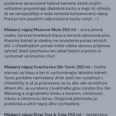
podarene spracované ľadové kamene, ktoré svojím
vzhľadom pripomínajú dlažobné kocky a majú tú výhodu,
že sa nerozpúšťajú a teda neriedia konzumovaný nápoj.
Pred prvým použitím odporúčame kocky umyť. ;-)
Miešaný nápoj Moscow Mule 250 ml
- extra jemná
vodka, čerstvá limetková šťava a čerstvé zázvorové pivo.
Klasický koktail je ideálny na osvieženie počas letných
dní, v chladnejšom počasí môže vďaka zázvoru príjemne
zahriať. Stačí plechovku len zaliať ľadom a potom si
vychutnať výnimočnú chuť.
Miešaný nápoj Svachovka Gin Tonic 250 ml -
hoďte
starosti za hlavu a len si vychutnávajte lahodný kokteil.
Tento parádne namiešaný drink stačí len vytiahnuť z
chladničky a už je pripravený na to, aby vás osviežil po
dlhom dni. Je vyrobený z kvalitného ginu London Dry Gin
Waxwing a originálneho toniku s korením, citrónovou
trávou a citrónovou kôrou. Dizajnová plechovka je
praktická a udrží nápoj dlho vychladený.
Miešaný nápoj River Dog & Cola 250 ml
- nestarnúca