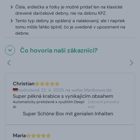
Čísla, srdiečka a fotky je možné pridať len na klasické
drevené darčekové debny, nie na debnu KPZ.
Tento typ debny je opálený a nalakovaný, ale i napriek
tomu môže ľahko špiniť, čo je uvedené v upozornení na
debne.
Čo hovoria naši zákazníci?
Christian
hodnotené 22. 4. 2025 na webe Manboxeo.de
Super pěkná krabice s vynikajícím obsahem
Automaticky preložené s využitím Deepl
Zobraziť pôvodný
Ai
text
Super Schöne Box mit genialen Inhalten
Maria