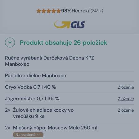
98%
Heureka
(2431×)
Produkt obsahuje 26 položiek
Ručne vyrábaná Darčeková Debna KPZ
Manboxeo
Páčidlo z dielne Manboxeo
Cryo Vodka 0,7 l 40 %
Zloženie
Jägermeister 0,7 l 35 %
Zloženie
2×
Žulové chladiace kocky vo
Zloženie
vrecúšku 9 ks
2×
Miešaný nápoj Moscow Mule 250 ml
Nahradené