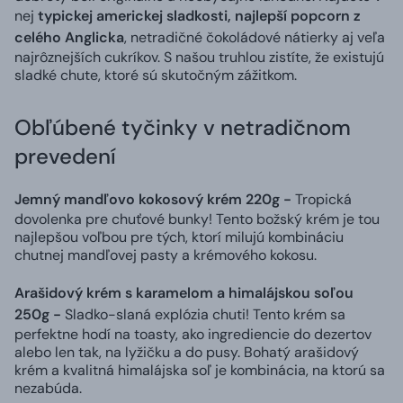
nej
typickej americkej sladkosti, najlepší popcorn z
celého Anglicka
, netradičné čokoládové nátierky aj veľa
najrôznejších cukríkov. S našou truhlou zistíte, že existujú
sladké chute, ktoré sú skutočným zážitkom.
Obľúbené tyčinky v netradičnom
prevedení
Jemný mandľovo kokosový krém 220g -
Tropická
dovolenka pre chuťové bunky! Tento božský krém je tou
najlepšou voľbou pre tých, ktorí milujú kombináciu
chutnej mandľovej pasty a krémového kokosu.
Arašidový krém s karamelom a himalájskou soľou
250g -
Sladko-slaná explózia chuti! Tento krém sa
perfektne hodí na toasty, ako ingrediencie do dezertov
alebo len tak, na lyžičku a do pusy. Bohatý arašidový
krém a kvalitná himalájska soľ je kombinácia, na ktorú sa
nezabúda.