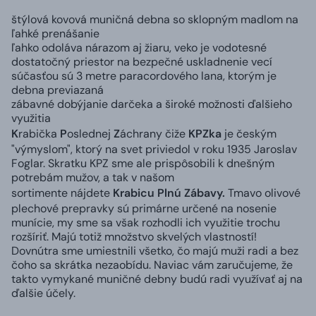
štýlová kovová muničná debna so sklopným madlom na
ľahké prenášanie
ľahko odoláva nárazom aj žiaru, veko je vodotesné
dostatočný priestor na bezpečné uskladnenie vecí
súčasťou sú 3 metre paracordového lana, ktorým je
debna previazaná
zábavné dobýjanie darčeka a široké možnosti ďalšieho
využitia
K
rabička
P
oslednej
Z
áchrany čiže
KPZka
je českým
"výmyslom", ktorý na svet priviedol v roku 1935 Jaroslav
Foglar. Skratku KPZ sme ale prispôsobili k dnešným
potrebám mužov, a tak v našom
sortimente nájdete
Krabicu Plnú Zábavy.
Tmavo olivové
plechové prepravky sú primárne určené na nosenie
munície, my sme sa však rozhodli ich využitie trochu
rozšíriť. Majú totiž množstvo skvelých vlastností!
Dovnútra sme umiestnili všetko, čo majú muži radi a bez
čoho sa skrátka nezaobídu. Naviac vám zaručujeme, že
takto vymykané muničné debny budú radi využívať aj na
ďalšie účely.