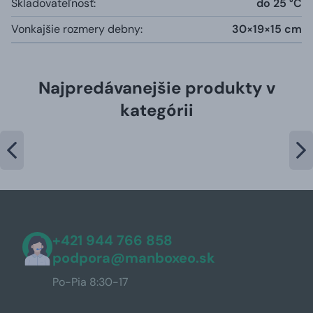
Skladovateľnosť:
do 25 °C
Vonkajšie rozmery debny:
30×19×15 cm
Najpredávanejšie produkty v
kategórii
+421 944 766 858
podpora@manboxeo.sk
Po-Pia 8:30-17