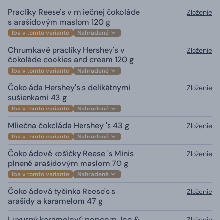
Praclíky Reese's v mliečnej čokoláde
Zloženie
s arašidovým maslom 120 g
Iba v tomto variante
Nahradené
Chrumkavé praclíky Hershey's v
Zloženie
čokoláde cookies and cream 120 g
Iba v tomto variante
Nahradené
Čokoláda Hershey's s delikátnymi
Zloženie
sušienkami 43 g
Iba v tomto variante
Nahradené
Mliečna čokoláda Hershey 's 43 g
Zloženie
Iba v tomto variante
Nahradené
Čokoládové košíčky Reese 's Minis
Zloženie
plnené arašidovým maslom 70 g
Iba v tomto variante
Nahradené
Čokoládová tyčinka Reese's s
Zloženie
arašidy a karamelom 47 g
Luxusný karamelový popcorn Joe &
Zloženie