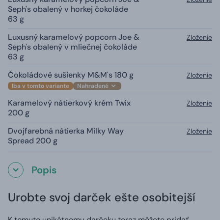
Seph's obalený v horkej čokoláde
63 g
Luxusný karamelový popcorn Joe &
Zloženie
Seph's obalený v mliečnej čokoláde
63 g
Čokoládové sušienky M&M's 180 g
Zloženie
Iba v tomto variante
Nahradené
Karamelový nátierkový krém Twix
Zloženie
200 g
Dvojfarebná nátierka Milky Way
Zloženie
Spread 200 g
Popis
Urobte svoj darček ešte osobitejší
K tomuto unikátnemu darčeku teraz môžete pridať