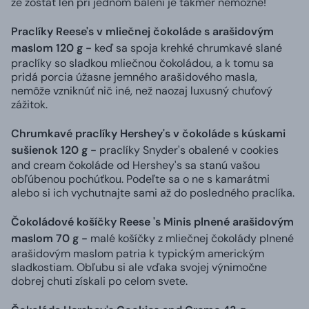
že zostať len pri jednom balení je takmer nemožné!
Praclíky Reese's v mliečnej čokoláde s arašidovým
maslom 120 g -
keď sa spoja krehké chrumkavé slané
praclíky so sladkou mliečnou čokoládou, a k tomu sa
pridá porcia úžasne jemného arašidového masla,
nemôže vzniknúť nič iné, než naozaj luxusný chuťový
zážitok.
Chrumkavé praclíky Hershey's v čokoláde s kúskami
sušienok 120 g -
praclíky Snyder's obalené v cookies
and cream čokoláde od Hershey's sa stanú vašou
obľúbenou pochúťkou. Podeľte sa o ne s kamarátmi
alebo si ich vychutnajte sami až do posledného praclíka.
Čokoládové košíčky Reese 's Minis plnené arašidovým
maslom 70 g -
malé košíčky z mliečnej čokolády plnené
arašidovým maslom patria k typickým americkým
sladkostiam. Obľubu si ale vďaka svojej výnimočne
dobrej chuti získali po celom svete.