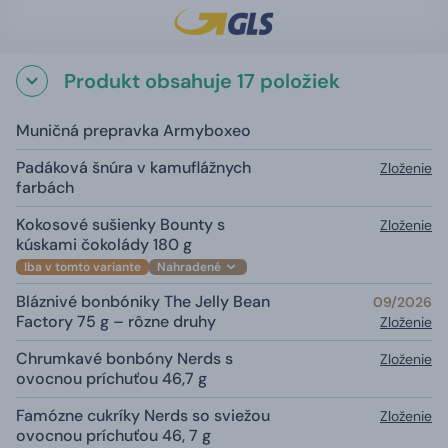
Produkt obsahuje 17 položiek
Muničná prepravka Armyboxeo
Padáková šnúra v kamuflážnych
Zloženie
farbách
Kokosové sušienky Bounty s
Zloženie
kúskami čokolády 180 g
Iba v tomto variante
Nahradené
Bláznivé bonbóniky The Jelly Bean
09/2026
Factory 75 g – rôzne druhy
Zloženie
Chrumkavé bonbóny Nerds s
Zloženie
ovocnou príchuťou 46,7 g
Famózne cukríky Nerds so sviežou
Zloženie
ovocnou príchuťou 46, 7 g