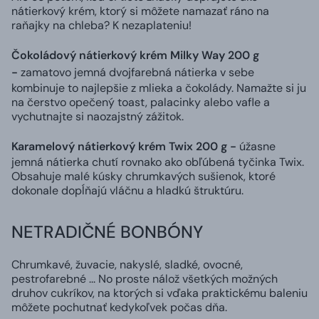
nátierkový krém, ktorý si môžete namazať ráno na
raňajky na chleba? K nezaplateniu!
Čokoládový nátierkový krém Milky Way 200 g
-
zamatovo jemná dvojfarebná nátierka v sebe
kombinuje to najlepšie z mlieka a čokolády. Namažte si ju
na čerstvo opečený toast, palacinky alebo vafle a
vychutnajte si naozajstný zážitok.
Karamelový nátierkový krém Twix 200 g -
úžasne
jemná nátierka chutí rovnako ako obľúbená tyčinka Twix.
Obsahuje malé kúsky chrumkavých sušienok, ktoré
dokonale dopĺňajú vláčnu a hladkú štruktúru.
NETRADIČNÉ BONBÓNY
Chrumkavé, žuvacie, nakyslé, sladké, ovocné,
pestrofarebné ... No proste nálož všetkých možných
druhov cukríkov, na ktorých si vďaka praktickému baleniu
môžete pochutnať kedykoľvek počas dňa.