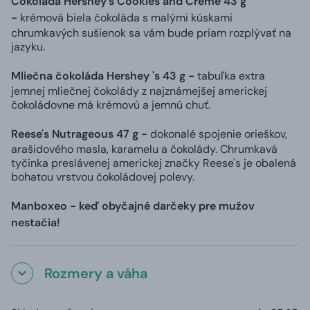
Čokoláda Hershey's Cookies and Creme 43 g
-
krémová biela čokoláda s malými kúskami
chrumkavých sušienok sa vám bude priam rozplývať na
jazyku.
Mliečna čokoláda Hershey 's 43 g -
tabuľka extra
jemnej mliečnej čokolády z najznámejšej americkej
čokoládovne má krémovú a jemnú chuť.
Reese's Nutrageous 47 g -
dokonalé spojenie orieškov,
arašidového masla, karamelu a čokolády. Chrumkavá
tyčinka preslávenej americkej značky Reese's je obalená
bohatou vrstvou čokoládovej polevy.
Manboxeo - keď obyčajné darčeky pre mužov
nestačia!
Rozmery a váha