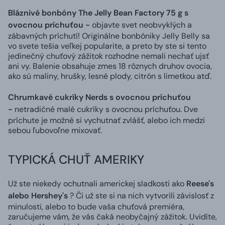
Bláznivé bonbóny The Jelly Bean Factory 75 g s
ovocnou príchuťou -
objavte svet neobvyklých a
zábavných príchutí! Originálne bonbóniky Jelly Belly sa
vo svete tešia veľkej popularite, a preto by ste si tento
jedinečný chuťový zážitok rozhodne nemali nechať ujsť
ani vy. Balenie obsahuje zmes 18 rôznych druhov ovocia,
ako sú maliny, hrušky, lesné plody, citrón s limetkou atď.
Chrumkavé cukríky Nerds s ovocnou príchuťou
-
netradičné malé cukríky s ovocnou príchuťou. Dve
príchute je možné si vychutnať zvlášť, alebo ich medzi
sebou ľubovoľne mixovať.
TYPICKÁ CHUŤ AMERIKY
Už ste niekedy ochutnali americkej sladkosti ako
Reese's
alebo Hershey's
? Či už ste si na nich vytvorili závislosť z
minulosti, alebo to bude vaša chuťová premiéra,
zaručujeme vám, že vás čaká neobyčajný zážitok. Uvidíte,