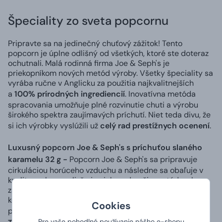
Špeciality zo sveta popcornu
Pripravte sa na jedinečný chuťový zážitok! Tento
popcorn je úplne odlišný od všetkých, ktoré ste doteraz
ochutnali. Malá rodinná firma Joe & Seph's je
priekopníkom nových metód výroby. Všetky špeciality sa
vyrába ručne v Anglicku za použitia najkvalitnejších
a
100% prírodných ingrediencií
. Inovatívna metóda
spracovania umožňuje plné rozvinutie chuti a výrobu
širokého spektra zaujímavých príchutí. Niet teda divu, že
si ich výrobky vyslúžili už
celý rad prestížnych ocenení
.
Luxusný popcorn Joe & Seph's s príchuťou slaného
karamelu 32 g -
Popcorn Joe & Seph's sa pripravuje
cirkuláciou horúceho vzduchu a následne sa obaľuje v
kvalitnom karameli, čo je nielen zdravšia metóda, ale
zaručuje tiež lepšiu štruktúru a výnimočnú chuť. Úžasná
kombinácia čerstvého masla, morskej soli a karamelu si
Cookies
právom vyslúžila
dve zlaté hviezdy na súťaži Great
Pre vaše pohodlné používanie nášho e-shopu