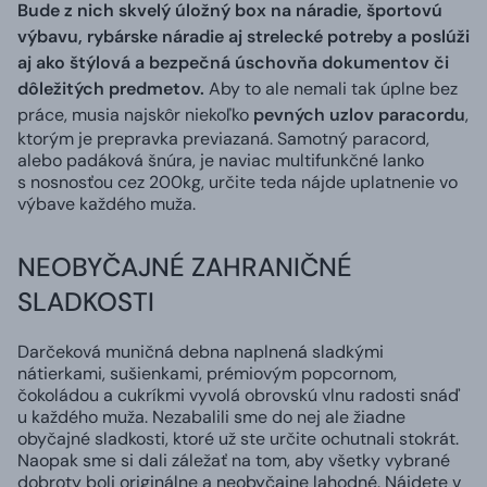
Bude z nich skvelý úložný box na náradie, športovú
výbavu, rybárske náradie aj strelecké potreby a poslúži
aj ako štýlová a bezpečná úschovňa dokumentov či
dôležitých predmetov.
Aby to ale nemali tak úplne bez
práce, musia najskôr niekoľko
pevných uzlov paracordu
,
ktorým je prepravka previazaná. Samotný paracord,
alebo padáková šnúra, je naviac multifunkčné lanko
s nosnosťou cez 200kg, určite teda nájde uplatnenie vo
výbave každého muža.
NEOBYČAJNÉ ZAHRANIČNÉ
SLADKOSTI
Darčeková muničná debna naplnená sladkými
nátierkami, sušienkami, prémiovým popcornom,
čokoládou a cukríkmi vyvolá obrovskú vlnu radosti snáď
u každého muža. Nezabalili sme do nej ale žiadne
obyčajné sladkosti, ktoré už ste určite ochutnali stokrát.
Naopak sme si dali záležať na tom, aby všetky vybrané
dobroty boli originálne a neobyčajne lahodné. Nájdete v