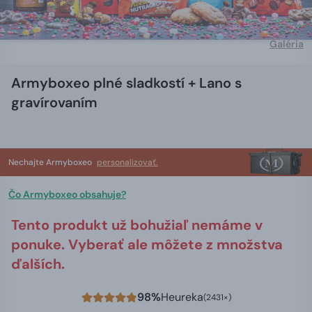
Galéria
Armyboxeo plné sladkostí + Lano s
gravírovaním
Nechajte Armyboxeo
personalizovať.
Čo Armyboxeo obsahuje?
Tento produkt už bohužiaľ nemáme v
ponuke. Vyberať ale môžete z množstva
ďalších.
98%
Heureka
(2431×)