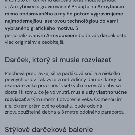
aj Armyboxeo s gravírovaním!
Pridajte na Armyboxeo
meno obdarovaného a my ho potom vygravírujeme
najmodernejšou laserovou technológiou do vami
vybraného grafického motívu.
S
personalizovaným
Armyboxeom
bude váš darček ešte
viac originálny a osobitejší.
Darček, ktorý si musia rozviazať
Plechová prepravka, silná padáková šnúra a niekoľko
pevných uzlov. Tak vyzerá netradičný darček, ktorý si
okamžite získa pozornosť všetkých mužov. Ale aby sa
dostali k tomu, čo je vo vnútri, musia
uzly vlastnoručne
rozviazať
a tým umožniť otvorenie veka. Odmenou im
ale, okrem prémiového obsahu, bude odolná
znovupoužiteľná debna a 3 metre odolného paracordu.
Štýlové darčekové balenie