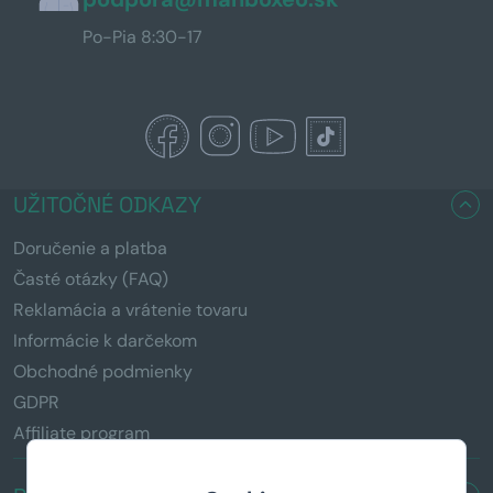
Po-Pia 8:30-17
UŽITOČNÉ ODKAZY
Doručenie a platba
Časté otázky (FAQ)
Reklamácia a vrátenie tovaru
Informácie k darčekom
Obchodné podmienky
GDPR
Affiliate program