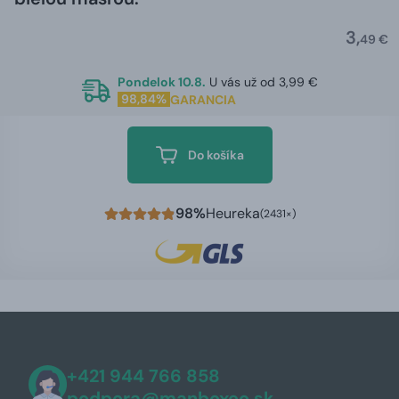
3,
49 €
Pondelok 10.8.
U vás už od 3,99 €
98,84%
GARANCIA
Do košíka
98%
Heureka
(2431×)
+421 944 766 858
podpora@manboxeo.sk