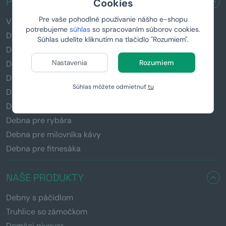
PRE KOHO HĽADÁTE DARČEK?
Cookies
Pre vaše pohodlné používanie nášho e-shopu
Všetky darčeky
potrebujeme
súhlas
so spracovaním súborov cookies.
Darčeky pre mužov
Súhlas udelíte kliknutím na tlačidlo "Rozumiem".
Darčeky pre ženy
Nastavenia
Rozumiem
Darčeky pre deti
Darčeky pre otecka
Súhlas môžete odmietnuť
tu
Darčeky pre mamičku
Debna pre pivára
Debna pre rybára
Debna pre milovníka kávy
Debna pre fitnesáka
NAŠE PRODUKTY
Debny s páčidlom
Truhlice so zámočkom
Domáci pivovar