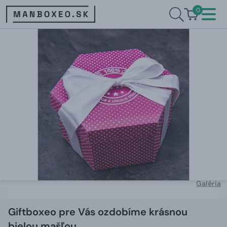
0
Galéria
Giftboxeo pre Vás ozdobíme krásnou
bielou mašľou.