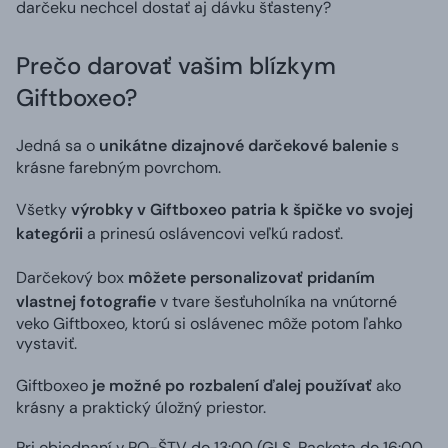
darčeku nechcel dostať aj dávku šťasteny?
Prečo darovať vašim blízkym
Giftboxeo?
Jedná sa o
unikátne dizajnové darčekové balenie
s
krásne farebným povrchom.
Všetky
výrobky v Giftboxeo patria k špičke vo svojej
kategórii
a prinesú oslávencovi veľkú radosť.
Darčekový box
môžete personalizovať pridaním
vlastnej fotografie
v tvare šesťuholníka na vnútorné
veko Giftboxeo, ktorú si oslávenec môže potom ľahko
vystaviť.
Giftboxeo
je možné po rozbalení ďalej používať
ako
krásny a praktický úložný priestor.
Pri objednaní v PO-ŠTV do 13:00 (GLS, Packeta do 16:00