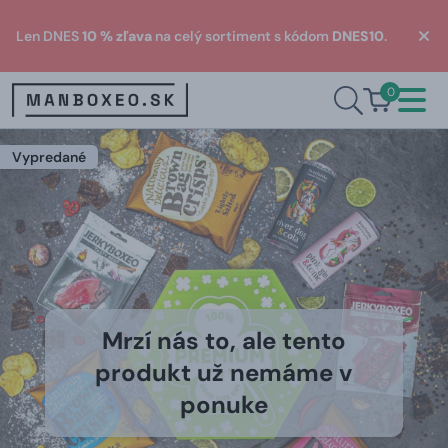
Len DNES
10 % zľava
na celý sortiment s kódom
DNES10
.
0
Vypredané
Mrzí nás to, ale tento
produkt už nemáme v
ponuke