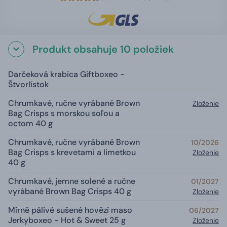
Produkt obsahuje 10 položiek
Darčeková krabica Giftboxeo -
Štvorlístok
Chrumkavé, ručne vyrábané Brown
Zloženie
Bag Crisps s morskou soľou a
octom 40 g
Chrumkavé, ručne vyrábané Brown
10/2026
Bag Crisps s krevetami a limetkou
Zloženie
40 g
Chrumkavé, jemne solené a ručne
01/2027
vyrábané Brown Bag Crisps 40 g
Zloženie
Mírně pálivé sušené hovězí maso
06/2027
Jerkyboxeo - Hot & Sweet 25 g
Zloženie