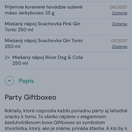
Príjemne korenené hovädzie sušené
08/2027
mäso Jerkyboxeo 25 g
Zloženie
Miešaný nápoj Svachovka Pink Gin
Zloženie
Tonic 250 ml
Miešaný nápoj Svachovka Gin Tonic
01/2027
250 ml
Zloženie
2×
Miešaný nápoj River Dog & Cola
250 ml
Popis
Party Giftboxeo
Koktaily, ktoré rozprúdia každú poriadnu párty aj lahodné
snacky k tomu. To všetko nájdete v elegantnom
šesťuholníkovom boxe Giftboxeo so symbolom
štvorlístka, ktorý, ako je známe, prináša šťastie. A kto by k