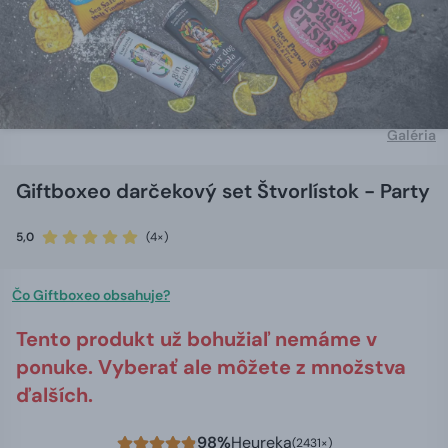
Galéria
Giftboxeo darčekový set Štvorlístok - Party
5,0
(4×)
Čo Giftboxeo obsahuje?
Tento produkt už bohužiaľ nemáme v
ponuke. Vyberať ale môžete z množstva
ďalších.
98%
Heureka
(2431×)