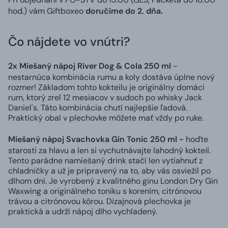
hod.) vám Giftboxeo
doručíme do 2. dňa.
Čo nájdete vo vnútri?
2x Miešaný nápoj River Dog & Cola 250 ml
-
nestarnúca kombinácia rumu a koly dostáva úplne nový
rozmer! Základom tohto kokteilu je originálny domáci
rum, ktorý zrel 12 mesiacov v sudoch po whisky Jack
Daniel's. Táto kombinácia chutí najlepšie ľadová.
Praktický obal v plechovke môžete mať vždy po ruke.
Miešaný nápoj Svachovka Gin Tonic 250 ml -
hoďte
starosti za hlavu a len si vychutnávajte lahodný kokteil.
Tento parádne namiešaný drink stačí len vytiahnuť z
chladničky a už je pripravený na to, aby vás osviežil po
dlhom dni. Je vyrobený z kvalitného ginu London Dry Gin
Waxwing a originálneho toniku s korením, citrónovou
trávou a citrónovou kôrou. Dizajnová plechovka je
praktická a udrží nápoj dlho vychladený.