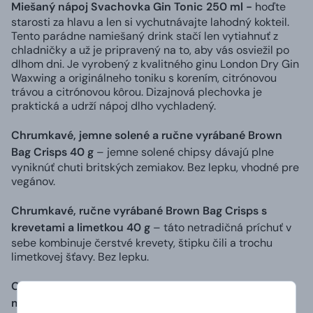
Miešaný nápoj Svachovka Gin Tonic 250 ml -
hoďte
starosti za hlavu a len si vychutnávajte lahodný kokteil.
Tento parádne namiešaný drink stačí len vytiahnuť z
chladničky a už je pripravený na to, aby vás osviežil po
dlhom dni. Je vyrobený z kvalitného ginu London Dry Gin
Waxwing a originálneho toniku s korením, citrónovou
trávou a citrónovou kôrou. Dizajnová plechovka je
praktická a udrží nápoj dlho vychladený.
Chrumkavé, jemne solené a ručne vyrábané Brown
Bag Crisps 40 g
– jemne solené chipsy dávajú plne
vyniknúť chuti britských zemiakov. Bez lepku, vhodné pre
vegánov.
Chrumkavé, ručne vyrábané Brown Bag Crisps s
krevetami a limetkou 40 g
– táto netradičná príchuť v
sebe kombinuje čerstvé krevety, štipku čili a trochu
limetkovej šťavy. Bez lepku.
Chrumkavé, ručne vyrábané Brown Bag Crisps s
morskou soľou a octom 40 g
– výnimočná kombinácia