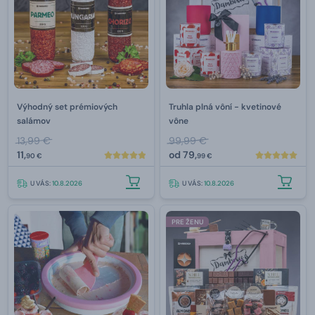
Výhodný set prémiových
Truhla plná vôní - kvetinové
salámov
vône
13,99 €
99,99 €
11,
od
79,
90 €
99 €
U VÁS:
10.8.2026
U VÁS:
10.8.2026
PRE ŽENU