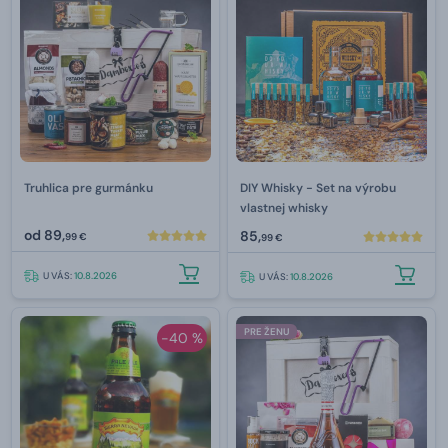
Truhlica pre gurmánku
DIY Whisky - Set na výrobu
vlastnej whisky
od
89,
85,
99 €
99 €
U VÁS:
10.8.2026
U VÁS:
10.8.2026
PRE ŽENU
-40 %