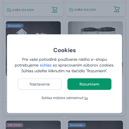
U VÁS:
10.8.2026
U VÁS:
10.8.2026
Bestseller
Cookies
Pre vaše pohodlné používanie nášho e-shopu
potrebujeme
súhlas
so spracovaním súborov cookies.
Súhlas udelíte kliknutím na tlačidlo "Rozumiem".
Nastavenia
Rozumiem
DIY Gin - Set na výrobu
Praktický dávkovač cereálií
vlastného ginu
35,
85,
Súhlas môžete odmietnuť
tu
99 €
99 €
U VÁS:
10.8.2026
U VÁS:
10.8.2026
PRE ŽENU
Bestseller