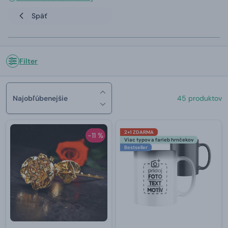
Späť
Filter
Najobľúbenejšie
45 produktov
2+1 ZDARMA
-11 %
Viac typov a farieb hrnčekov
Bestseller