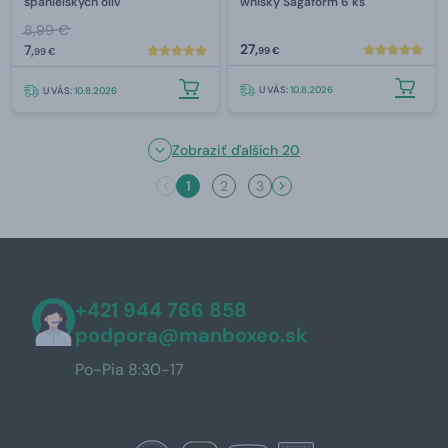
španielskych olív
whisky Sagaform 6 ks
8,99 €
27,
7,
99 €
99 €
U VÁS:
10.8.2026
U VÁS:
10.8.2026
Zobraziť ďalších 20
1
2
3
+421 944 766 858
podpora@manboxeo.sk
Po-Pia 8:30-17