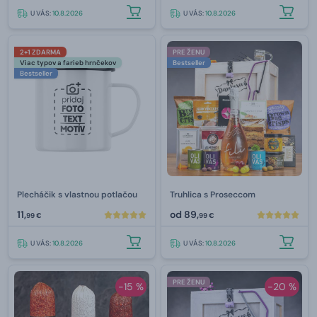
U VÁS:
10.8.2026
U VÁS:
10.8.2026
2+1 ZDARMA
PRE ŽENU
Viac typov a farieb hrnčekov
Bestseller
Bestseller
Plecháčik s vlastnou potlačou
Truhlica s Proseccom
11,
od
89,
99 €
99 €
U VÁS:
10.8.2026
U VÁS:
10.8.2026
PRE ŽENU
-15 %
-20 %