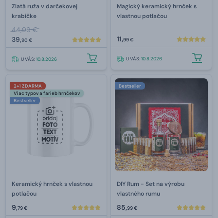
Zlatá ruža v darčekovej
Magický keramický hrnček s
krabičke
vlastnou potlačou
44,99 €
11,
39,
99 €
90 €
U VÁS:
10.8.2026
U VÁS:
10.8.2026
2+1 ZDARMA
Bestseller
Viac typov a farieb hrnčekov
Bestseller
Keramický hrnček s vlastnou
DIY Rum - Set na výrobu
potlačou
vlastného rumu
9,
85,
79 €
99 €