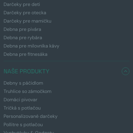
Darčeky pre deti
Darčeky pre otecka
Darčeky pre mamičku
Debna pre pivára
Debna pre rybára
Debna pre milovníka kávy
Debna pre fitnesáka
NAŠE PRODUKTY
Debny s páčidlom
Truhlice so zámočkom
Domáci pivovar
Tričká s potlačou
Personalizované darčeky
Pollitre s potlačou
Vychytávky & Gadgety