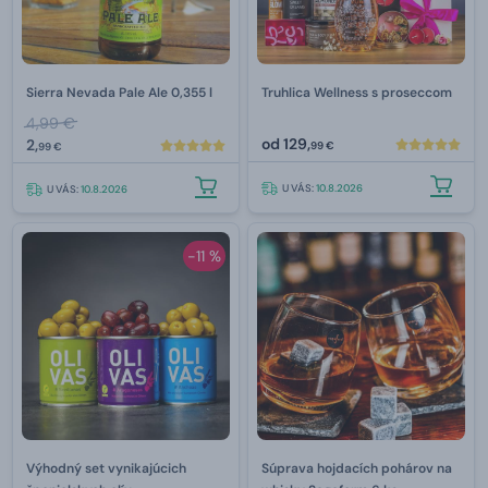
Sierra Nevada Pale Ale 0,355 l
Truhlica Wellness s proseccom
4,99 €
od
129,
2,
99 €
99 €
U VÁS:
10.8.2026
U VÁS:
10.8.2026
-11 %
Výhodný set vynikajúcich
Súprava hojdacích pohárov na