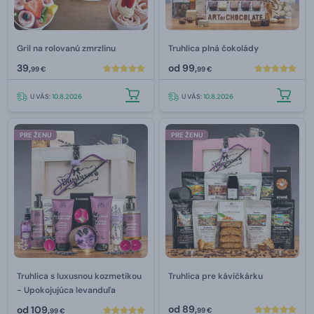
Gril na rolovanú zmrzlinu
Truhlica plná čokolády
39,
od
99,
99 €
99 €
U VÁS:
10.8.2026
U VÁS:
10.8.2026
PRE ŽENU
PRE ŽENU
Truhlica s luxusnou kozmetikou
Truhlica pre kávičkárku
- Upokojujúca levanduľa
od
89,
od
109,
99 €
99 €