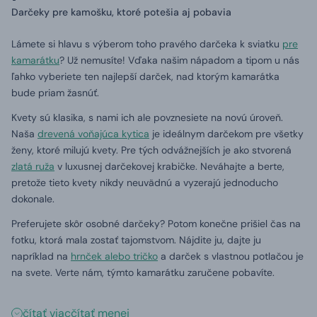
Darčeky pre kamošku, ktoré potešia aj pobavia
Lámete si hlavu s výberom toho pravého darčeka k sviatku
pre
kamarátku
? Už nemusíte! Vďaka našim nápadom a tipom u nás
ľahko vyberiete ten najlepší darček, nad ktorým kamarátka
bude priam žasnúť.
Kvety sú klasika, s nami ich ale povznesiete na novú úroveň.
Naša
drevená voňajúca kytica
je ideálnym darčekom pre všetky
ženy, ktoré milujú kvety. Pre tých odvážnejších je ako stvorená
zlatá ruža
v luxusnej darčekovej krabičke. Neváhajte a berte,
pretože tieto kvety nikdy neuvädnú a vyzerajú jednoducho
dokonale.
Preferujete skôr osobné darčeky? Potom konečne prišiel čas na
fotku, ktorá mala zostať tajomstvom. Nájdite ju, dajte ju
napríklad na
hrnček alebo tričko
a darček s vlastnou potlačou je
na svete. Verte nám, týmto kamarátku zaručene pobavíte.
čítať viac
čítať menej