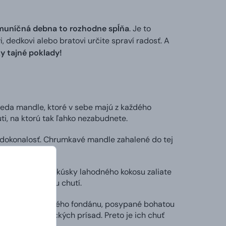
 muníčná debna to rozhodne spĺňa
. Je to
i, dedkovi alebo bratovi určite spraví radosť. A
y tajné poklady!
teda mandle, ktoré v sebe majú z každého
uti, na ktorú tak ľahko nezabudnete.
o dokonalosť. Chrumkavé mandle zahalené do tej
ka sladkostí.
koholik! Svieže kúsky lahodného kokosu zaliate
nalú kombináciu chutí.
kokosky zo sladkého fondánu, posypané bohatou
ytočných chemických prísad. Preto je ich chuť