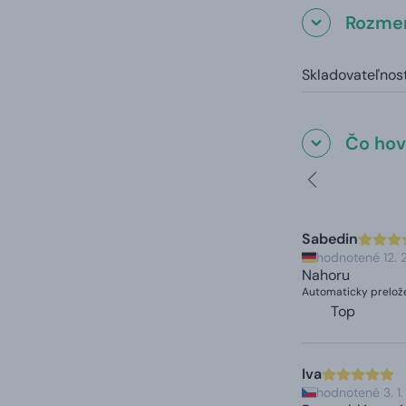
Rozmer
Skladovateľnosť
Čo hovo
Sabedin
hodnotené 12.
Nahoru
Automaticky prelože
Top
Iva
hodnotené 3. 1