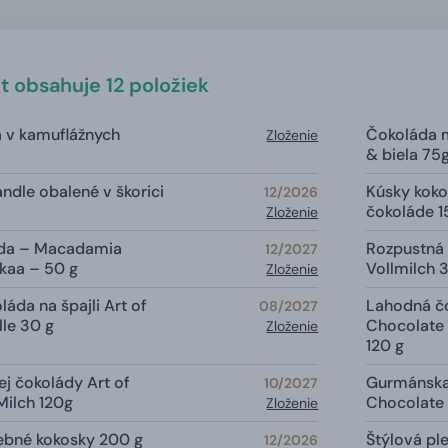
t obsahuje 12 položiek
 v kamuflážnych
Čokoláda 
Zloženie
& biela 75
dle obalené v škorici
Kúsky koko
12/2026
čokoláde 1
Zloženie
áda – Macadamia
Rozpustná 
12/2027
kaa – 50 g
Vollmilch 
Zloženie
áda na špajli Art of
Lahodná čo
08/2027
lle 30 g
Chocolate
Zloženie
120 g
j čokolády Art of
Gurmánska 
10/2027
Milch 120g
Chocolate
Zloženie
rebné kokosky 200 g
Štýlová p
12/2026