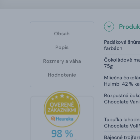
Produk
Obsah
Padáková šnúra
Popis
farbách
Čokoládové man
Rozmery a váha
75g
Hodnotenie
Mliečna čokol
Huimbi 42 % ka
Rozpustná čokol
Chocolate Vani
Tabuľka lahodne
Chocolate Voll
Báječné trojfa