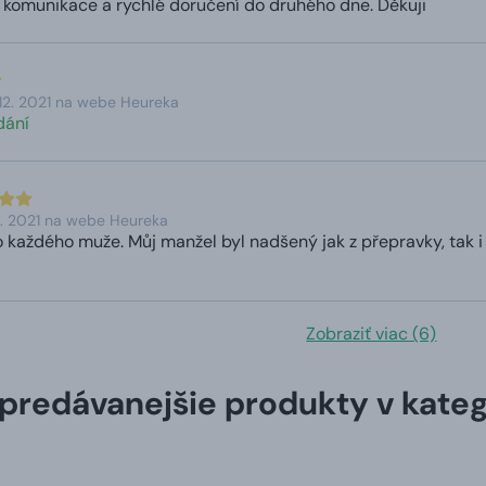
komunikace a rychlé doručení do druhého dne. Děkuji
12. 2021 na webe Heureka
dání
. 2021 na webe Heureka
 každého muže. Můj manžel byl nadšený jak z přepravky, tak i 
Zobraziť viac (6)
predávanejšie produkty v kateg