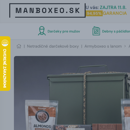
U vás:
ZAJTRA 11.8.
GARANCIA
94,95%
Darčeky pre mužov
Debny s páčidl
|
Netradičné darčekové boxy
|
Armyboxeo s lanom