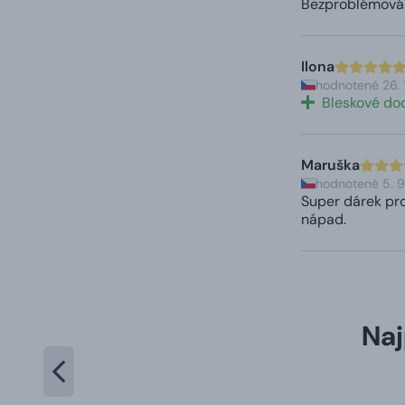
Bezproblémová 
Ilona
hodnotené 26. 
Bleskové do
Maruška
hodnotené 5. 9
Super dárek pro
nápad.
Naj