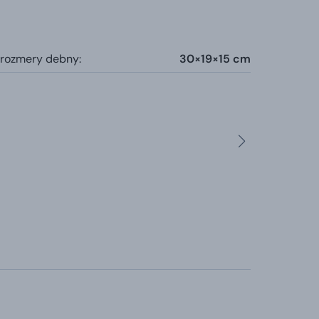
 rozmery debny:
30×19×15 cm