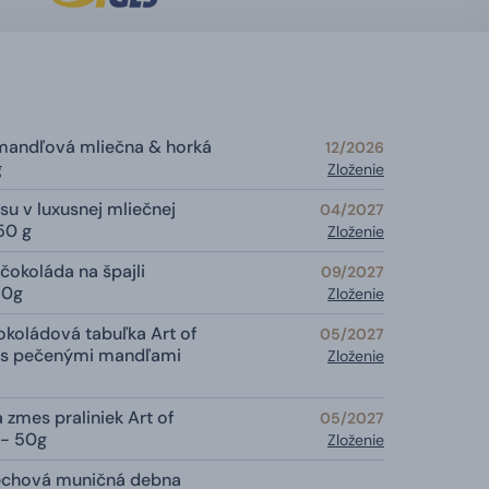
mandľová mliečna & horká
12/2026
g
Zloženie
su v luxusnej mliečnej
04/2027
50 g
Zloženie
čokoláda na špajli
09/2027
30g
Zloženie
koládová tabuľka Art of
05/2027
 s pečenými mandľami
Zloženie
zmes praliniek Art of
05/2027
 - 50g
Zloženie
lechová muničná debna