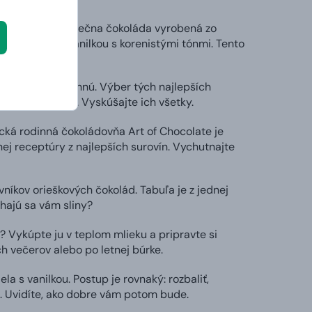
li! Delikátna mliečna čokoláda vyrobená zo
 tahitskou vanilkou s korenistými tónmi. Tento
ktoré vás nadchnú. Výber tých najlepších
á inú príchuť. Vyskúšajte ich všetky.
á rodinná čokoládovňa Art of Chocolate je
ej receptúry z najlepších surovín. Vychutnajte
íkov orieškových čokolád. Tabuľa je z jednej
ajú sa vám sliny?
 Vykúpte ju v teplom mlieku a pripravte si
h večerov alebo po letnej búrke.
a s vanilkou. Postup je rovnaký: rozbaliť,
h. Uvidíte, ako dobre vám potom bude.