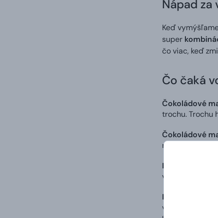
Nápad za 
Keď vymýšľame 
super
kombinác
čo viac, keď zm
Čo čaká vo
Čokoládové ma
trochu. Trochu h
Čokoládové man
najjemnejšej čo
Kúsky kokosu v
vysokokvalitnou
Báječné trojfa
vrstvou kokosu,
úplne bezkonku