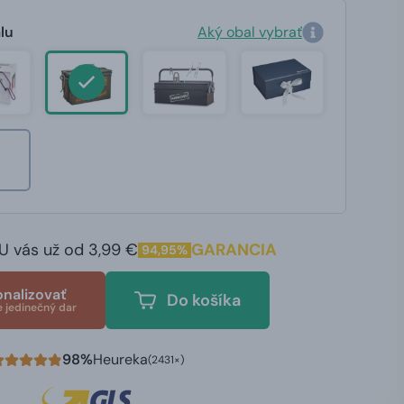
lu
Aký obal vybrať
U vás už od 3,99 €
GARANCIA
94,95%
onalizovať
Do košíka
e jedinečný dar
98%
Heureka
(2431×)