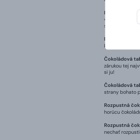
Mliečna čokol
vzácneho ekvád
skvost sa výbor
Pralinky Best o
kúskov od renom
Čokoládová ta
zárukou tej naj
si ju!
Čokoládová ta
strany bohato 
Rozpustná čok
horúcu čokoládu
Rozpustná čok
nechať rozpusti