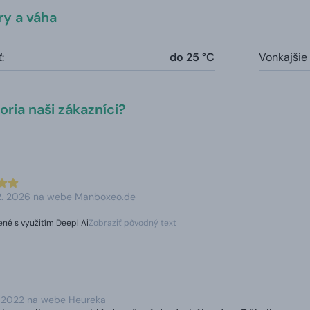
y a váha
:
do 25 °C
Vonkajšie
ria naši zákazníci?
 2. 2026 na webe Manboxeo.de
né s využitím Deepl Ai
Zobraziť pôvodný text
. 2022 na webe Heureka