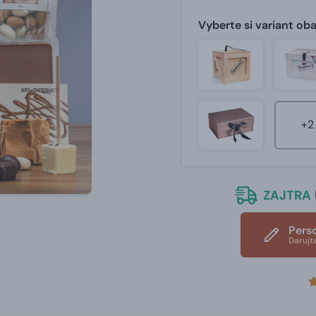
Vyberte si variant oba
+2
ZAJTRA
Pers
Darujt