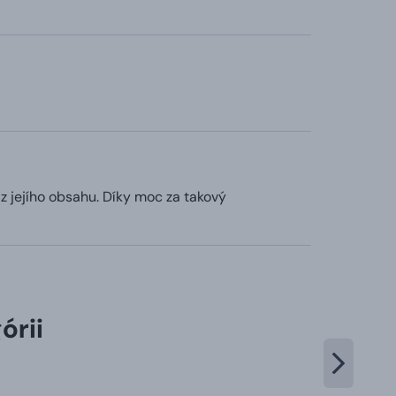
z jejího obsahu. Díky moc za takový
órii