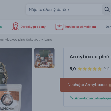
om
Darčeky pre ženy
Truhlice so zámočkom
Dar
Armyboxeo plné čokolády + Lano
Armyboxeo plné 
5,0
(6×)
Nechajte Armyboxeo
p
Čo Armyboxeo obsahuje