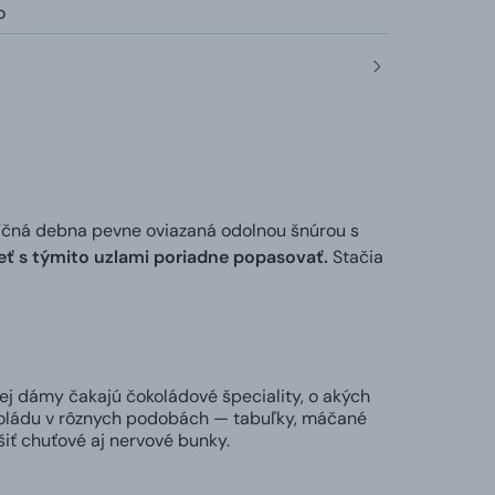
o
čná debna pevne oviazaná odolnou šnúrou s
ť s týmito uzlami poriadne popasovať.
Stačia
ej dámy čakajú čokoládové špeciality, o akých
koládu v rôznych podobách — tabuľky, máčané
ešiť chuťové aj nervové bunky.