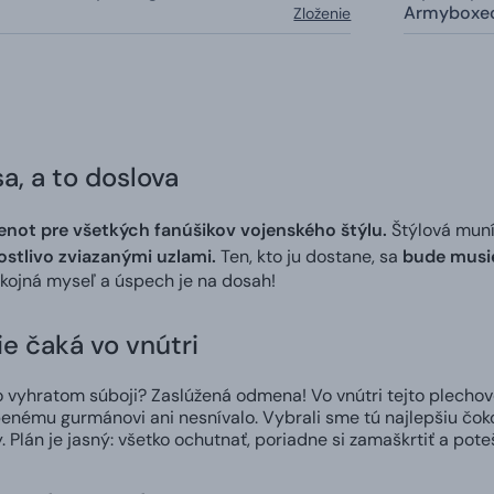
Armyboxe
Zloženie
a, a to doslova
enot pre všetkých fanúšikov vojenského štýlu.
Štýlová muní
ostlivo zviazanými uzlami.
Ten, kto ju dostane, sa
bude musie
okojná myseľ a úspech je na dosah!
ie čaká vo vnútri
 vyhratom súboji? Zaslúžená odmena! Vo vnútri tejto plechov
enému gurmánovi ani nesnívalo. Vybrali sme tú najlepšiu čo
y. Plán je jasný: všetko ochutnať, poriadne si zamaškrtiť a pot