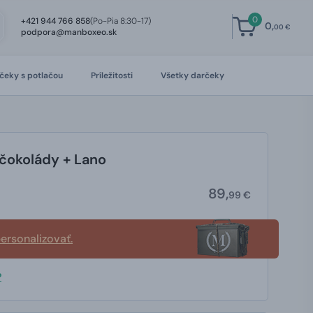
0
+421 944 766 858
(Po-Pia 8:30-17)
0,
00 €
podpora@manboxeo.sk
čeky s potlačou
Príležitosti
Všetky darčeky
čokolády + Lano
89,
99 €
ersonalizovať.
?