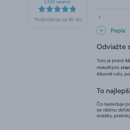
Popis
Odviažte s
Toto je pravý
kl
niekoľkými s
tar
šikovné ruky, p
To najlepš
Čo nasleduje po
sa vášmu obľúb
oriešky, pralink