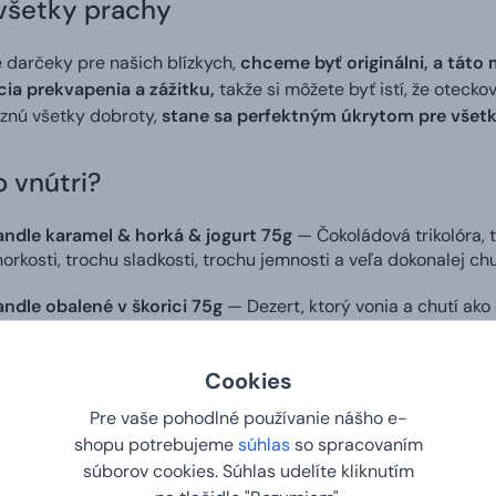
všetky prachy
darčeky pre našich blízkych,
chceme byť originálni, a táto
ia prekvapenia a zážitku,
takže si môžete byť istí, že oteckov
iznú všetky dobroty,
stane sa perfektným úkrytom pre všetk
 vnútri?
ndle karamel & horká & jogurt 75g
— Čokoládová trikolóra, 
orkosti, trochu sladkosti, trochu jemnosti a veľa dokonalej ch
dle obalené v škorici 75g
— Dezert, ktorý vonia a chutí ak
kolády, korunované štipkou škorice, rozvášnia každého milovní
 luxusnej mliečnej čokoláde 150g
— Toto potrebuje každý čo
Cookies
 mliečnou čokoládou sa rozplývajú na jazyku a vytvárajú doko
Pre vaše pohodlné používanie nášho e-
shopu potrebujeme
súhlas
so spracovaním
rebné kokosky 200g
— Ďalšia kokosová bomba. Trojvrstvové 
súborov cookies. Súhlas udelíte kliknutím
 sú výsledkom ručnej výroby z najkvalitnejších surovín bez zb
renčná.