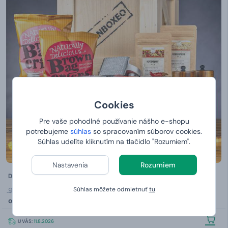
Cookies
Pre vaše pohodlné používanie nášho e-shopu
potrebujeme
súhlas
so spracovaním súborov cookies.
Súhlas udelíte kliknutím na tlačidlo "Rozumiem".
Nastavenia
Rozumiem
Debna pre grilmajstra
Súhlas môžete odmietnuť
tu
99,99 €
od
89,
90 €
U VÁS:
11.8.2026