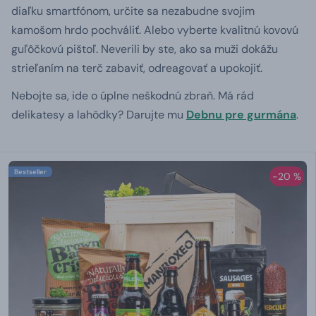
diaľku smartfónom, určite sa nezabudne svojim
kamošom hrdo pochváliť. Alebo vyberte kvalitnú kovovú
guľôčkovú pištoľ. Neverili by ste, ako sa muži dokážu
strieľaním na terč zabaviť, odreagovať a upokojiť.
Nebojte sa, ide o úplne neškodnú zbraň. Má rád
delikatesy a lahôdky? Darujte mu
Debnu pre gurmána
.
Bestseller
-20 %