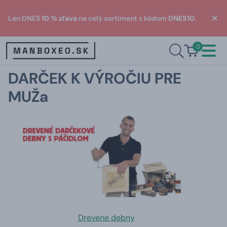
Len DNES
10 % zľava
na celý sortiment s kódom
DNES10
.
0
DARČEK K VÝROČIU PRE
MUŽa
Drevene debny