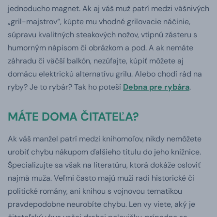
jednoducho magnet. Ak aj váš muž patrí medzi vášnivých
„gril-majstrov“, kúpte mu vhodné grilovacie náčinie,
súpravu kvalitných steakových nožov, vtipnú zásteru s
humorným nápisom či obrázkom a pod. A ak nemáte
záhradu či väčší balkón, nezúfajte, kúpiť môžete aj
domácu elektrickú alternatívu grilu. Alebo chodí rád na
ryby? Je to rybár? Tak ho poteší
Debna pre rybára
.
MÁTE DOMA ČITATEĽA?
Ak váš manžel patrí medzi knihomoľov, nikdy nemôžete
urobiť chybu nákupom ďalšieho titulu do jeho knižnice.
Špecializujte sa však na literatúru, ktorá dokáže osloviť
najmä muža. Veľmi často majú muži radi historické či
politické romány, ani knihou s vojnovou tematikou
pravdepodobne neurobíte chybu. Len vy viete, aký je