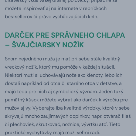
čitateľský vkus vašej drahej polovičky, prípadne sa
môžete inšpirovať aj na internete v rebríčkoch
bestsellerov či práve vychádzajúcich kníh.
DARČEK PRE SPRÁVNEHO CHLAPA
– ŠVAJČIARSKY NOŽÍK
Snom nejedného muža je mať pri sebe stále kvalitný
vreckový nožík, ktorý mu pomôže v každej situácii.
Niektorí muži si uchovávajú nože ako klenoty, lebo ich
dostali napríklad od otca či starého otca v detstve, a
majú teda pre nich aj symbolický význam. Jeden taký
pamätný kúsok môžete vybrať ako darček k výročiu pre
mužov aj vy. Vyberajte iba kvalitné výrobky, ktoré v sebe
skrývajú mnoho zaujímavých doplnkov, napr. otvárač fliaš
či plechoviek, skrutkovač, nožnice, vývrtku atď. Tieto
praktické vychytávky majú muži veľmi radi.