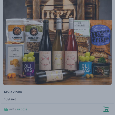
KPZ s vínom
139,
90 €
U VÁS:
11.8.2026