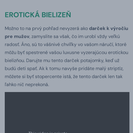
EROTICKÁ BIELIZEŇ
Možno to na prvý pohľad nevyzerá ako
darček k výročiu
pre mužov
, zamyslite sa však, čo im urobí vždy veľkú
radosť. Áno, sú to vášnivé chvíľky vo vašom náručí, ktoré
môžu byť spestrené vašou luxusne vyzerajúcou erotickou
bielizňou. Darujte mu tento darček potajomky, keď už
budú deti spať. Ak k tomu navyše pridáte malý striptíz,
môžete si byť stopercente istá, že tento darček len tak
ľahko nič neprekoná.