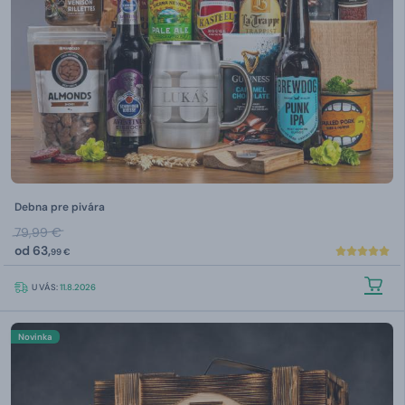
Debna pre pivára
79,99 €
od
63,
99 €
U VÁS:
11.8.2026
Novinka