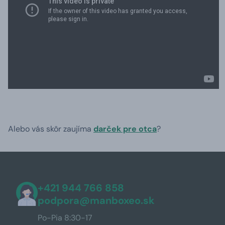
Alebo vás skôr zaujíma
darček pre otca
?
+421 944 766 858
podpora@manboxeo.sk
Po-Pia 8:30-17