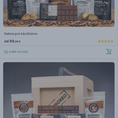
Debna pre kávičkárov
od
89,
99 €
U VÁS:
11.8.2026