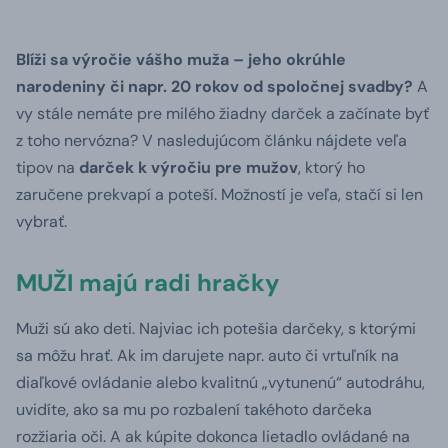
Blíži sa výročie vášho muža – jeho okrúhle
narodeniny či napr. 20 rokov od spoločnej svadby?
A
vy stále nemáte pre milého žiadny darček a začínate byť
z toho nervózna? V nasledujúcom článku nájdete veľa
tipov na
darček k výročiu pre mužov
, ktorý ho
zaručene prekvapí a poteší. Možností je veľa, stačí si len
vybrať.
MUŽI majú radi hračky
Muži sú ako deti. Najviac ich potešia darčeky, s ktorými
sa môžu hrať. Ak im darujete napr. auto či vrtuľník na
diaľkové ovládanie alebo kvalitnú „vytunenú“ autodráhu,
uvidíte, ako sa mu po rozbalení takéhoto darčeka
rozžiaria oči. A ak kúpite dokonca lietadlo ovládané na