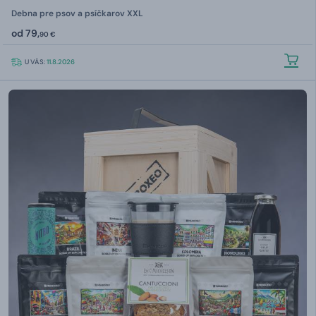
Debna pre psov a psíčkarov XXL
od
79,
90 €
U VÁS:
11.8.2026