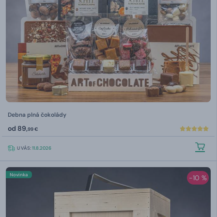
Debna plná čokolády
od
89,
99 €
U VÁS:
11.8.2026
Novinka
-10 %